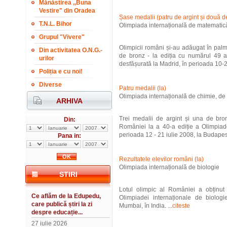
Mănăstirea ,,Buna
Vestire" din Oradea
Șase medalii (patru de argint și două d
T.N.L. Bihor
Olimpiada internațională de matematic
Grupul "Vivere"
Olimpicii români și-au adăugat în palm
Din activitatea O.N.G.-
de bronz - la ediția cu numărul 49 a
urilor
desfășurată la Madrid, în perioada 10-22
Poliția e cu noi!
Diverse
Patru medalii (la)
Olimpiada internațională de chimie, de
ARHIVA
Trei medalii de argint și una de bron
Din:
României la a 40-a ediție a Olimpiade
perioada 12 - 21 iulie 2008, la Budapest
Pana in:
Rezultatele elevilor români (la)
Olimpiada internațională de biologie
STIRI
Lotul olimpic al României a obținut
Ce aflăm de la Edupedu,
Olimpiadei internaționale de biologi
care publică știri la zi
Mumbai, în India. ...
citeste
despre educație...
27 iulie 2026