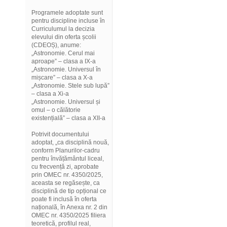
Programele adoptate sunt
pentru discipline incluse în
Curriculumul la decizia
elevului din oferta școlii
(CDEOȘ), anume:
„Astronomie. Cerul mai
aproape” – clasa a IX-a
„Astronomie. Universul în
mișcare” – clasa a X-a
„Astronomie. Stele sub lupă”
– clasa a Xi-a
„Astronomie. Universul și
omul – o călătorie
existențială” – clasa a XII-a
Potrivit documentului
adoptat, „ca disciplină nouă,
conform Planurilor-cadru
pentru învățământul liceal,
cu frecvență zi, aprobate
prin OMEC nr. 4350/2025,
aceasta se regăsește, ca
disciplină de tip opțional ce
poate fi inclusă în oferta
națională, în Anexa nr. 2 din
OMEC nr. 4350/2025 filiera
teoretică, profilul real,