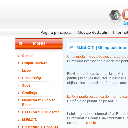
Pagina principala
Mesaje dedicatii
Informati
MENU
M.Ed.C.T. | Olimpiade inte
Colegii
Cinci medalii (două de aur, una de argi
Olimpiada internațională de științe pent
Grupuri școlare
Licee
Elevii români participanți la a V-a ed
Universități
pentru juniori, desfășurată în perioad
obținut cinci medalii: două de aur, una d
Școli
Grădinițe
La Olimpiada balcanică de informatică,
Inspectoratul Școlar
România pe primul loc pe națiuni
Bihor
Casa Corpului Didactic
Lotul național de informatică al Românie
Olimpiadei balcanice de informatică,
M.Ed.C.T.
octombrie....
citeste
Prefectura și Consiliul