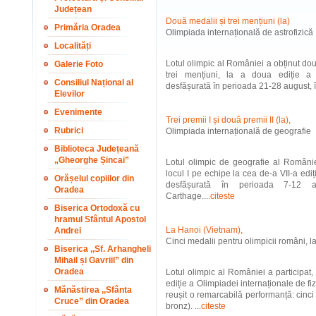
Județean
Două medalii și trei mențiuni (la)
Primăria Oradea
Olimpiada internațională de astrofizică
Localități
Lotul olimpic al României a obținut dou
Galerie Foto
trei mențiuni, la a doua ediție a O
Consiliul Național al
desfășurată în perioada 21-28 august, î
Elevilor
Evenimente
Trei premii I și două premii II (la),
Rubrici
Olimpiada internațională de geografie
Biblioteca Județeană
„Gheorghe Șincai”
Lotul olimpic de geografie al Românie
locul I pe echipe la cea de-a VII-a edi
Orășelul copiilor din
desfășurată în perioada 7-12 au
Oradea
Carthage....
citeste
Biserica Ortodoxă cu
hramul Sfântul Apostol
La Hanoi (Vietnam),
Andrei
Cinci medalii pentru olimpicii români, la
Biserica ,,Sf. Arhangheli
Mihail și Gavriil” din
Oradea
Lotul olimpic al României a participat
ediție a Olimpiadei internaționale de f
Mănăstirea ,,Sfânta
reușit o remarcabilă performanță: cinci 
Cruce” din Oradea
bronz). ...
citeste