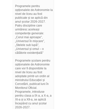
Programele pentru
opționalele de Astronomie la
nivel de liceu au fost
publicate și se aplică din
anul școlar 2026-2027.
Patru discipline care
urmăresc aceleași
competențe generale:
„Cerul mai aproape”,
„Universul în mișcare”,
„Stelele sub lupă”,
„Universul și omul – o
călătorie existențială”
Programele școlare pentru
opționalele de Astronomie
care vor fi disponibile la
nivel de liceu au fost
adoptate printr-un ordin al
ministrului Educației și
Cercetării, publicat luni în
Monitorul Oficial.
Programele, introduse
pentru clasa a IX-a, a X-a, a
XI-a și a XII-a, se aplică
începând cu anul școlar
2026-2027.