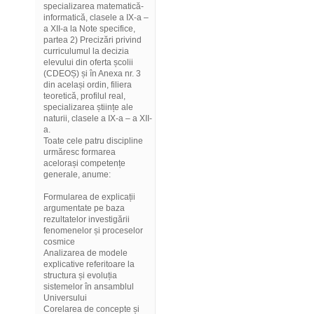
specializarea matematică-
informatică, clasele a IX-a –
a XII-a la Note specifice,
partea 2) Precizări privind
curriculumul la decizia
elevului din oferta școlii
(CDEOȘ) și în Anexa nr. 3
din același ordin, filiera
teoretică, profilul real,
specializarea științe ale
naturii, clasele a IX-a – a XII-
a.
Toate cele patru discipline
urmăresc formarea
acelorași competențe
generale, anume:
Formularea de explicații
argumentate pe baza
rezultatelor investigării
fenomenelor și proceselor
cosmice
Analizarea de modele
explicative referitoare la
structura și evoluția
sistemelor în ansamblul
Universului
Corelarea de concepte și