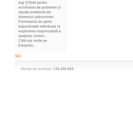
legi ȘTIAM pentru
rezolvarea de probleme și
situații-problemă din
domeniul astronomiei.
Formularea de opinii
argumentate referitoare la
explorarea responsabilă a
spațiului cosmic...
Citiți mai multe pe
Edupedu...
Stiri
Numar de accesari:
134.266.584