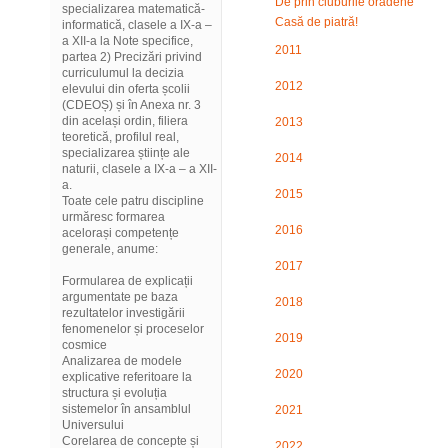
De prin cluburile orădene
specializarea matematică-
Casă de piatră!
informatică, clasele a IX-a –
a XII-a la Note specifice,
2011
partea 2) Precizări privind
curriculumul la decizia
2012
elevului din oferta școlii
(CDEOȘ) și în Anexa nr. 3
din același ordin, filiera
2013
teoretică, profilul real,
specializarea științe ale
2014
naturii, clasele a IX-a – a XII-
a.
2015
Toate cele patru discipline
urmăresc formarea
2016
acelorași competențe
generale, anume:
2017
Formularea de explicații
argumentate pe baza
2018
rezultatelor investigării
fenomenelor și proceselor
2019
cosmice
Analizarea de modele
2020
explicative referitoare la
structura și evoluția
sistemelor în ansamblul
2021
Universului
Corelarea de concepte și
2022