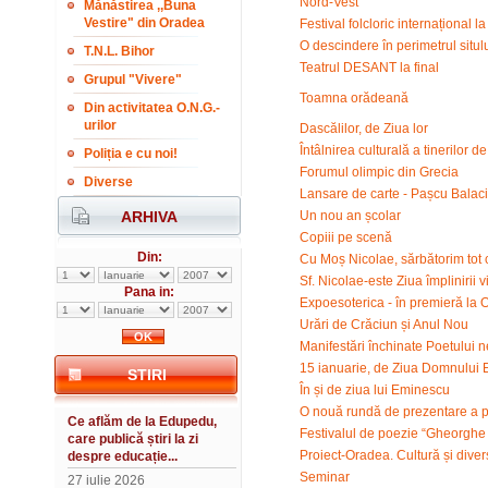
Nord-Vest
Mănăstirea ,,Buna
Vestire" din Oradea
Festival folcloric internațional l
O descindere în perimetrul situ
T.N.L. Bihor
Teatrul DESANT la final
Grupul "Vivere"
Toamna orădeană
Din activitatea O.N.G.-
urilor
Dascălilor, de Ziua lor
Întâlnirea culturală a tinerilor 
Poliția e cu noi!
Forumul olimpic din Grecia
Diverse
Lansare de carte - Pașcu Balaci
ARHIVA
Un nou an școlar
Copiii pe scenă
Din:
Cu Moș Nicolae, sărbătorim tot c
Sf. Nicolae-este Ziua împlinirii v
Pana in:
Expoesoterica - în premieră la
Urări de Crăciun și Anul Nou
Manifestări închinate Poetului 
15 ianuarie, de Ziua Domnului
STIRI
În și de ziua lui Eminescu
O nouă rundă de prezentare a 
Ce aflăm de la Edupedu,
Festivalul de poezie “Gheorghe P
care publică știri la zi
Proiect-Oradea. Cultură și diver
despre educație...
Seminar
27 iulie 2026