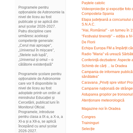
Paștele catolic
Programele pentru
Videoproiecție și expoziție foto
opționalele de Astronomie la
Compostela-Spania
nivel de liceu au fost
Etapa județeană a concursului d
publicate și se aplică din
S.N.A.C.
anul școlar 2026-2027.
“Hai, România!” - un turneu în 
Patru discipline care
urmăresc aceleași
“Festivalul tinereții” – ediția a IV
competențe generale:
De Florii
„Cerul mai aproape”,
Echipa Europa FM a împărțit căn
„Universul în mișcare”,
Radio "Maria" vă urează Sărbător
„Stelele sub lupă”,
„Universul și omul – o
Conferință-dezbatere: Aspecte 
călătorie existențială”
Schimb de cărți ... la Oradea
Campania de informare publică 
Programele școlare pentru
sănătatea”
opționalele de Astronomie
Caravana „Priviți spre viitor! Prot
care vor fi disponibile la
nivel de liceu au fost
Campanie națională de strânge
adoptate printr-un ordin al
Astuparea gropilor pe tronsonu
ministrului Educației și
Atenționare meteorologică
Cercetării, publicat luni în
Monitorul Oficial.
Magazine noi în Oradea
Programele, introduse
pentru clasa a IX-a, a X-a, a
Congres
XI-a și a XII-a, se aplică
Traininguri
începând cu anul școlar
Selecție
2026-2027.