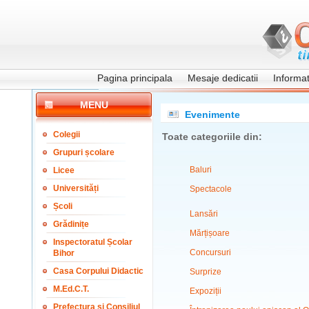
Pagina principala
Mesaje dedicatii
Informati
MENU
Evenimente
Colegii
Toate categoriile din:
Grupuri școlare
Baluri
Licee
Universități
Spectacole
Școli
Lansări
Grădinițe
Mărțișoare
Inspectoratul Școlar
Concursuri
Bihor
Casa Corpului Didactic
Surprize
M.Ed.C.T.
Expoziții
Prefectura și Consiliul