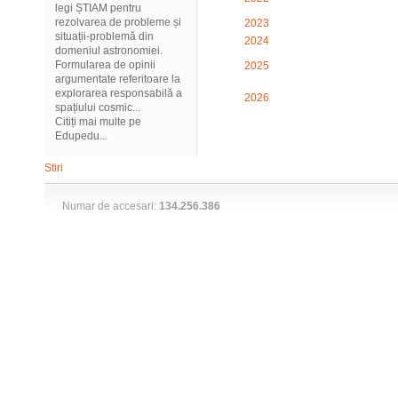
legi ȘTIAM pentru
rezolvarea de probleme și
2023
situații-problemă din
2024
domeniul astronomiei.
Formularea de opinii
2025
argumentate referitoare la
explorarea responsabilă a
2026
spațiului cosmic...
Citiți mai multe pe
Edupedu...
Stiri
Numar de accesari:
134.256.386