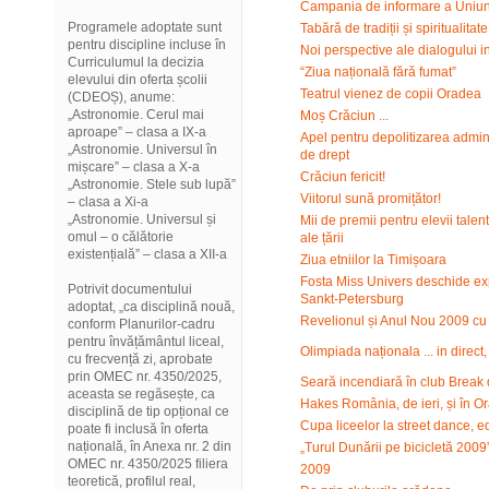
Campania de informare a Uniun
Programele adoptate sunt
Tabără de tradiții și spiritualita
pentru discipline incluse în
Noi perspective ale dialogului i
Curriculumul la decizia
“Ziua națională fără fumat”
elevului din oferta școlii
Teatrul vienez de copii Oradea
(CDEOȘ), anume:
„Astronomie. Cerul mai
Moș Crăciun ...
aproape” – clasa a IX-a
Apel pentru depolitizarea adminis
„Astronomie. Universul în
de drept
mișcare” – clasa a X-a
Crăciun fericit!
„Astronomie. Stele sub lupă”
Viitorul sună promițător!
– clasa a Xi-a
„Astronomie. Universul și
Mii de premii pentru elevii talen
omul – o călătorie
ale țării
existențială” – clasa a XII-a
Ziua etniilor la Timișoara
Fosta Miss Univers deschide exp
Potrivit documentului
Sankt-Petersburg
adoptat, „ca disciplină nouă,
Revelionul și Anul Nou 2009 cu bu
conform Planurilor-cadru
pentru învățământul liceal,
Olimpiada naționala ... in direct
cu frecvență zi, aprobate
prin OMEC nr. 4350/2025,
Seară incendiară în club Break
aceasta se regăsește, ca
Hakes România, de ieri, și în O
disciplină de tip opțional ce
Cupa liceelor la street dance, edi
poate fi inclusă în oferta
națională, în Anexa nr. 2 din
„Turul Dunării pe bicicletă 2009
OMEC nr. 4350/2025 filiera
2009
teoretică, profilul real,