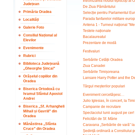
Întronizarea noului episcop al Or
Județean
De Ziua Pământului
Primăria Oradea
Selecție pentru Parlamentul Eur
Parada fanfarelor militare euro
Localități
Antena 1 - Turneul național "M
Galerie Foto
Testele naționale
Consiliul Național al
Bacalaureatul
Elevilor
Prezentare de modă
Evenimente
Festivaluri
Rubrici
Serbările Cetății Oradea
Biblioteca Județeană
Ziua Canadei
„Gheorghe Șincai”
Serbările Timișoreana
Orășelul copiilor din
Lansare Harry Potter and the D
Oradea
Târgul meșterilor populari
Biserica Ortodoxă cu
hramul Sfântul Apostol
Eveniment cercetășesc…
Andrei
Julio Iglesias, în concert, la Tim
Biserica ,,Sf. Arhangheli
Campanie de recrutare
Mihail și Gavriil” din
Spectacolul lunii august pe cer!
Oradea
Felicitări de Sf. Mărie
Mănăstirea ,,Sfânta
Caravana „Serbările de vară” l
Cruce” din Oradea
Ședință ordinară a Consiliului