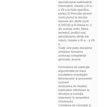
specializarea matematică-
informatică, clasele a IX-a –
a XII-a la Note specifice,
partea 2) Precizări privind
curriculumul la decizia
elevului din oferta școlii
(CDEOȘ) și în Anexa nr. 3
din același ordin, filiera
teoretică, profilul real,
specializarea științe ale
naturii, clasele a IX-a – a XII-
a.
Toate cele patru discipline
urmăresc formarea
acelorași competențe
generale, anume:
Formularea de explicații
argumentate pe baza
rezultatelor investigării
fenomenelor și proceselor
cosmice
Analizarea de modele
explicative referitoare la
structura și evoluția
sistemelor în ansamblul
Universului
Corelarea de concepte și