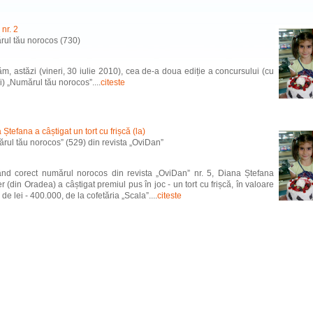
 nr. 2
ul tău norocos (730)
m, astăzi (vineri, 30 iulie 2010), cea de-a doua ediție a concursului (cu
i) „Numărul tău norocos”....
citeste
Ștefana a câștigat un tort cu frișcă (la)
rul tău norocos” (529) din revista „OviDan”
ând corect numărul norocos din revista „OviDan” nr. 5, Diana Ștefana
r (din Oradea) a câștigat premiul pus în joc - un tort cu frișcă, în valoare
de lei - 400.000, de la cofetăria „Scala”....
citeste