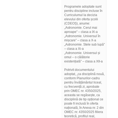
Programele adoptate sunt
pentru discipline incluse în
Curriculumul la decizia
elevului din oferta școlii
(CDEOȘ), anume:
„Astronomie. Cerul mai
aproape” – clasa a IX-a
„Astronomie. Universul în
mișcare” – clasa a X-a
„Astronomie. Stele sub lupă”
– clasa a Xi-a
„Astronomie. Universul și
omul – o călătorie
existențială” – clasa a XII-a
Potrivit documentului
adoptat, „ca disciplină nouă,
conform Planurilor-cadru
pentru învățământul liceal,
cu frecvență zi, aprobate
prin OMEC nr. 4350/2025,
aceasta se regăsește, ca
disciplină de tip opțional ce
poate fi inclusă în oferta
națională, în Anexa nr. 2 din
OMEC nr. 4350/2025 filiera
teoretică, profilul real,