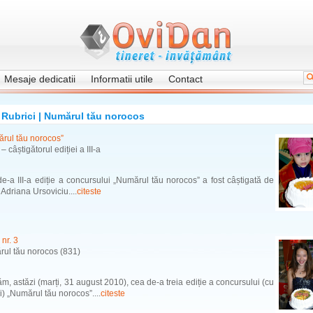
Mesaje dedicatii
Informatii utile
Contact
Rubrici | Numărul tău norocos
rul tău norocos”
– câștigătorul ediției a III-a
e-a III-a ediție a concursului „Numărul tău norocos” a fost câștigată de
 Adriana Ursoviciu....
citeste
 nr. 3
ul tău norocos (831)
m, astăzi (marți, 31 august 2010), cea de-a treia ediție a concursului (cu
i) „Numărul tău norocos”....
citeste