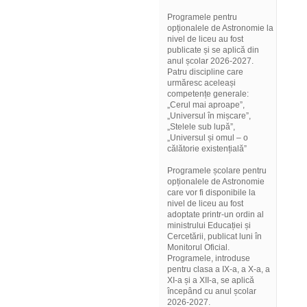
Programele pentru
opționalele de Astronomie la
nivel de liceu au fost
publicate și se aplică din
anul școlar 2026-2027.
Patru discipline care
urmăresc aceleași
competențe generale:
„Cerul mai aproape”,
„Universul în mișcare”,
„Stelele sub lupă”,
„Universul și omul – o
călătorie existențială”
Programele școlare pentru
opționalele de Astronomie
care vor fi disponibile la
nivel de liceu au fost
adoptate printr-un ordin al
ministrului Educației și
Cercetării, publicat luni în
Monitorul Oficial.
Programele, introduse
pentru clasa a IX-a, a X-a, a
XI-a și a XII-a, se aplică
începând cu anul școlar
2026-2027.