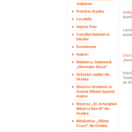
Județean
Primăria Oradea
Ediția
Număr
Localități
Galerie Foto
Lansă
Consiliul Național al
premi
Elevilor
Evenimente
Rubrici
Diana 
„Numă
Biblioteca Județeană
„Gheorghe Șincai”
Indic
Orășelul copiilor din
Toade
Oradea
de 40 
Biserica Ortodoxă cu
hramul Sfântul Apostol
Andrei
Biserica ,,Sf. Arhangheli
Mihail și Gavriil” din
Oradea
Mănăstirea ,,Sfânta
Cruce” din Oradea