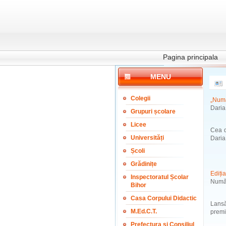
Pagina principala
MENU
Colegii
„Numă
Daria 
Grupuri școlare
Licee
Cea d
Universități
Daria
Școli
Grădinițe
Ediția
Inspectoratul Școlar
Număr
Bihor
Casa Corpului Didactic
Lansă
M.Ed.C.T.
premi
Prefectura și Consiliul