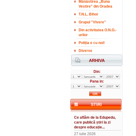
Mănăstirea ,,Buna
Vestire" din Oradea
T.N.L. Bihor
Grupul "Vivere"
Din activitatea O.N.G.-
urilor
Poliția e cu noi!
Diverse
ARHIVA
Din:
Pana in:
STIRI
Ce aflăm de la Edupedu,
care publică știri la zi
despre educație...
27 iulie 2026