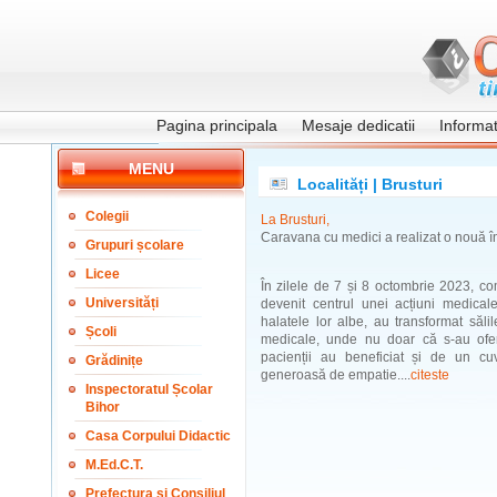
Pagina principala
Mesaje dedicatii
Informati
MENU
Localități | Brusturi
Colegii
La Brusturi,
Caravana cu medici a realizat o nouă în
Grupuri școlare
Licee
În zilele de 7 și 8 octombrie 2023, co
Universități
devenit centrul unei acțiuni medicale
halatele lor albe, au transformat săl
Școli
medicale, unde nu doar că s-au oferit
pacienții au beneficiat și de un c
Grădinițe
generoasă de empatie....
citeste
Inspectoratul Școlar
Bihor
Casa Corpului Didactic
M.Ed.C.T.
Prefectura și Consiliul