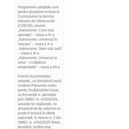
Programele adoptate sunt
pentru discipline incluse în
Curriculumul la decizia
elevului din oferta școlii
(CDEOȘ), anume:
„Astronomie. Cerul mai
aproape” – clasa a IX-a
„Astronomie. Universul în
mișcare” – clasa a X-a
„Astronomie. Stele sub lupă”
– clasa a Xi-a
„Astronomie. Universul și
omul – o călătorie
existențială” – clasa a XII-a
Potrivit documentului
adoptat, „ca disciplină nouă,
conform Planurilor-cadru
pentru învățământul liceal,
cu frecvență zi, aprobate
prin OMEC nr. 4350/2025,
aceasta se regăsește, ca
disciplină de tip opțional ce
poate fi inclusă în oferta
națională, în Anexa nr. 2 din
OMEC nr. 4350/2025 filiera
teoretică, profilul real,