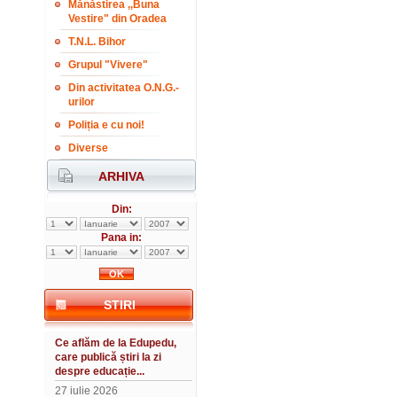
Mănăstirea ,,Buna
Vestire" din Oradea
T.N.L. Bihor
Grupul "Vivere"
Din activitatea O.N.G.-
urilor
Poliția e cu noi!
Diverse
ARHIVA
Din:
Pana in:
STIRI
Ce aflăm de la Edupedu,
care publică știri la zi
despre educație...
27 iulie 2026