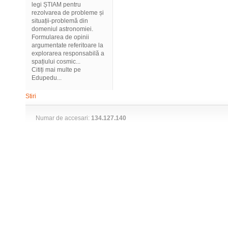
legi ȘTIAM pentru
rezolvarea de probleme și
situații-problemă din
domeniul astronomiei.
Formularea de opinii
argumentate referitoare la
explorarea responsabilă a
spațiului cosmic...
Citiți mai multe pe
Edupedu...
Stiri
Numar de accesari:
134.127.140