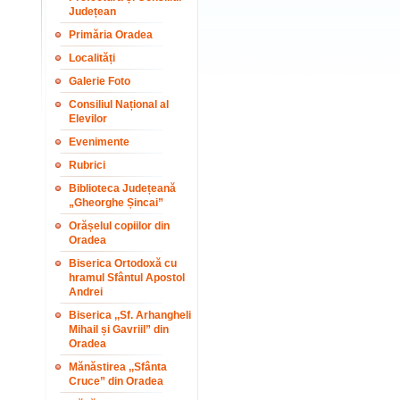
Județean
Primăria Oradea
Localități
Galerie Foto
Consiliul Național al
Elevilor
Evenimente
Rubrici
Biblioteca Județeană
„Gheorghe Șincai”
Orășelul copiilor din
Oradea
Biserica Ortodoxă cu
hramul Sfântul Apostol
Andrei
Biserica ,,Sf. Arhangheli
Mihail și Gavriil” din
Oradea
Mănăstirea ,,Sfânta
Cruce” din Oradea