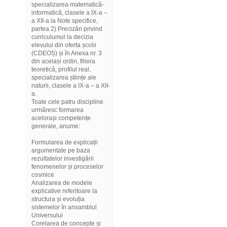
specializarea matematică-
informatică, clasele a IX-a –
a XII-a la Note specifice,
partea 2) Precizări privind
curriculumul la decizia
elevului din oferta școlii
(CDEOȘ) și în Anexa nr. 3
din același ordin, filiera
teoretică, profilul real,
specializarea științe ale
naturii, clasele a IX-a – a XII-
a.
Toate cele patru discipline
urmăresc formarea
acelorași competențe
generale, anume:
Formularea de explicații
argumentate pe baza
rezultatelor investigării
fenomenelor și proceselor
cosmice
Analizarea de modele
explicative referitoare la
structura și evoluția
sistemelor în ansamblul
Universului
Corelarea de concepte și