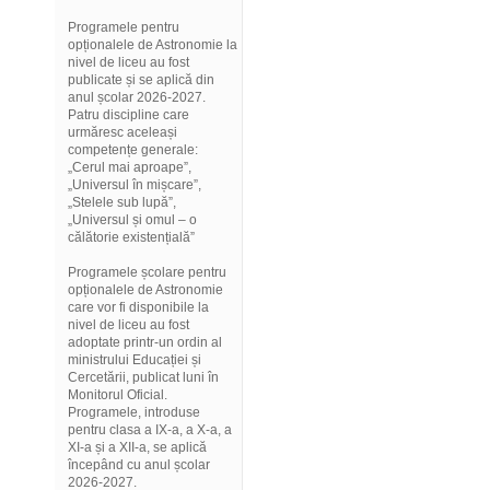
Programele pentru
opționalele de Astronomie la
nivel de liceu au fost
publicate și se aplică din
anul școlar 2026-2027.
Patru discipline care
urmăresc aceleași
competențe generale:
„Cerul mai aproape”,
„Universul în mișcare”,
„Stelele sub lupă”,
„Universul și omul – o
călătorie existențială”
Programele școlare pentru
opționalele de Astronomie
care vor fi disponibile la
nivel de liceu au fost
adoptate printr-un ordin al
ministrului Educației și
Cercetării, publicat luni în
Monitorul Oficial.
Programele, introduse
pentru clasa a IX-a, a X-a, a
XI-a și a XII-a, se aplică
începând cu anul școlar
2026-2027.