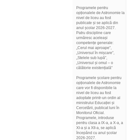
Programele pentru
opționalele de Astronomie la
nivel de liceu au fost
publicate și se aplică din
anul școlar 2026-2027.
Patru discipline care
urmăresc aceleași
competențe generale:
„Cerul mai aproape”,
„Universul în mișcare”,
„Stelele sub lupă”,
„Universul și omul – o
călătorie existențială”
Programele școlare pentru
opționalele de Astronomie
care vor fi disponibile la
nivel de liceu au fost
adoptate printr-un ordin al
ministrului Educației și
Cercetării, publicat luni în
Monitorul Oficial.
Programele, introduse
pentru clasa a IX-a, a X-a, a
XI-a și a XII-a, se aplică
începând cu anul școlar
2026-2027.