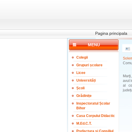
Pagina principala
MENU
Colegii
Solem
Comun
Grupuri școlare
Licee
Marţi
Universități
avut 
al c
Școli
județu
Grădinițe
Inspectoratul Școlar
Bihor
Casa Corpului Didactic
M.Ed.C.T.
Prefectura și Consiliul