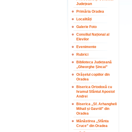
Județean
Primăria Oradea
Localități
Galerie Foto
Consiliul Național al
Elevilor
Evenimente
Rubrici
Biblioteca Județeană
„Gheorghe Șincai”
Orășelul copiilor din
Oradea
Biserica Ortodoxă cu
hramul Sfântul Apostol
Andrei
Biserica ,,Sf. Arhangheli
Mihail și Gavriil” din
Oradea
Mănăstirea ,,Sfânta
Cruce” din Oradea