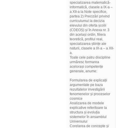
specializarea matematică-
informatică, clasele a IX-a –
a XII-a la Note specifice,
partea 2) Precizări privind
curriculumul la decizia
elevului din oferta școlii
(CDEOȘ) și în Anexa nr. 3
din același ordin, filiera
teoretică, profilul real,
specializarea științe ale
naturii, clasele a IX-a – a XII-
a.
Toate cele patru discipline
urmăresc formarea
acelorași competențe
generale, anume:
Formularea de explicații
argumentate pe baza
rezultatelor investigării
fenomenelor și proceselor
cosmice
Analizarea de modele
explicative referitoare la
structura și evoluția
sistemelor în ansamblul
Universului
Corelarea de concepte și