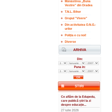
Mănăstirea ,,Buna
Vestire" din Oradea
T.N.L. Bihor
Grupul "Vivere"
Din activitatea O.N.G.-
urilor
Poliția e cu noi!
Diverse
ARHIVA
Din:
Pana in:
STIRI
Ce aflăm de la Edupedu,
care publică știri la zi
despre educație...
27 iulie 2026