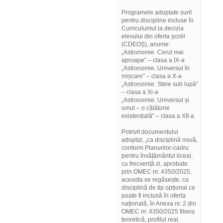
Programele adoptate sunt
pentru discipline incluse în
Curriculumul la decizia
elevului din oferta școlii
(CDEOȘ), anume:
„Astronomie. Cerul mai
aproape” – clasa a IX-a
„Astronomie. Universul în
mișcare” – clasa a X-a
„Astronomie. Stele sub lupă”
– clasa a Xi-a
„Astronomie. Universul și
omul – o călătorie
existențială” – clasa a XII-a
Potrivit documentului
adoptat, „ca disciplină nouă,
conform Planurilor-cadru
pentru învățământul liceal,
cu frecvență zi, aprobate
prin OMEC nr. 4350/2025,
aceasta se regăsește, ca
disciplină de tip opțional ce
poate fi inclusă în oferta
națională, în Anexa nr. 2 din
OMEC nr. 4350/2025 filiera
teoretică, profilul real,