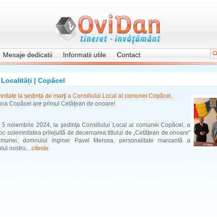
Mesaje dedicatii
Informatii utile
Contact
Localități | Copăcel
nitate la ședința de marţi a Consiliului Local al comunei Copăcel,
a Copăcel are primul Cetățean de onoare!
, 5 noiembrie 2024, la şedinţa Consiliului Local al comunei Copăcel, a
loc solemnitatea prilejuită de decernarea titlului de „Cetățean de onoare"
omunei, domnului inginer Pavel Mercea, personalitate marcantă a
lui nostru....
citeste