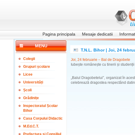
Pagina principala
Mesaje dedicatii
Informati
MENU
T.N.L. Bihor | Joi, 24 febr
Colegii
Joi, 24 februarie – Bal de Dragobete
Iubește românește cu tinerii și studenții 
Grupuri școlare
Licee
„Balul Dragobetelui”, organizat în acest a
Universități
celebrează dragostea respectând datin
Școli
Grădinițe
Inspectoratul Școlar
Bihor
Casa Corpului Didactic
M.Ed.C.T.
Prefectura și Consiliul