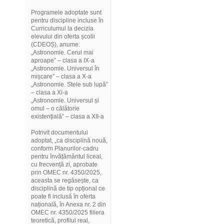
Programele adoptate sunt
pentru discipline incluse în
Curriculumul la decizia
elevului din oferta școlii
(CDEOȘ), anume:
„Astronomie. Cerul mai
aproape” – clasa a IX-a
„Astronomie. Universul în
mișcare” – clasa a X-a
„Astronomie. Stele sub lupă”
– clasa a Xi-a
„Astronomie. Universul și
omul – o călătorie
existențială” – clasa a XII-a
Potrivit documentului
adoptat, „ca disciplină nouă,
conform Planurilor-cadru
pentru învățământul liceal,
cu frecvență zi, aprobate
prin OMEC nr. 4350/2025,
aceasta se regăsește, ca
disciplină de tip opțional ce
poate fi inclusă în oferta
națională, în Anexa nr. 2 din
OMEC nr. 4350/2025 filiera
teoretică, profilul real,