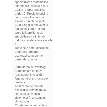
specializarea matematică-
informatică, clasele a IX-a –
a XII-a la Note specifice,
partea 2) Precizări privind
curriculumul la decizia
elevului din oferta școlii
(CDEOȘ) și în Anexa nr. 3
din același ordin, filiera
teoretică, profilul real,
specializarea științe ale
naturii, clasele a IX-a – a XII-
a.
Toate cele patru discipline
urmăresc formarea
acelorași competențe
generale, anume:
Formularea de explicații
argumentate pe baza
rezultatelor investigării
fenomenelor și proceselor
cosmice
Analizarea de modele
explicative referitoare la
structura și evoluția
sistemelor în ansamblul
Universului
Corelarea de concepte și