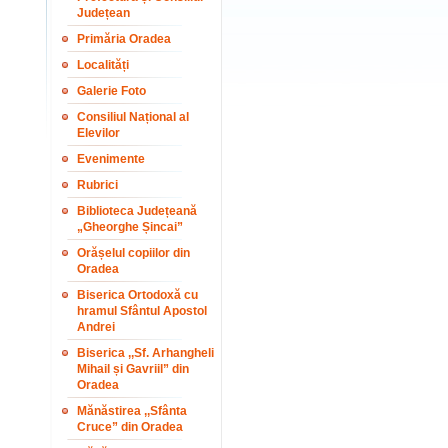
Județean
Primăria Oradea
Localități
Galerie Foto
Consiliul Național al
Elevilor
Evenimente
Rubrici
Biblioteca Județeană
„Gheorghe Șincai”
Orășelul copiilor din
Oradea
Biserica Ortodoxă cu
hramul Sfântul Apostol
Andrei
Biserica ,,Sf. Arhangheli
Mihail și Gavriil” din
Oradea
Mănăstirea ,,Sfânta
Cruce” din Oradea