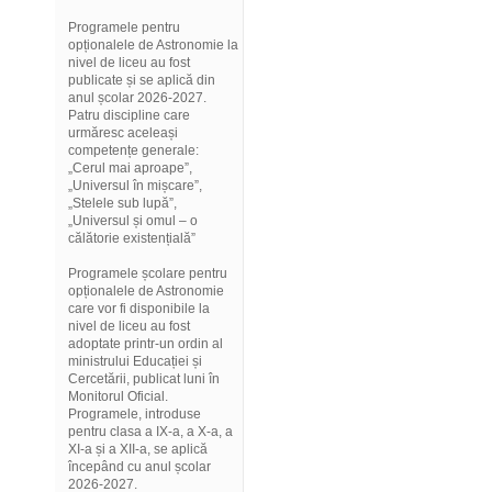
Programele pentru
opționalele de Astronomie la
nivel de liceu au fost
publicate și se aplică din
anul școlar 2026-2027.
Patru discipline care
urmăresc aceleași
competențe generale:
„Cerul mai aproape”,
„Universul în mișcare”,
„Stelele sub lupă”,
„Universul și omul – o
călătorie existențială”
Programele școlare pentru
opționalele de Astronomie
care vor fi disponibile la
nivel de liceu au fost
adoptate printr-un ordin al
ministrului Educației și
Cercetării, publicat luni în
Monitorul Oficial.
Programele, introduse
pentru clasa a IX-a, a X-a, a
XI-a și a XII-a, se aplică
începând cu anul școlar
2026-2027.