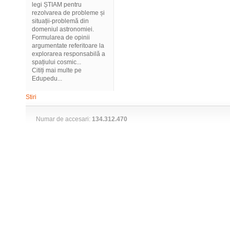
legi ȘTIAM pentru
rezolvarea de probleme și
situații-problemă din
domeniul astronomiei.
Formularea de opinii
argumentate referitoare la
explorarea responsabilă a
spațiului cosmic...
Citiți mai multe pe
Edupedu...
Stiri
Numar de accesari:
134.312.470