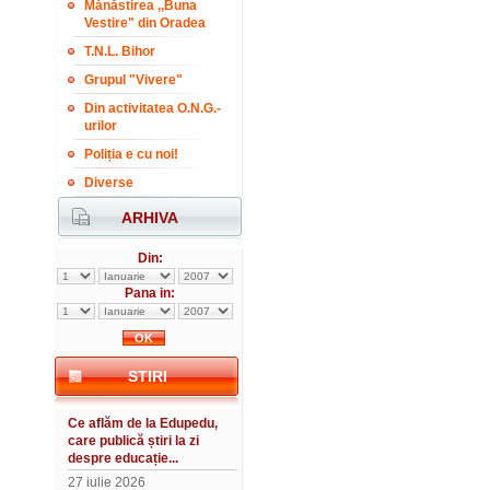
Mănăstirea ,,Buna
Vestire" din Oradea
T.N.L. Bihor
Grupul "Vivere"
Din activitatea O.N.G.-
urilor
Poliția e cu noi!
Diverse
ARHIVA
Din:
Pana in:
STIRI
Ce aflăm de la Edupedu,
care publică știri la zi
despre educație...
27 iulie 2026