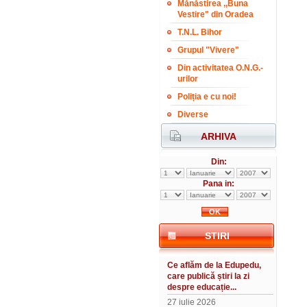
Mănăstirea ,,Buna
Vestire" din Oradea
T.N.L. Bihor
Grupul "Vivere"
Din activitatea O.N.G.-
urilor
Poliția e cu noi!
Diverse
ARHIVA
Din:
Pana in:
STIRI
Ce aflăm de la Edupedu,
care publică știri la zi
despre educație...
27 iulie 2026