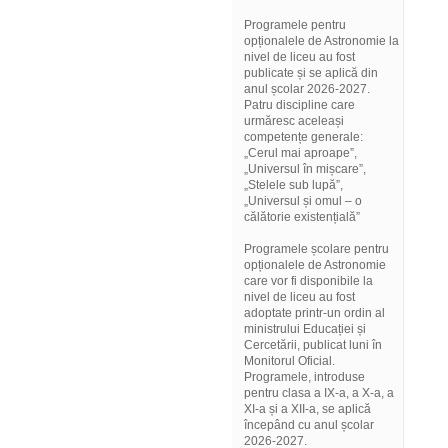
Programele pentru
opționalele de Astronomie la
nivel de liceu au fost
publicate și se aplică din
anul școlar 2026-2027.
Patru discipline care
urmăresc aceleași
competențe generale:
„Cerul mai aproape”,
„Universul în mișcare”,
„Stelele sub lupă”,
„Universul și omul – o
călătorie existențială”
Programele școlare pentru
opționalele de Astronomie
care vor fi disponibile la
nivel de liceu au fost
adoptate printr-un ordin al
ministrului Educației și
Cercetării, publicat luni în
Monitorul Oficial.
Programele, introduse
pentru clasa a IX-a, a X-a, a
XI-a și a XII-a, se aplică
începând cu anul școlar
2026-2027.