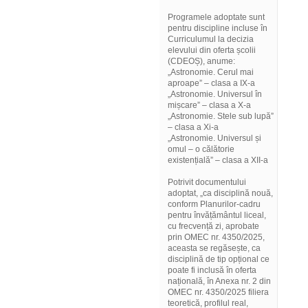
Programele adoptate sunt
pentru discipline incluse în
Curriculumul la decizia
elevului din oferta școlii
(CDEOȘ), anume:
„Astronomie. Cerul mai
aproape” – clasa a IX-a
„Astronomie. Universul în
mișcare” – clasa a X-a
„Astronomie. Stele sub lupă”
– clasa a Xi-a
„Astronomie. Universul și
omul – o călătorie
existențială” – clasa a XII-a
Potrivit documentului
adoptat, „ca disciplină nouă,
conform Planurilor-cadru
pentru învățământul liceal,
cu frecvență zi, aprobate
prin OMEC nr. 4350/2025,
aceasta se regăsește, ca
disciplină de tip opțional ce
poate fi inclusă în oferta
națională, în Anexa nr. 2 din
OMEC nr. 4350/2025 filiera
teoretică, profilul real,