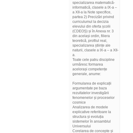
specializarea matematică-
informatică, clasele a IX-a –
a XII-a la Note specifice,
partea 2) Precizări privind
curriculumul la decizia
elevului din oferta școlii
(CDEOȘ) și în Anexa nr. 3
din același ordin, filiera
teoretică, profilul real,
specializarea științe ale
naturii, clasele a IX-a – a XII-
a.
Toate cele patru discipline
urmăresc formarea
acelorași competențe
generale, anume:
Formularea de explicații
argumentate pe baza
rezultatelor investigării
fenomenelor și proceselor
cosmice
Analizarea de modele
explicative referitoare la
structura și evoluția
sistemelor în ansamblul
Universului
Corelarea de concepte și