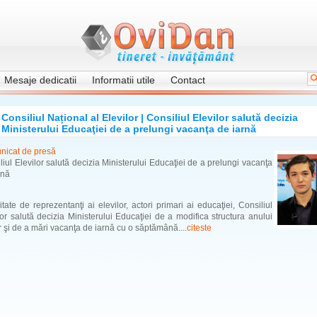
Mesaje dedicatii
Informatii utile
Contact
Consiliul Național al Elevilor | Consiliul Elevilor salută decizia
Ministerului Educaţiei de a prelungi vacanţa de iarnă
icat de presă
liul Elevilor salută decizia Ministerului Educaţiei de a prelungi vacanţa
rnă
litate de reprezentanţi ai elevilor, actori primari ai educaţiei, Consiliul
lor salută decizia Ministerului Educaţiei de a modifica structura anului
r şi de a mări vacanţa de iarnă cu o săptămână....
citeste