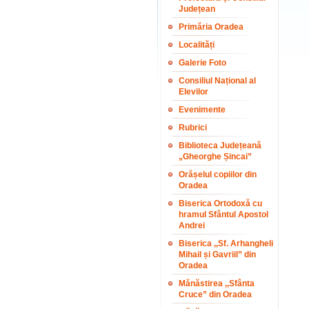
Județean
Primăria Oradea
Localități
Galerie Foto
Consiliul Național al
Elevilor
Evenimente
Rubrici
Biblioteca Județeană
„Gheorghe Șincai”
Orășelul copiilor din
Oradea
Biserica Ortodoxă cu
hramul Sfântul Apostol
Andrei
Biserica ,,Sf. Arhangheli
Mihail și Gavriil” din
Oradea
Mănăstirea ,,Sfânta
Cruce” din Oradea