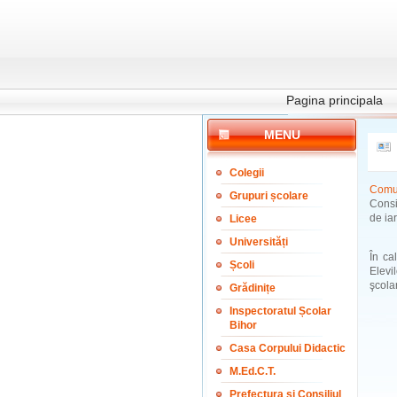
Pagina principala
MENU
Colegii
Comun
Grupuri școlare
Consi
de ia
Licee
Universități
În ca
Școli
Elevi
şcola
Grădinițe
Inspectoratul Școlar
Bihor
Casa Corpului Didactic
M.Ed.C.T.
Prefectura și Consiliul