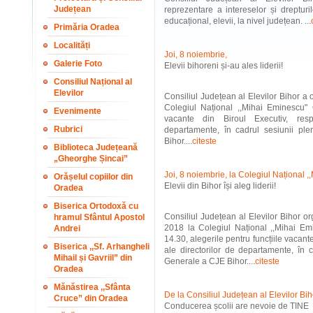
Județean
reprezentare a intereselor și drepturil
educațional, elevii, la nivel județean. ...
Primăria Oradea
Localități
Joi, 8 noiembrie,
Galerie Foto
Elevii bihoreni și-au ales liderii!
Consiliul Național al
Elevilor
Consiliul Județean al Elevilor Bihor a 
Colegiul Național ,,Mihai Eminescu" O
Evenimente
vacante din Biroul Executiv, resp
Rubrici
departamente, în cadrul sesiunii pl
Bihor....
citeste
Biblioteca Județeană
„Gheorghe Șincai”
Joi, 8 noiembrie, la Colegiul Național
Orășelul copiilor din
Elevii din Bihor își aleg liderii!
Oradea
Biserica Ortodoxă cu
Consiliul Județean al Elevilor Bihor o
hramul Sfântul Apostol
2018 la Colegiul Național ,,Mihai E
Andrei
14.30, alegerile pentru funcțiile vacante
Biserica ,,Sf. Arhangheli
ale directorilor de departamente, în 
Mihail și Gavriil” din
Generale a CJE Bihor....
citeste
Oradea
Mănăstirea ,,Sfânta
De la Consiliul Județean al Elevilor Bih
Cruce” din Oradea
Conducerea școlii are nevoie de TINE