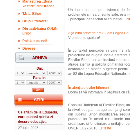
Mănăstirea ,,Buna
Vestire" din Oradea
Un lucru cert despre sistemul de î
T.N.L. Bihor
problemele și neajunsurile sale, este n
- principalii beneficiari ai educației. ...
ci
Grupul "Vivere"
Din activitatea O.N.G.-
Aşa cum prevede art. 82 din Legea Edu
urilor
Vrem burse școlare!
Poliția e cu noi!
Diverse
În contextul perioadei în care ne afl
proiectelor de bugete locale aferente 
ARHIVA
Elevilor Bihor, unica structură reprezen
atrage atenţia şi solicită primăriilor loc
Din:
acordarea de alocări bugetare pentru
art 82 din Legea Educaţiei Naţionale....
Pana in:
În atenția elevilor bihoreni
Dorim să vă informăm în legătură cu câ
STIRI
Consiliul Judeţean al Elevilor Bihor, un
la nivel judeţean, atrage atenţia şi cer
Ce aflăm de la Edupedu,
din judeţul Bihor modificarea regul
care publică știri la zi
punerea lor în acord cu ultimele mod
despre educație...
organizare şi funcţionare a unităţilor d
27 iulie 2026
OMEN 3.027/2018....
citeste