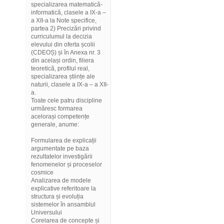
specializarea matematică-
informatică, clasele a IX-a –
a XII-a la Note specifice,
partea 2) Precizări privind
curriculumul la decizia
elevului din oferta școlii
(CDEOȘ) și în Anexa nr. 3
din același ordin, filiera
teoretică, profilul real,
specializarea științe ale
naturii, clasele a IX-a – a XII-
a.
Toate cele patru discipline
urmăresc formarea
acelorași competențe
generale, anume:
Formularea de explicații
argumentate pe baza
rezultatelor investigării
fenomenelor și proceselor
cosmice
Analizarea de modele
explicative referitoare la
structura și evoluția
sistemelor în ansamblul
Universului
Corelarea de concepte și