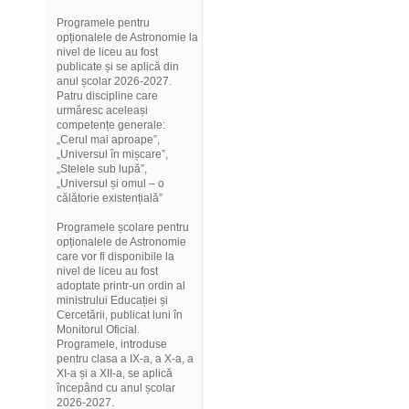
Programele pentru
opționalele de Astronomie la
nivel de liceu au fost
publicate și se aplică din
anul școlar 2026-2027.
Patru discipline care
urmăresc aceleași
competențe generale:
„Cerul mai aproape”,
„Universul în mișcare”,
„Stelele sub lupă”,
„Universul și omul – o
călătorie existențială”
Programele școlare pentru
opționalele de Astronomie
care vor fi disponibile la
nivel de liceu au fost
adoptate printr-un ordin al
ministrului Educației și
Cercetării, publicat luni în
Monitorul Oficial.
Programele, introduse
pentru clasa a IX-a, a X-a, a
XI-a și a XII-a, se aplică
începând cu anul școlar
2026-2027.