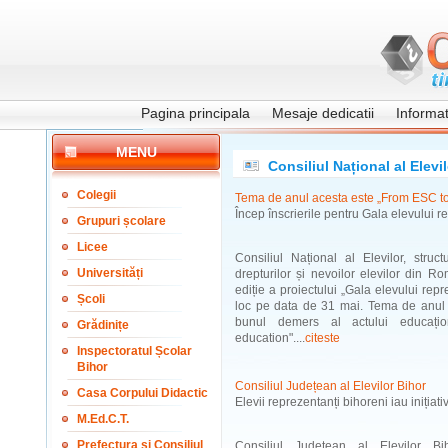
Pagina principala
Mesaje dedicatii
Informati
MENU
Consiliul Național al Elevil
Colegii
Tema de anul acesta este „From ESC t
Încep înscrierile pentru Gala elevului r
Grupuri școlare
Licee
Consiliul Național al Elevilor, stru
Universități
drepturilor și nevoilor elevilor din 
ediție a proiectului „Gala elevului re
Școli
loc pe data de 31 mai. Tema de anul 
bunul demers al actului educaț
Grădinițe
education"....
citeste
Inspectoratul Școlar
Bihor
Consiliul Județean al Elevilor Bihor
Casa Corpului Didactic
Elevii reprezentanți bihoreni iau inițiati
M.Ed.C.T.
Prefectura și Consiliul
Consiliul Județean al Elevilor Bi