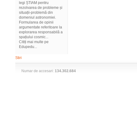
legi ȘTIAM pentru
rezolvarea de probleme și
situații-problemă din
domeniul astronomiei.
Formularea de opinii
argumentate referitoare la
explorarea responsabilă a
spațiului cosmic...
Citiți mai multe pe
Edupedu...
Stiri
Numar de accesari:
134.302.684