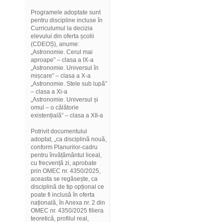
Programele adoptate sunt
pentru discipline incluse în
Curriculumul la decizia
elevului din oferta școlii
(CDEOȘ), anume:
„Astronomie. Cerul mai
aproape” – clasa a IX-a
„Astronomie. Universul în
mișcare” – clasa a X-a
„Astronomie. Stele sub lupă”
– clasa a Xi-a
„Astronomie. Universul și
omul – o călătorie
existențială” – clasa a XII-a
Potrivit documentului
adoptat, „ca disciplină nouă,
conform Planurilor-cadru
pentru învățământul liceal,
cu frecvență zi, aprobate
prin OMEC nr. 4350/2025,
aceasta se regăsește, ca
disciplină de tip opțional ce
poate fi inclusă în oferta
națională, în Anexa nr. 2 din
OMEC nr. 4350/2025 filiera
teoretică, profilul real,