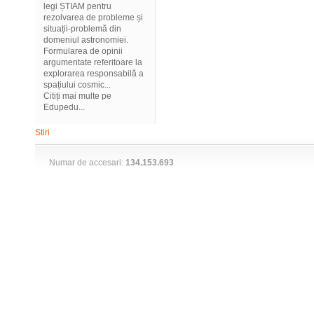
legi ȘTIAM pentru
rezolvarea de probleme și
situații-problemă din
domeniul astronomiei.
Formularea de opinii
argumentate referitoare la
explorarea responsabilă a
spațiului cosmic...
Citiți mai multe pe
Edupedu...
Stiri
Numar de accesari:
134.153.693