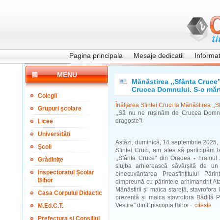
Pagina principala
Mesaje dedicatii
Informati
MENU
Mănăstirea ,,Sfânta Cruce”
Crucea Domnului. S-o mărt
Colegii
Înălţarea Sfintei Cruci la Mănăstirea ,
Grupuri școlare
,,Să nu ne rușinăm de Crucea Domnul
dragoste”!
Licee
Universități
Astăzi, duminică, 14 septembrie 2025, l
Școli
Sfintei Cruci, am ales să participăm 
,,Sfânta Cruce" din Oradea - hramul A
Grădinițe
slujba arhierească săvârșită de un
Inspectoratul Școlar
binecuvântarea Preasfințitului Pări
Bihor
dimpreună cu părintele arhimandrit At
Mănăstirii și maica stareță, stavrofora
Casa Corpului Didactic
prezentă și maica stavrofora Bădilă Pa
Vestire" din Episcopia Bihor....
citeste
M.Ed.C.T.
Prefectura și Consiliul