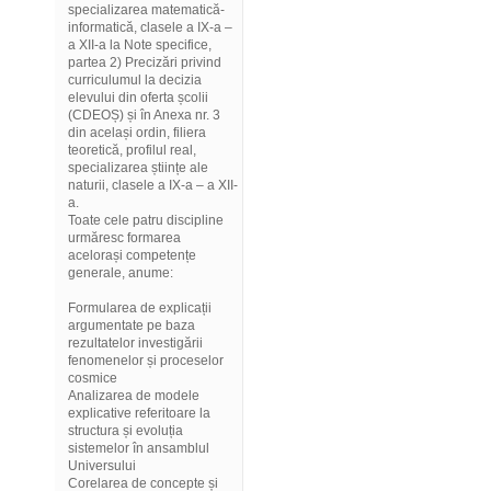
specializarea matematică-
informatică, clasele a IX-a –
a XII-a la Note specifice,
partea 2) Precizări privind
curriculumul la decizia
elevului din oferta școlii
(CDEOȘ) și în Anexa nr. 3
din același ordin, filiera
teoretică, profilul real,
specializarea științe ale
naturii, clasele a IX-a – a XII-
a.
Toate cele patru discipline
urmăresc formarea
acelorași competențe
generale, anume:
Formularea de explicații
argumentate pe baza
rezultatelor investigării
fenomenelor și proceselor
cosmice
Analizarea de modele
explicative referitoare la
structura și evoluția
sistemelor în ansamblul
Universului
Corelarea de concepte și