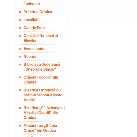
Județean
Primăria Oradea
Localități
Galerie Foto
Consiliul Național al
Elevilor
Evenimente
Rubrici
Biblioteca Județeană
„Gheorghe Șincai”
Orășelul copiilor din
Oradea
Biserica Ortodoxă cu
hramul Sfântul Apostol
Andrei
Biserica ,,Sf. Arhangheli
Mihail și Gavriil” din
Oradea
Mănăstirea ,,Sfânta
Cruce” din Oradea