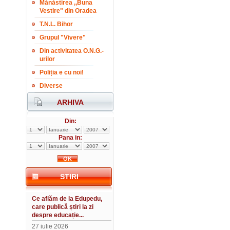
Mănăstirea ,,Buna
Vestire" din Oradea
T.N.L. Bihor
Grupul "Vivere"
Din activitatea O.N.G.-
urilor
Poliția e cu noi!
Diverse
ARHIVA
Din:
Pana in:
STIRI
Ce aflăm de la Edupedu,
care publică știri la zi
despre educație...
27 iulie 2026