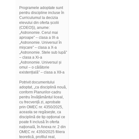
Programele adoptate sunt
pentru discipline incluse în
Curriculumul la decizia
elevului din oferta școlii
(CDEOȘ), anume:
„Astronomie. Cerul mai
aproape” – clasa a IX-a
„Astronomie. Universul în
mișcare” – clasa a X-a
„Astronomie. Stele sub lupă”
– clasa a Xi-a
„Astronomie. Universul și
omul – o călătorie
existențială” – clasa a XII-a
Potrivit documentului
adoptat, „ca disciplină nouă,
conform Planurilor-cadru
pentru învățământul liceal,
cu frecvență zi, aprobate
prin OMEC nr. 4350/2025,
aceasta se regăsește, ca
disciplină de tip opțional ce
poate fi inclusă în oferta
națională, în Anexa nr. 2 din
OMEC nr. 4350/2025 filiera
teoretică, profilul real,