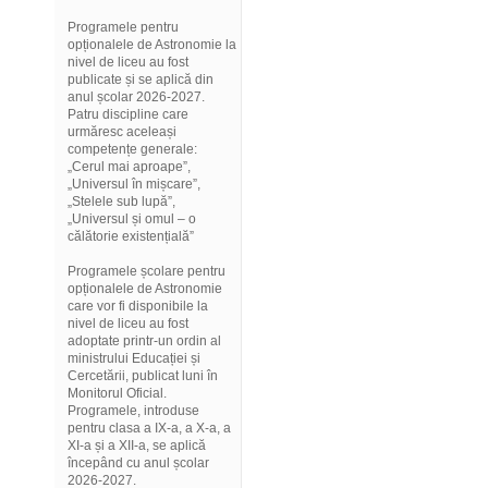
Programele pentru
opționalele de Astronomie la
nivel de liceu au fost
publicate și se aplică din
anul școlar 2026-2027.
Patru discipline care
urmăresc aceleași
competențe generale:
„Cerul mai aproape”,
„Universul în mișcare”,
„Stelele sub lupă”,
„Universul și omul – o
călătorie existențială”
Programele școlare pentru
opționalele de Astronomie
care vor fi disponibile la
nivel de liceu au fost
adoptate printr-un ordin al
ministrului Educației și
Cercetării, publicat luni în
Monitorul Oficial.
Programele, introduse
pentru clasa a IX-a, a X-a, a
XI-a și a XII-a, se aplică
începând cu anul școlar
2026-2027.