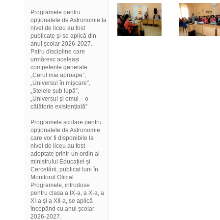
Programele pentru
opționalele de Astronomie la
nivel de liceu au fost
publicate și se aplică din
anul școlar 2026-2027.
Patru discipline care
urmăresc aceleași
competențe generale:
„Cerul mai aproape”,
„Universul în mișcare”,
„Stelele sub lupă”,
„Universul și omul – o
călătorie existențială”
Programele școlare pentru
opționalele de Astronomie
care vor fi disponibile la
nivel de liceu au fost
adoptate printr-un ordin al
ministrului Educației și
Cercetării, publicat luni în
Monitorul Oficial.
Programele, introduse
pentru clasa a IX-a, a X-a, a
XI-a și a XII-a, se aplică
începând cu anul școlar
2026-2027.