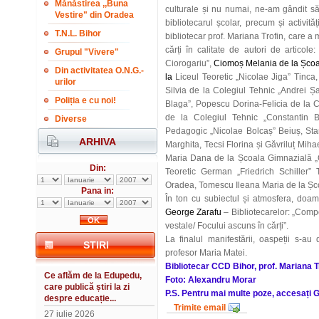
Mănăstirea ,,Buna
culturale și nu numai, ne-am gândit să 
Vestire" din Oradea
bibliotecarul școlar, precum și activit
T.N.L. Bihor
bibliotecar prof. Mariana Trofin, care a 
cărți în calitate de autori de artico
Grupul "Vivere"
Ciorogariu”,
Ciomoș Melania de la Școa
Din activitatea O.N.G.-
la
Liceul Teoretic „Nicolae Jiga” Tinca
urilor
Silvia de la Colegiul Tehnic „Andrei 
Poliția e cu noi!
Blaga”, Popescu Dorina-Felicia de la C
de la Colegiul Tehnic „Constantin B
Diverse
Pedagogic „Nicolae Bolcaș” Beiuș, Sta
ARHIVA
Marghita, Tecsi Florina și Găvriluț Mih
Maria Dana de la Școala Gimnazială „
Din:
Teoretic German „Friedrich Schiller”
Oradea, T
omescu Ileana Maria de la Șco
Pana in:
În ton cu subiectul și atmosfera, doam
George Zarafu
–
Bibliotecarelor: „Compet
vestale/ Focului ascuns în cărți”.
La finalul manifestării, oaspeții s-a
STIRI
profesor Maria Matei.
Bibliotecar CCD Bihor, prof. Mariana T
Ce aflăm de la Edupedu,
Foto: Alexandru Morar
care publică știri la zi
P.S. Pentru mai multe poze, accesați G
despre educație...
Trimite email
27 iulie 2026