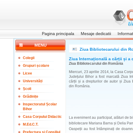
Pagina principala
Mesaje dedicatii
Informati
MENU
Ziua Bibliotecarului din 
Colegii
Ziua Internațională a cărții și a
Ziua Bibliotecarului din România
Grupuri școlare
Miercuri, 23 aprilie 2014, la Casa Corpu
Licee
Județului Bihor a fost marcată Ziua In
Universități
cărții și a drepturilor de autor și Ziua 
din România.
Școli
Grădinițe
Inspectoratul Școlar
Bihor
Casa Corpului Didactic
La eveniment au participat, alături de b
bibliotecare Mariana Barna și Delia Pa
M.Ed.C.T.
Oaspeții au fost întâmpinați de doamna
Prefectura și Consiliul