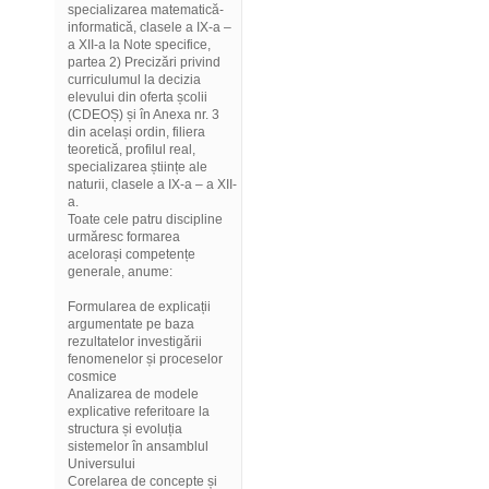
specializarea matematică-
informatică, clasele a IX-a –
a XII-a la Note specifice,
partea 2) Precizări privind
curriculumul la decizia
elevului din oferta școlii
(CDEOȘ) și în Anexa nr. 3
din același ordin, filiera
teoretică, profilul real,
specializarea științe ale
naturii, clasele a IX-a – a XII-
a.
Toate cele patru discipline
urmăresc formarea
acelorași competențe
generale, anume:
Formularea de explicații
argumentate pe baza
rezultatelor investigării
fenomenelor și proceselor
cosmice
Analizarea de modele
explicative referitoare la
structura și evoluția
sistemelor în ansamblul
Universului
Corelarea de concepte și