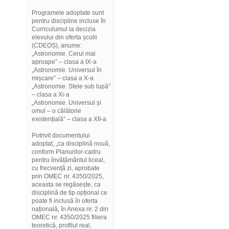
Programele adoptate sunt
pentru discipline incluse în
Curriculumul la decizia
elevului din oferta școlii
(CDEOȘ), anume:
„Astronomie. Cerul mai
aproape” – clasa a IX-a
„Astronomie. Universul în
mișcare” – clasa a X-a
„Astronomie. Stele sub lupă”
– clasa a Xi-a
„Astronomie. Universul și
omul – o călătorie
existențială” – clasa a XII-a
Potrivit documentului
adoptat, „ca disciplină nouă,
conform Planurilor-cadru
pentru învățământul liceal,
cu frecvență zi, aprobate
prin OMEC nr. 4350/2025,
aceasta se regăsește, ca
disciplină de tip opțional ce
poate fi inclusă în oferta
națională, în Anexa nr. 2 din
OMEC nr. 4350/2025 filiera
teoretică, profilul real,