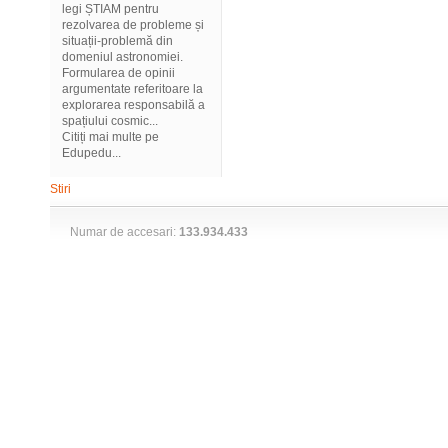
legi ȘTIAM pentru
rezolvarea de probleme și
situații-problemă din
domeniul astronomiei.
Formularea de opinii
argumentate referitoare la
explorarea responsabilă a
spațiului cosmic...
Citiți mai multe pe
Edupedu...
Stiri
Numar de accesari:
133.934.433