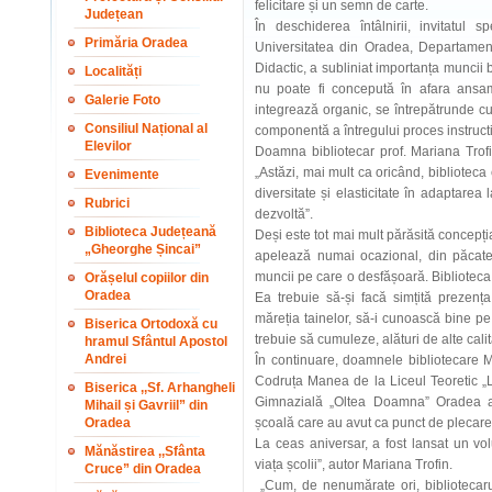
felicitare și un semn de carte.
Județean
În deschiderea întâlnirii, invitatul
Primăria Oradea
Universitatea din Oradea, Departament
Didactic, a subliniat importanța muncii bi
Localități
nu poate fi concepută în afara ansambl
Galerie Foto
integrează organic, se întrepătrunde cu 
Consiliul Național al
componentă a întregului proces instructi
Elevilor
Doamna bibliotecar prof. Mariana Trofin
„Astăzi, mai mult ca oricând, biblioteca
Evenimente
diversitate și elasticitate în adaptarea
Rubrici
dezvoltă”.
Biblioteca Județeană
Deși este tot mai mult părăsită concepția
„Gheorghe Șincai”
apelează numai ocazional, din păcate,
muncii pe care o desfășoară. Bibliotec
Orășelul copiilor din
Oradea
Ea trebuie să-și facă simțită prezenț
măreția tainelor, să-i cunoască bine pe 
Biserica Ortodoxă cu
trebuie să cumuleze, alături de alte cali
hramul Sfântul Apostol
Andrei
În continuare, doamnele bibliotecare 
Codruța Manea de la Liceul Teoretic 
Biserica ,,Sf. Arhangheli
Gimnazială „Oltea Doamna” Oradea au 
Mihail și Gavriil” din
Oradea
școală care au avut ca punct de plecare b
La ceas aniversar, a fost lansat un vol
Mănăstirea ,,Sfânta
viața școlii”, autor Mariana Trofin.
Cruce” din Oradea
„Cum, de nenumărate ori, bibliotecarul 