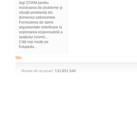
legi ȘTIAM pentru
rezolvarea de probleme și
situații-problemă din
domeniul astronomiei.
Formularea de opinii
argumentate referitoare la
explorarea responsabilă a
spațiului cosmic...
Citiți mai multe pe
Edupedu...
Stiri
Numar de accesari:
133.851.540