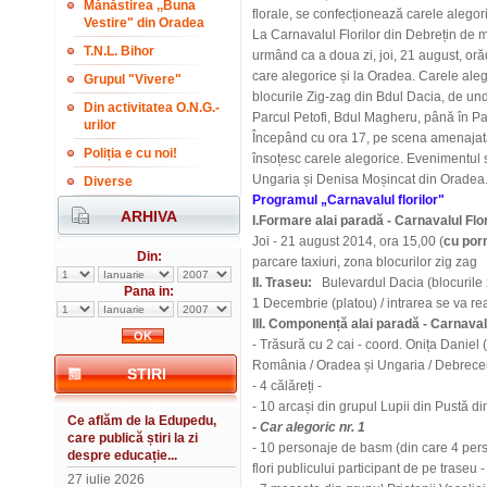
Mănăstirea ,,Buna
florale, se confecționează carele alegor
Vestire" din Oradea
La Carnavalul Florilor din Debrețin de m
T.N.L. Bihor
urmând ca a doua zi, joi, 21 august, oră
care alegorice și la Oradea. Carele alego
Grupul "Vivere"
blocurile Zig-zag din Bdul Dacia, de und
Din activitatea O.N.G.-
Parcul Petofi, Bdul Magheru, până în P
urilor
Începând cu ora 17, pe scena amenajată
Poliția e cu noi!
însoțesc carele alegorice. Evenimentul s
Ungaria și Denisa Moșincat din Oradea
Diverse
Programul „Carnavalul florilor"
ARHIVA
I.Formare alai paradă - Carnavalul Flor
Joi - 21 august 2014, ora 15,00 (
cu porn
Din:
parcare taxiuri, zona blocurilor zig zag
II. Traseu:
Bulevardul Dacia (blocurile z
Pana in:
1 Decembrie (platou) / intrarea se va rea
III. Componență alai paradă - Carnavalu
- Trăsură cu 2 cai - coord. Onița Daniel (
România / Oradea și Ungaria / Debrece
STIRI
- 4 călăreți -
- 10 arcași din grupul Lupii din Pustă di
Ce aflăm de la Edupedu,
- Car alegoric nr. 1
care publică știri la zi
- 10 personaje de basm (din care 4 perso
despre educație...
flori publicului participant de pe traseu -
27 iulie 2026