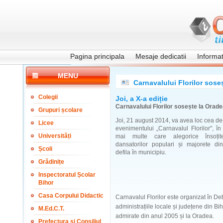
Pagina principala
Mesaje dedicatii
Informati
MENU
Carnavalului Florilor sose
Colegii
Joi, a X-a ediție
Carnavalului Florilor sosește la Orad
Grupuri școlare
Joi, 21 august 2014, va avea loc cea de-
Licee
evenimentului „Carnavalul Florilor", în
Universități
mai multe care alegorice însoți
dansatorilor populari și majorete di
Școli
defila în municipiu.
Grădinițe
Inspectoratul Școlar
Bihor
Casa Corpului Didactic
Carnavalul Florilor este organizat în Deb
administrațiile locale și județene din Bi
M.Ed.C.T.
admirate din anul 2005 și la Oradea.
Prefectura și Consiliul