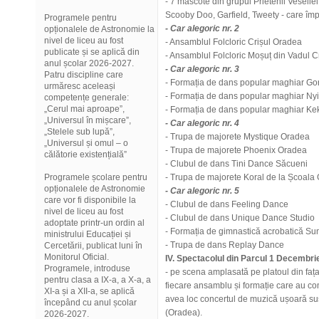
- 7 mascote din grupul Prietenii Veseliei
Scooby Doo, Garfield, Tweety - care împ
Programele pentru
- Car alegoric nr. 2
opționalele de Astronomie la
nivel de liceu au fost
- Ansamblul Folcloric Crișul Oradea
publicate și se aplică din
- Ansamblul Folcloric Moșuț din Vadul Cr
anul școlar 2026-2027.
- Car alegoric nr. 3
Patru discipline care
- Formația de dans popular maghiar Go
urmăresc aceleași
- Formația de dans popular maghiar Nyil
competențe generale:
„Cerul mai aproape”,
- Formația de dans popular maghiar Ke
„Universul în mișcare”,
- Car alegoric nr. 4
„Stelele sub lupă”,
- Trupa de majorete Mystique Oradea
„Universul și omul – o
- Trupa de majorete Phoenix Oradea
călătorie existențială”
- Clubul de dans Tini Dance Săcueni
Programele școlare pentru
- Trupa de majorete Koral de la Școala
opționalele de Astronomie
- Car alegoric nr. 5
care vor fi disponibile la
- Clubul de dans Feeling Dance
nivel de liceu au fost
- Clubul de dans Unique Dance Studio
adoptate printr-un ordin al
- Formația de gimnastică acrobatică S
ministrului Educației și
- Trupa de dans Replay Dance
Cercetării, publicat luni în
Monitorul Oficial.
IV. Spectacolul din Parcul 1 Decembri
Programele, introduse
- pe scena amplasată pe platoul din faț
pentru clasa a IX-a, a X-a, a
fiecare ansamblu și formație care au co
XI-a și a XII-a, se aplică
avea loc concertul de muzică ușoară su
începând cu anul școlar
(Oradea).
2026-2027.