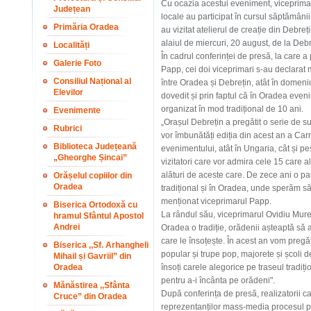
Cu ocazia acestui eveniment, viceprima
Județean
locale au participat în cursul săptămâni
Primăria Oradea
au vizitat atelierul de creație din Debr
alaiul de miercuri, 20 august, de la Debr
Localități
În cadrul conferinței de presă, la care a 
Galerie Foto
Papp, cei doi viceprimari s-au declarat 
Consiliul Național al
între Oradea și Debrețin, atât în domeniu
Elevilor
dovedit și prin faptul că în Oradea eve
organizat în mod tradițional de 10 ani.
Evenimente
„Orașul Debrețin a pregătit o serie de surp
Rubrici
vor îmbunătăți ediția din acest an a Car
Biblioteca Județeană
evenimentului, atât în Ungaria, cât și p
„Gheorghe Șincai”
vizitatori care vor admira cele 15 care al
alături de aceste care. De zece ani o p
Orășelul copiilor din
Oradea
tradițional și în Oradea, unde sperăm s
menționat viceprimarul Papp.
Biserica Ortodoxă cu
La rândul său, viceprimarul Ovidiu Mureș
hramul Sfântul Apostol
Andrei
Oradea o tradiție, orădenii așteaptă să 
care le însoțește. În acest an vom pregă
Biserica ,,Sf. Arhangheli
popular și trupe pop, majorete și școli 
Mihail și Gavriil” din
Oradea
însoți carele alegorice pe traseul tradi
pentru a-i încânta pe orădeni".
Mănăstirea ,,Sfânta
După conferința de presă, realizatorii carel
Cruce” din Oradea
reprezentanților mass-media procesul prin