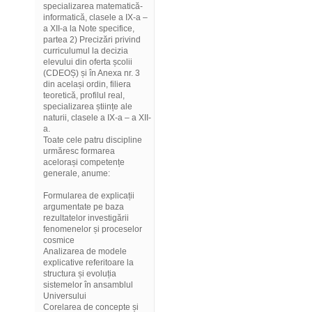
specializarea matematică-
informatică, clasele a IX-a –
a XII-a la Note specifice,
partea 2) Precizări privind
curriculumul la decizia
elevului din oferta școlii
(CDEOȘ) și în Anexa nr. 3
din același ordin, filiera
teoretică, profilul real,
specializarea științe ale
naturii, clasele a IX-a – a XII-
a.
Toate cele patru discipline
urmăresc formarea
acelorași competențe
generale, anume:
Formularea de explicații
argumentate pe baza
rezultatelor investigării
fenomenelor și proceselor
cosmice
Analizarea de modele
explicative referitoare la
structura și evoluția
sistemelor în ansamblul
Universului
Corelarea de concepte și