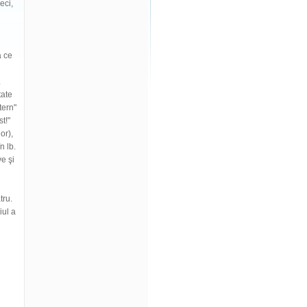
eci,
a ce
.
tate
tern"
t!"
or),
n lb.
e şi
tru.
iul a