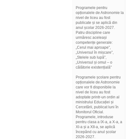
Programele pentru
opționalele de Astronomie la
nivel de liceu au fost
publicate și se aplică din
anul școlar 2026-2027.
Patru discipline care
urmăresc aceleași
competențe generale:
„Cerul mai aproape”,
„Universul în mișcare”,
„Stelele sub lupă”,
„Universul și omul – o
călătorie existențială”
Programele școlare pentru
opționalele de Astronomie
care vor fi disponibile la
nivel de liceu au fost
adoptate printr-un ordin al
ministrului Educației și
Cercetării, publicat luni în
Monitorul Oficial.
Programele, introduse
pentru clasa a IX-a, a X-a, a
XI-a și a XII-a, se aplică
începând cu anul școlar
2026-2027.