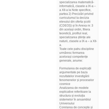
specializarea matematică-
informatică, clasele a IX-a –
a XII-a la Note specifice,
partea 2) Precizări privind
curriculumul la decizia
elevului din oferta școlii
(CDEOȘ) și în Anexa nr. 3
din același ordin, filiera
teoretică, profilul real,
specializarea științe ale
naturii, clasele a IX-a – a XII-
a.
Toate cele patru discipline
urmăresc formarea
acelorași competențe
generale, anume:
Formularea de explicații
argumentate pe baza
rezultatelor investigării
fenomenelor și proceselor
cosmice
Analizarea de modele
explicative referitoare la
structura și evoluția
sistemelor în ansamblul
Universului
Corelarea de concepte și