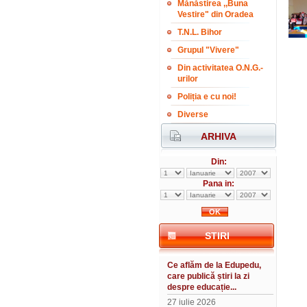
Mănăstirea ,,Buna
Vestire" din Oradea
T.N.L. Bihor
Grupul "Vivere"
Din activitatea O.N.G.-
urilor
Poliția e cu noi!
Diverse
ARHIVA
Din:
Pana in:
STIRI
Ce aflăm de la Edupedu,
care publică știri la zi
despre educație...
27 iulie 2026