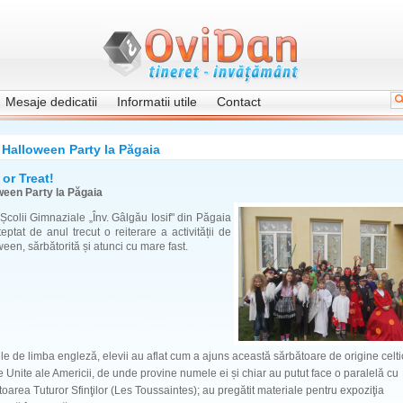
Mesaje dedicatii
Informatii utile
Contact
Halloween Party la Păgaia
 or Treat!
ween Party la Păgaia
 Școlii Gimnaziale „Înv. Gâlgău Iosif" din Păgaia
eptat de anul trecut o reiterare a activității de
een, sărbătorită și atunci cu mare fast.
le de limba engleză, elevii au aflat cum a ajuns această sărbătoare de origine celti
e Unite ale Americii, de unde provine numele ei și chiar au putut face o paralelă cu
oarea Tuturor Sfinţilor (Les Toussaintes); au pregătit materiale pentru expoziţia