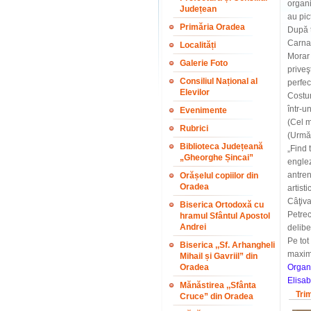
organi
Județean
au pic
Primăria Oradea
După t
Carna
Localități
Morar 
Galerie Foto
priveş
Consiliul Național al
perfe
Elevilor
Costum
într-u
Evenimente
(Cel m
Rubrici
(Urmăr
Biblioteca Județeană
„Find 
„Gheorghe Șincai”
englez
antren
Orășelul copiilor din
Oradea
artistic
Câţiva
Biserica Ortodoxă cu
Petrec
hramul Sfântul Apostol
Andrei
delibe
Pe tot
Biserica ,,Sf. Arhangheli
maxim
Mihail și Gavriil” din
Oradea
Organi
Elisa
Mănăstirea ,,Sfânta
Tri
Cruce” din Oradea