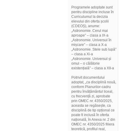
Programele adoptate sunt
pentru discipline incluse în
Curriculumul la decizia
elevului din oferta școlii
(CDEOȘ), anume:
„Astronomie. Cerul mai
aproape” – clasa a IX-a
„Astronomie. Universul în
mișcare” – clasa a X-a
„Astronomie. Stele sub lupă”
– clasa a Xi-a
„Astronomie. Universul și
omul – o călătorie
existențială” – clasa a XII-a
Potrivit documentului
adoptat, „ca disciplină nouă,
conform Planurilor-cadru
pentru învățământul liceal,
cu frecvență zi, aprobate
prin OMEC nr. 4350/2025,
aceasta se regăsește, ca
disciplină de tip opțional ce
poate fi inclusă în oferta
națională, în Anexa nr. 2 din
OMEC nr. 4350/2025 filiera
teoretică, profilul real,