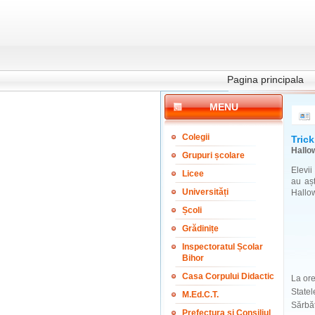
Pagina principala
MENU
Colegii
Trick
Hallo
Grupuri școlare
Elevii
Licee
au așt
Universități
Hallow
Școli
Grădinițe
Inspectoratul Școlar
Bihor
Casa Corpului Didactic
La ore
Statel
M.Ed.C.T.
Sărbăt
Prefectura și Consiliul