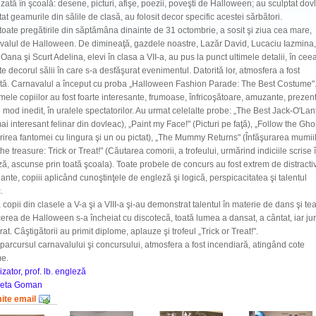
zată în şcoală: desene, picturi, afişe, poezii, poveşti de Halloween; au sculptat dovl
tat geamurile din sălile de clasă, au folosit decor specific acestei sărbători.
oate pregătirile din săptămâna dinainte de 31 octombrie, a sosit şi ziua cea mare,
valul de Halloween. De dimineaţă, gazdele noastre, Lazăr David, Lucaciu Iazmina,
Oana şi Scurt Adelina, elevi în clasa a VII-a, au pus la punct ultimele detalii, în cee
te decorul sălii în care s-a desfăşurat evenimentul. Datorită lor, atmosfera a fost
ctă. Carnavalul a început cu proba „Halloween Fashion Parade: The Best Costume"
ele copiilor au fost foarte interesante, frumoase, înfricoşătoare, amuzante, prezen
n mod inedit, în uralele spectatorilor. Au urmat celelalte probe: „The Best Jack-O'Lan
ai interesant felinar din dovleac), „Paint my Face!" (Picturi pe faţă), „Follow the Ghos
irea fantomei cu lingura şi un ou pictat), „The Mummy Returns" (Înfăşurarea mumiil
the treasure: Trick or Treat!" (Căutarea comorii, a trofeului, urmărind indiciile scrise î
ă, ascunse prin toată şcoala). Toate probele de concurs au fost extrem de distractiv
ante, copiii aplicând cunoştinţele de engleză şi logică, perspicacitatea şi talentul
.
 copii din clasele a V-a şi a VIII-a şi-au demonstrat talentul în materie de dans şi tea
erea de Halloween s-a încheiat cu discotecă, toată lumea a dansat, a cântat, iar jur
rat. Câştigătorii au primit diplome, aplauze şi trofeul „Trick or Treat!".
 parcursul carnavalului şi concursului, atmosfera a fost incendiară, atingând cote
e.
zator, prof. lb. engleză
beta Goman
mite email