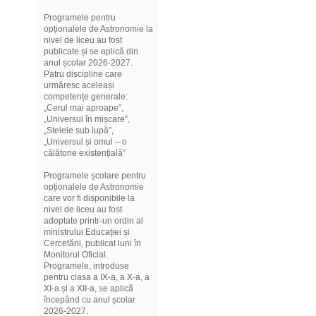
Programele pentru
opționalele de Astronomie la
nivel de liceu au fost
publicate și se aplică din
anul școlar 2026-2027.
Patru discipline care
urmăresc aceleași
competențe generale:
„Cerul mai aproape”,
„Universul în mișcare”,
„Stelele sub lupă”,
„Universul și omul – o
călătorie existențială”
Programele școlare pentru
opționalele de Astronomie
care vor fi disponibile la
nivel de liceu au fost
adoptate printr-un ordin al
ministrului Educației și
Cercetării, publicat luni în
Monitorul Oficial.
Programele, introduse
pentru clasa a IX-a, a X-a, a
XI-a și a XII-a, se aplică
începând cu anul școlar
2026-2027.