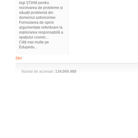
legi ȘTIAM pentru
rezolvarea de probleme și
situații-problemă din
domeniul astronomiei.
Formularea de opinii
argumentate referitoare la
explorarea responsabilă a
spațiului cosmic...
Citiți mai multe pe
Edupedu...
Stiri
Numar de accesari:
134.000.488