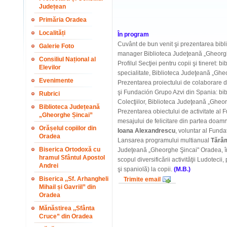
Județean
Primăria Oradea
Localități
În program
Cuvânt de bun venit şi prezentarea biblio
Galerie Foto
manager Biblioteca Judeţeană „Gheorg
Consiliul Național al
Profilul Secţiei pentru copii şi tineret: bi
Elevilor
specialitate, Biblioteca Judeţeană „Gh
Evenimente
Prezentarea proiectului de colaborare 
şi Fundación Grupo Azvi din Spania: bib
Rubrici
Colecţiilor, Biblioteca Judeţeană „Gheo
Biblioteca Județeană
Prezentarea obiectului de activitate al 
„Gheorghe Șincai”
mesajului de felicitare din partea doam
Orășelul copiilor din
Ioana Alexandrescu
, voluntar al Funda
Oradea
Lansarea programului multianual
Tărâm
Biserica Ortodoxă cu
Judeţeană „Gheorghe Şincai" Oradea, î
hramul Sfântul Apostol
scopul diversificării activităţii Ludoteci
Andrei
şi spaniolă) la copii.
(M.B.)
Biserica ,,Sf. Arhangheli
Trimite email
Mihail și Gavriil” din
Oradea
Mănăstirea ,,Sfânta
Cruce” din Oradea