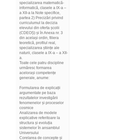
specializarea matematică-
informatică, clasele a IX-a –
a XII-a la Note specifice,
partea 2) Precizări privind
curriculumul la decizia
elevului din oferta școlii
(CDEOȘ) și în Anexa nr. 3
din același ordin, filiera
teoretică, profilul real,
specializarea științe ale
naturii, clasele a IX-a – a XII-
a.
Toate cele patru discipline
urmăresc formarea
acelorași competențe
generale, anume:
Formularea de explicații
argumentate pe baza
rezultatelor investigării
fenomenelor și proceselor
cosmice
Analizarea de modele
explicative referitoare la
structura și evoluția
sistemelor în ansamblul
Universului
Corelarea de concepte și