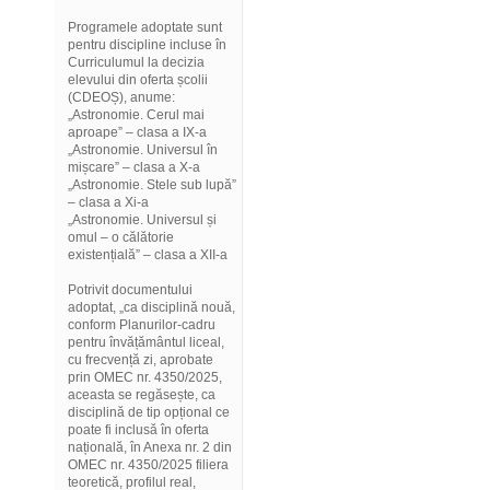
Programele adoptate sunt
pentru discipline incluse în
Curriculumul la decizia
elevului din oferta școlii
(CDEOȘ), anume:
„Astronomie. Cerul mai
aproape” – clasa a IX-a
„Astronomie. Universul în
mișcare” – clasa a X-a
„Astronomie. Stele sub lupă”
– clasa a Xi-a
„Astronomie. Universul și
omul – o călătorie
existențială” – clasa a XII-a
Potrivit documentului
adoptat, „ca disciplină nouă,
conform Planurilor-cadru
pentru învățământul liceal,
cu frecvență zi, aprobate
prin OMEC nr. 4350/2025,
aceasta se regăsește, ca
disciplină de tip opțional ce
poate fi inclusă în oferta
națională, în Anexa nr. 2 din
OMEC nr. 4350/2025 filiera
teoretică, profilul real,