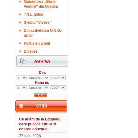
Mănăstirea ,,Buna
Vestire" din Oradea
T.N.L. Bihor
Grupul "Vivere"
Din activitatea O.N.G.-
urilor
Poliția e cu noi!
Diverse
ARHIVA
Din:
Pana in:
STIRI
Ce aflăm de la Edupedu,
care publică știri la zi
despre educație...
27 iulie 2026