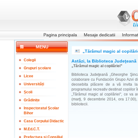
Pagina principala
Mesaje dedicatii
Informati
MENU
„Tărâmul magic al copilări
Colegii
Astăzi, la Biblioteca Judeţean
„Tărâmul magic al copilăriei”
Grupuri școlare
Biblioteca Judeţeană „Gheorghe Şinc
Licee
colaborare cu Fundación Grupo Azvi di
Universități
deosebita plăcere de a vă invita l
programului recreativ destinat copiilor în
Școli
„Tărâmul magic al copilăriei", ce va a
(marţi, 9 decembrie 2014, ora 17.00), 
Grădinițe
bibliotecii.
Inspectoratul Școlar
Bihor
Casa Corpului Didactic
M.Ed.C.T.
Prefectura și Consiliul