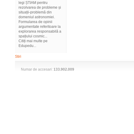
legi ȘTIAM pentru
rezolvarea de probleme și
situații-problemă din
domeniul astronomiei.
Formularea de opinii
argumentate referitoare la
explorarea responsabilă a
spațiului cosmic...
Citiți mai multe pe
Edupedu...
Stiri
Numar de accesari:
133.902.009