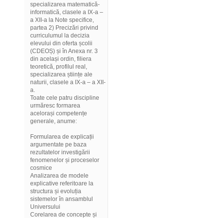
specializarea matematică-
informatică, clasele a IX-a –
a XII-a la Note specifice,
partea 2) Precizări privind
curriculumul la decizia
elevului din oferta școlii
(CDEOȘ) și în Anexa nr. 3
din același ordin, filiera
teoretică, profilul real,
specializarea științe ale
naturii, clasele a IX-a – a XII-
a.
Toate cele patru discipline
urmăresc formarea
acelorași competențe
generale, anume:
Formularea de explicații
argumentate pe baza
rezultatelor investigării
fenomenelor și proceselor
cosmice
Analizarea de modele
explicative referitoare la
structura și evoluția
sistemelor în ansamblul
Universului
Corelarea de concepte și