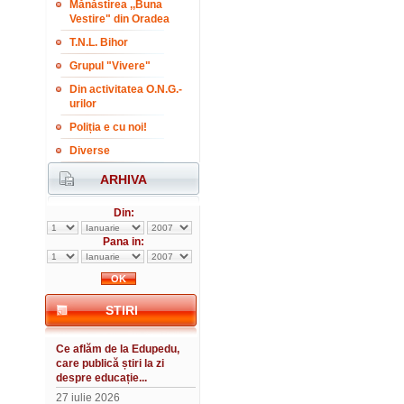
Mănăstirea ,,Buna
Vestire" din Oradea
T.N.L. Bihor
Grupul "Vivere"
Din activitatea O.N.G.-
urilor
Poliția e cu noi!
Diverse
ARHIVA
Din:
Pana in:
STIRI
Ce aflăm de la Edupedu,
care publică știri la zi
despre educație...
27 iulie 2026