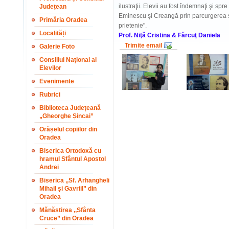
ilustraţii. Elevii au fost îndemnaţi şi sp
Județean
Eminescu şi Creangă prin parcurgerea s
Primăria Oradea
prietenie".
Localități
Prof. Niţă Cristina & Fărcuţ Daniela
Trimite email
Galerie Foto
Consiliul Național al
Elevilor
Evenimente
Rubrici
Biblioteca Județeană
„Gheorghe Șincai”
Orășelul copiilor din
Oradea
Biserica Ortodoxă cu
hramul Sfântul Apostol
Andrei
Biserica ,,Sf. Arhangheli
Mihail și Gavriil” din
Oradea
Mănăstirea ,,Sfânta
Cruce” din Oradea