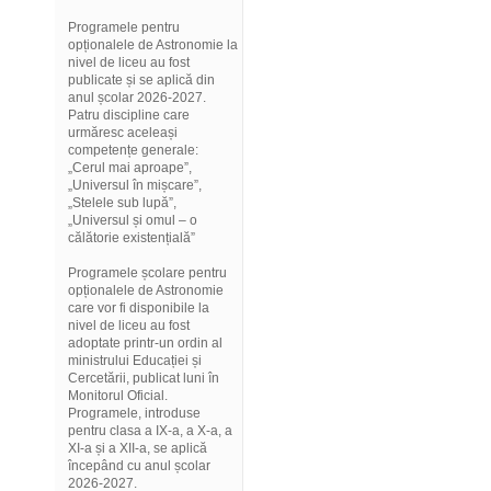
Programele pentru
opționalele de Astronomie la
nivel de liceu au fost
publicate și se aplică din
anul școlar 2026-2027.
Patru discipline care
urmăresc aceleași
competențe generale:
„Cerul mai aproape”,
„Universul în mișcare”,
„Stelele sub lupă”,
„Universul și omul – o
călătorie existențială”
Programele școlare pentru
opționalele de Astronomie
care vor fi disponibile la
nivel de liceu au fost
adoptate printr-un ordin al
ministrului Educației și
Cercetării, publicat luni în
Monitorul Oficial.
Programele, introduse
pentru clasa a IX-a, a X-a, a
XI-a și a XII-a, se aplică
începând cu anul școlar
2026-2027.