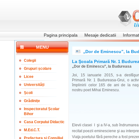
Pagina principala
Mesaje dedicatii
Informati
MENU
„Dor de Eminescu”, la Bu
Colegii
La Şcoala Primară Nr. 1 Budure
„Dor de Eminescu”, la Budureasa
Grupuri școlare
Joi, 15 ianuarie 2015, s-a desfăşu
Licee
Primară Nr. 1 Budureasa-Grui, o activ
Universități
împlinirii celor 165 de ani de la naş
nostru poet Mihai Eminescu.
Școli
Grădinițe
Inspectoratul Școlar
Bihor
Casa Corpului Didactic
Elevii clasei I şi a IV-a, sub îndrumarea
M.Ed.C.T.
recitat poezii eminesciene şi au interpr
Viaţa poetului fără pereche a fost preze
Prefectura și Consiliul