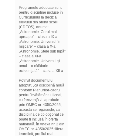
Programele adoptate sunt
pentru discipline incluse în
Curriculumul la decizia
elevului din oferta școlii
(CDEOȘ), anume:
„Astronomie. Cerul mai
aproape” – clasa a IX-a
„Astronomie. Universul în
mișcare” – clasa a X-a
„Astronomie. Stele sub lupă”
– clasa a Xi-a
„Astronomie. Universul și
omul – o călătorie
existențială” – clasa a XII-a
Potrivit documentului
adoptat, „ca disciplină nouă,
conform Planurilor-cadru
pentru învățământul liceal,
cu frecvență zi, aprobate
prin OMEC nr. 4350/2025,
aceasta se regăsește, ca
disciplină de tip opțional ce
poate fi inclusă în oferta
națională, în Anexa nr. 2 din
OMEC nr. 4350/2025 filiera
teoretică, profilul real,