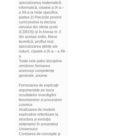
specializarea matematică-
informatică, clasele a IX-a –
a XII-a la Note specifice,
partea 2) Precizări privind
curriculumul la decizia
elevului din oferta școlii
(CDEOȘ) și în Anexa nr. 3
din același ordin, filiera
teoretică, profilul real,
specializarea științe ale
naturii, clasele a IX-a – a XII-
a.
Toate cele patru discipline
urmăresc formarea
acelorași competențe
generale, anume:
Formularea de explicații
argumentate pe baza
rezultatelor investigării
fenomenelor și proceselor
cosmice
Analizarea de modele
explicative referitoare la
structura și evoluția
sistemelor în ansamblul
Universului
Corelarea de concepte și