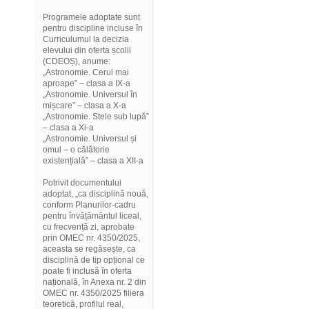
Programele adoptate sunt
pentru discipline incluse în
Curriculumul la decizia
elevului din oferta școlii
(CDEOȘ), anume:
„Astronomie. Cerul mai
aproape” – clasa a IX-a
„Astronomie. Universul în
mișcare” – clasa a X-a
„Astronomie. Stele sub lupă”
– clasa a Xi-a
„Astronomie. Universul și
omul – o călătorie
existențială” – clasa a XII-a
Potrivit documentului
adoptat, „ca disciplină nouă,
conform Planurilor-cadru
pentru învățământul liceal,
cu frecvență zi, aprobate
prin OMEC nr. 4350/2025,
aceasta se regăsește, ca
disciplină de tip opțional ce
poate fi inclusă în oferta
națională, în Anexa nr. 2 din
OMEC nr. 4350/2025 filiera
teoretică, profilul real,