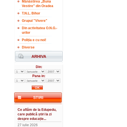
Mănăstirea ,,Buna
Vestire" din Oradea
T.N.L. Bihor
Grupul "Vivere"
Din activitatea O.N.G.-
urilor
Poliția e cu noi!
Diverse
ARHIVA
Din:
Pana in:
STIRI
Ce aflăm de la Edupedu,
care publică știri la zi
despre educație...
27 iulie 2026