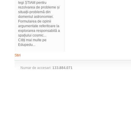
legi ȘTIAM pentru
rezolvarea de probleme și
situații-problemă din
domeniul astronomiei.
Formularea de opinii
argumentate referitoare la
explorarea responsabilă a
spațiului cosmic...
Citiți mai multe pe
Edupedu...
Stiri
Numar de accesari:
133.884.071