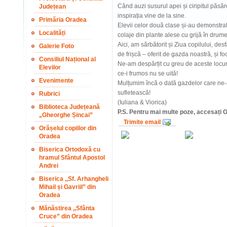
Când auzi susurul apei și ciripitul păsă
Județean
inspirația vine de la sine.
Primăria Oradea
Elevii celor două clase și-au demonstrat 
Localități
colaje din plante alese cu grijă în drumeț
Aici, am sărbătorit și Ziua copilului, de
Galerie Foto
de frișcă – oferit de gazda noastră, și fo
Consiliul Național al
Ne-am despărțit cu greu de aceste locur
Elevilor
ce-i frumos nu se uită!
Evenimente
Mulțumim încă o dată gazdelor care ne-a
sufletească!
Rubrici
(Iuliana & Viorica)
Biblioteca Județeană
P.S. Pentru mai multe poze, accesați Ga
„Gheorghe Șincai”
Trimite email
Orășelul copiilor din
Oradea
Biserica Ortodoxă cu
hramul Sfântul Apostol
Andrei
Biserica ,,Sf. Arhangheli
Mihail și Gavriil” din
Oradea
Mănăstirea ,,Sfânta
Cruce” din Oradea