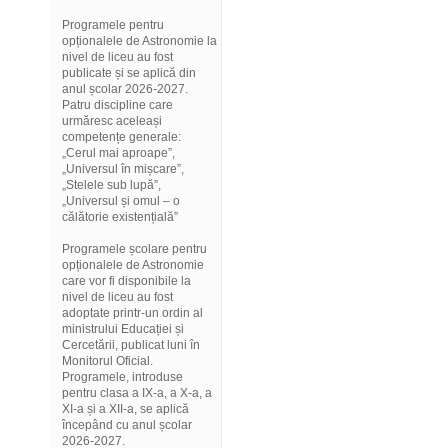
Programele pentru
opționalele de Astronomie la
nivel de liceu au fost
publicate și se aplică din
anul școlar 2026-2027.
Patru discipline care
urmăresc aceleași
competențe generale:
„Cerul mai aproape”,
„Universul în mișcare”,
„Stelele sub lupă”,
„Universul și omul – o
călătorie existențială”
Programele școlare pentru
opționalele de Astronomie
care vor fi disponibile la
nivel de liceu au fost
adoptate printr-un ordin al
ministrului Educației și
Cercetării, publicat luni în
Monitorul Oficial.
Programele, introduse
pentru clasa a IX-a, a X-a, a
XI-a și a XII-a, se aplică
începând cu anul școlar
2026-2027.