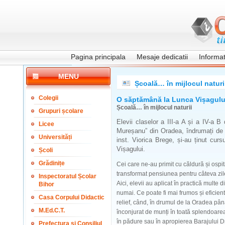
Pagina principala
Mesaje dedicatii
Informati
MENU
Școală… în mijlocul naturi
Colegii
O săptămână la Lunca Vișagulu
Școală… în mijlocul naturii
Grupuri școlare
Elevii claselor a III-a A și a IV-a B
Licee
Mureșanu” din Oradea, îndrumați de în
Universități
inst. Viorica Brege, și-au ținut cur
Vișagului.
Școli
Grădinițe
Cei care ne-au primit cu căldură și ospit
transformat pensiunea pentru câteva zil
Inspectoratul Școlar
Aici, elevii au aplicat în practică multe 
Bihor
numai. Ce poate fi mai frumos și eficien
Casa Corpului Didactic
relief, când, în drumul de la Oradea până
M.Ed.C.T.
înconjurat de munți în toată splendoarea
în pădure sau în apropierea Barajului Dr
Prefectura și Consiliul