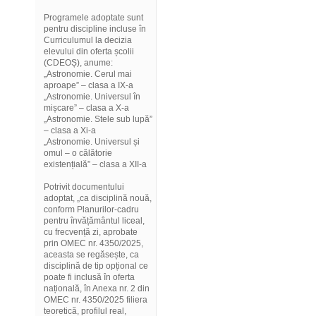
Programele adoptate sunt
pentru discipline incluse în
Curriculumul la decizia
elevului din oferta școlii
(CDEOȘ), anume:
„Astronomie. Cerul mai
aproape” – clasa a IX-a
„Astronomie. Universul în
mișcare” – clasa a X-a
„Astronomie. Stele sub lupă”
– clasa a Xi-a
„Astronomie. Universul și
omul – o călătorie
existențială” – clasa a XII-a
Potrivit documentului
adoptat, „ca disciplină nouă,
conform Planurilor-cadru
pentru învățământul liceal,
cu frecvență zi, aprobate
prin OMEC nr. 4350/2025,
aceasta se regăsește, ca
disciplină de tip opțional ce
poate fi inclusă în oferta
națională, în Anexa nr. 2 din
OMEC nr. 4350/2025 filiera
teoretică, profilul real,