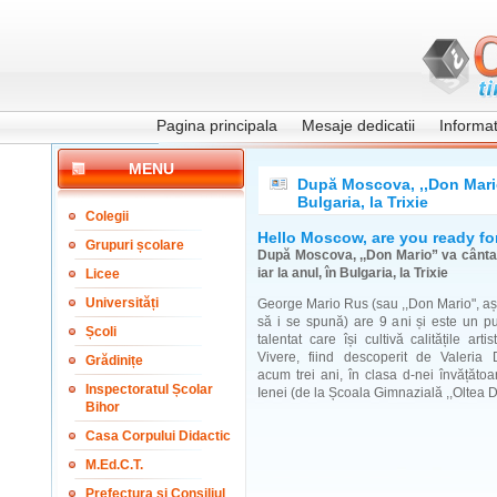
Pagina principala
Mesaje dedicatii
Informati
MENU
După Moscova, ,,Don Mario”
Bulgaria, la Trixie
Colegii
Hello Moscow, are you ready fo
Grupuri școlare
După Moscova, ,,Don Mario” va cânta 
iar la anul, în Bulgaria, la Trixie
Licee
Universități
George Mario Rus (sau ,,Don Mario", aș
să i se spună) are 9 ani și este un p
Școli
talentat care își cultivă calitățile arti
Vivere, fiind descoperit de Valeria 
Grădinițe
acum trei ani, în clasa d-nei învățătoa
Inspectoratul Școlar
Ienei (de la Școala Gimnazială ,,Oltea
Bihor
Casa Corpului Didactic
M.Ed.C.T.
Prefectura și Consiliul