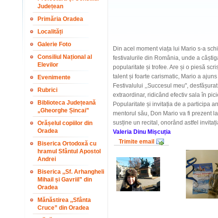
Județean
Primăria Oradea
Localități
Galerie Foto
Din acel moment viața lui Mario s-a schi
Consiliul Național al
festivalurile din România, unde a câștiga
Elevilor
popularitate și trofee. Are și o piesă scr
talent și foarte carismatic, Mario a ajun
Evenimente
Festivalului ,,Succesul meu", desfășurat
Rubrici
extraordinar, ridicând efectiv sala în pic
Biblioteca Județeană
Popularitate și invitația de a participa an
„Gheorghe Șincai”
mentorul său, Don Mario va fi prezent l
susține un recital, onorând astfel invitaț
Orășelul copiilor din
Oradea
Valeria Dinu Mișcuția
Trimite email
Biserica Ortodoxă cu
hramul Sfântul Apostol
Andrei
Biserica ,,Sf. Arhangheli
Mihail și Gavriil” din
Oradea
Mănăstirea ,,Sfânta
Cruce” din Oradea