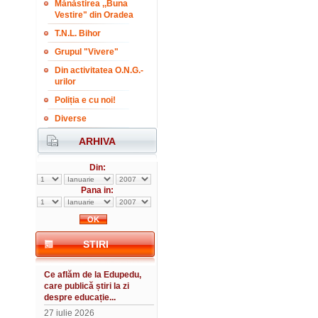
Mănăstirea ,,Buna
Vestire" din Oradea
T.N.L. Bihor
Grupul "Vivere"
Din activitatea O.N.G.-
urilor
Poliția e cu noi!
Diverse
ARHIVA
Din:
Pana in:
STIRI
Ce aflăm de la Edupedu,
care publică știri la zi
despre educație...
27 iulie 2026