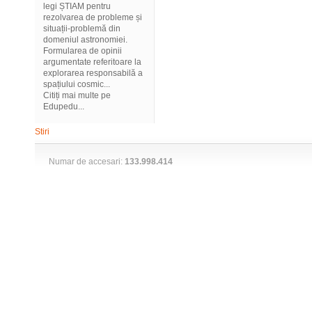
legi ȘTIAM pentru
rezolvarea de probleme și
situații-problemă din
domeniul astronomiei.
Formularea de opinii
argumentate referitoare la
explorarea responsabilă a
spațiului cosmic...
Citiți mai multe pe
Edupedu...
Stiri
Numar de accesari:
133.998.414