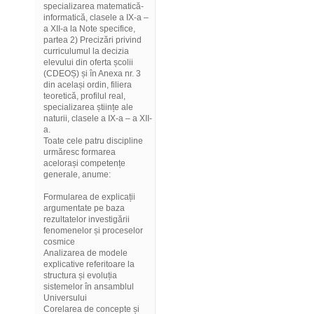
specializarea matematică-
informatică, clasele a IX-a –
a XII-a la Note specifice,
partea 2) Precizări privind
curriculumul la decizia
elevului din oferta școlii
(CDEOȘ) și în Anexa nr. 3
din același ordin, filiera
teoretică, profilul real,
specializarea științe ale
naturii, clasele a IX-a – a XII-
a.
Toate cele patru discipline
urmăresc formarea
acelorași competențe
generale, anume:
Formularea de explicații
argumentate pe baza
rezultatelor investigării
fenomenelor și proceselor
cosmice
Analizarea de modele
explicative referitoare la
structura și evoluția
sistemelor în ansamblul
Universului
Corelarea de concepte și