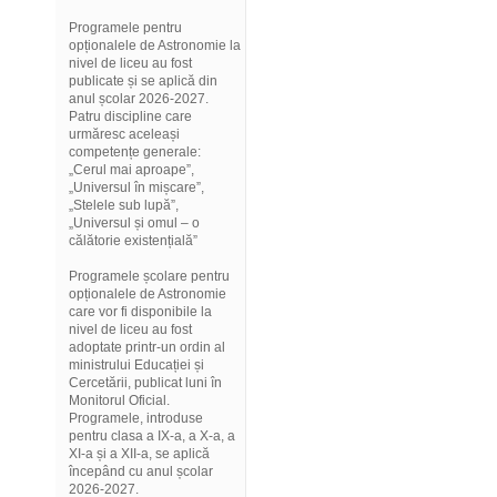
Programele pentru
opționalele de Astronomie la
nivel de liceu au fost
publicate și se aplică din
anul școlar 2026-2027.
Patru discipline care
urmăresc aceleași
competențe generale:
„Cerul mai aproape”,
„Universul în mișcare”,
„Stelele sub lupă”,
„Universul și omul – o
călătorie existențială”
Programele școlare pentru
opționalele de Astronomie
care vor fi disponibile la
nivel de liceu au fost
adoptate printr-un ordin al
ministrului Educației și
Cercetării, publicat luni în
Monitorul Oficial.
Programele, introduse
pentru clasa a IX-a, a X-a, a
XI-a și a XII-a, se aplică
începând cu anul școlar
2026-2027.