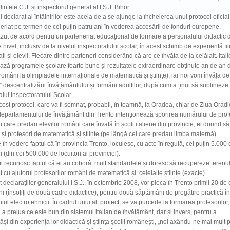
intele C.J. și inspectorul general al I.S.J. Bihor.
 declarat al întâlnirilor este acela de a se ajunge la încheierea unui protocol oficia
eriat pe termen de cel puțin patru ani în vederea accesării de fonduri europene.
zut de acord pentru un parteneriat educațional de formare a personalului didactic 
e nivel, inclusiv de la nivelul inspectoratului școlar, în acest schimb de experiență fi
ați și elevii. Fiecare dintre parteneri considerând că are ce învăța de la celălalt. Itali
ază programele școlare foarte bune și rezultatele extraordinare obținute an de an 
 români la olimpiadele internaționale de matematică și științe), iar noi vom învăța de 
a” descentralizării învățământului și formării adulților, după cum a ținut să sublinieze
lul Inspectoratului Școlar.
cest protocol, care va fi semnat, probabil, în toamnă, la Oradea, chiar de Ziua Oradi
departamentului de învățământ din Trento intenționează sporirea numărului de prof
 care predau elevilor români care învață în școli italiene din provincie, el dorind să
și profesori de matematică și științe (pe lângă cei care predau limba maternă).
 în vedere faptul că în provincia Trento, locuiesc, cu acte în regulă, cel puțin 5.000
 (din cei 500.000 de locuitori ai provinciei).
nii recunosc faptul că ei au coborât mult standardele și doresc să recupereze terenu
t cu ajutorul profesorilor români de matematică și celelalte științe (exacte).
it declarațiilor generalului I.S.J., în octombrie 2008, vor pleca în Trento primii 20 de 
i (însoțiți de două cadre didactice), pentru două săptămâni de pregătire practică în
ul electrotehnicii. În cadrul unui alt proiect, se va purcede la formarea profesorilor,
 a prelua ce este bun din sistemul italian de învățământ, dar și invers, pentru a
ăși din experiența lor didactică și știința școlii românești, „noi axându-ne mai mult 