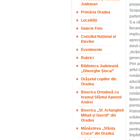
Județean
președ
Scopul
Primăria Oradea
parten
Localități
S-a că
fiecar
Galerie Foto
implic
Consiliul Național al
apreci
Elevilor
elevii
Evenimente
„lecți
Rubrici
genera
Prin a
Biblioteca Județeană
șeful 
„Gheorghe Șincai”
români
Orășelul copiilor din
aducă 
Oradea
Se are
Biserica Ortodoxă cu
români
hramul Sfântul Apostol
Italie
Andrei
pierdu
Biserica ,,Sf. Arhangheli
Potriv
Mihail și Gavriil” din
orăden
Oradea
domeni
Mănăstirea ,,Sfânta
pentru
Cruce” din Oradea
împărt