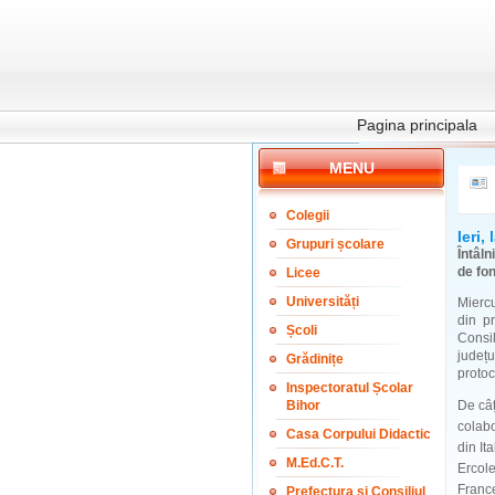
Pagina principala
MENU
Colegii
Ieri,
Grupuri școlare
Întâl
de fo
Licee
Universități
Miercu
din pr
Școli
Consil
județ
Grădinițe
protoc
Inspectoratul Școlar
Bihor
De câț
colabo
Casa Corpului Didactic
din It
M.Ed.C.T.
Ercole
France
Prefectura și Consiliul