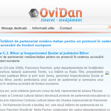
Mesaje dedicatii
Informatii utile
Contact
Întâlniri de parteneriat româno-italian pentru un protocol în vede
accesării de fonduri europene
 la C.J. Bihor și Inspectoratul Școlar al județului Bihor
niri de parteneriat româno-italian pentru un protocol în vederea accesării
nduri europene
ri (23 iulie 2008), Francesco Pancheri, șeful departamentului de învățământ
ovincia italiană autonomă Trento, s-a întâlnit cu Radu Tîrle, președintele
iului județean Bihor și prof. Ioan Șereș, generalul Inspectoratului Școlar al
ului Bihor, pentru perfectarea unui acord de parteneriat și semnarea unui
ol în vederea accesării de fonduri europene.
iva ani, școli orădene (precum Liceul de Artă, reprezentat de Iuliana Păcurar,
rator al Centrului cultural italian) derulează proiecte de parteneriat educațional cu 
alia prin mijlocirea Centrului cultural italian din Oradea (reprezentat de Raimondo
). Tot Raimondo Ercole a facilitat, ieri, cele două întâlniri de parteneriat ale lui
sco Pancheri (însoțit de Nella Pacher, colaborator din cadrul departamentului) cu