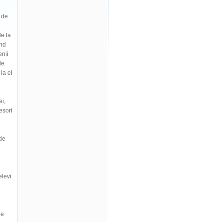
l de
de la
ind
enii
de
la ei
ei,
esori
 de
l
elevi
pe