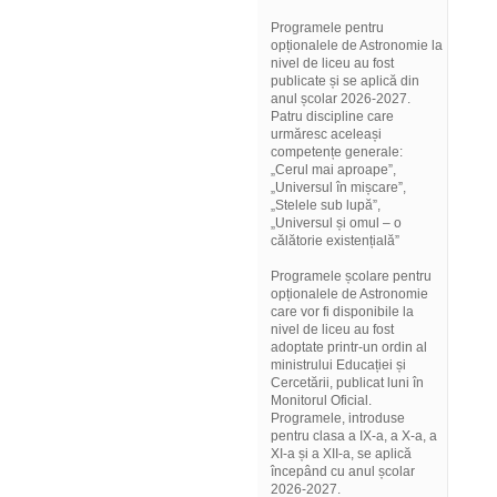
Programele pentru
opționalele de Astronomie la
nivel de liceu au fost
publicate și se aplică din
anul școlar 2026-2027.
Patru discipline care
urmăresc aceleași
competențe generale:
„Cerul mai aproape”,
„Universul în mișcare”,
„Stelele sub lupă”,
„Universul și omul – o
călătorie existențială”
Programele școlare pentru
opționalele de Astronomie
care vor fi disponibile la
nivel de liceu au fost
adoptate printr-un ordin al
ministrului Educației și
Cercetării, publicat luni în
Monitorul Oficial.
Programele, introduse
pentru clasa a IX-a, a X-a, a
XI-a și a XII-a, se aplică
începând cu anul școlar
2026-2027.