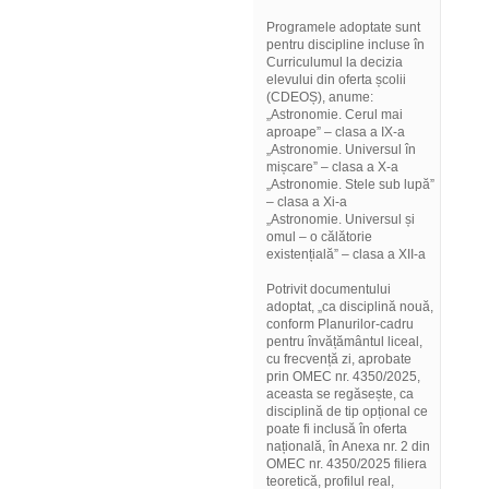
Programele adoptate sunt
pentru discipline incluse în
Curriculumul la decizia
elevului din oferta școlii
(CDEOȘ), anume:
„Astronomie. Cerul mai
aproape” – clasa a IX-a
„Astronomie. Universul în
mișcare” – clasa a X-a
„Astronomie. Stele sub lupă”
– clasa a Xi-a
„Astronomie. Universul și
omul – o călătorie
existențială” – clasa a XII-a
Potrivit documentului
adoptat, „ca disciplină nouă,
conform Planurilor-cadru
pentru învățământul liceal,
cu frecvență zi, aprobate
prin OMEC nr. 4350/2025,
aceasta se regăsește, ca
disciplină de tip opțional ce
poate fi inclusă în oferta
națională, în Anexa nr. 2 din
OMEC nr. 4350/2025 filiera
teoretică, profilul real,