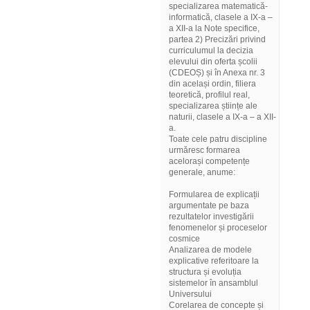
specializarea matematică-
informatică, clasele a IX-a –
a XII-a la Note specifice,
partea 2) Precizări privind
curriculumul la decizia
elevului din oferta școlii
(CDEOȘ) și în Anexa nr. 3
din același ordin, filiera
teoretică, profilul real,
specializarea științe ale
naturii, clasele a IX-a – a XII-
a.
Toate cele patru discipline
urmăresc formarea
acelorași competențe
generale, anume:
Formularea de explicații
argumentate pe baza
rezultatelor investigării
fenomenelor și proceselor
cosmice
Analizarea de modele
explicative referitoare la
structura și evoluția
sistemelor în ansamblul
Universului
Corelarea de concepte și