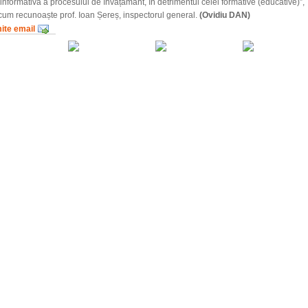
 informativă a procesului de învățământ, în detrimentul celei formative (educative)”,
um recunoaște prof. Ioan Șereș, inspectorul general.
(Ovidiu DAN)
mite email