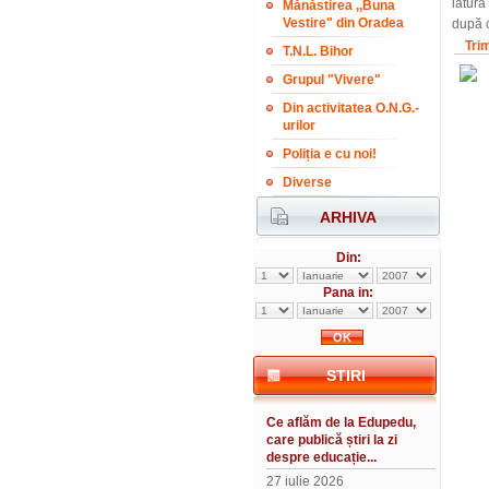
latura
Mănăstirea ,,Buna
Vestire" din Oradea
după c
Tri
T.N.L. Bihor
Grupul "Vivere"
Din activitatea O.N.G.-
urilor
Poliția e cu noi!
Diverse
ARHIVA
Din:
Pana in:
STIRI
Ce aflăm de la Edupedu,
care publică știri la zi
despre educație...
27 iulie 2026