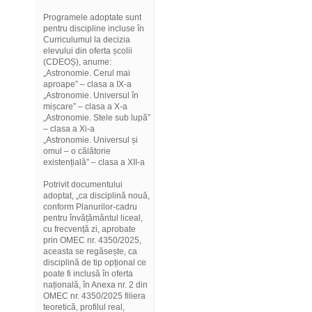
Programele adoptate sunt
pentru discipline incluse în
Curriculumul la decizia
elevului din oferta școlii
(CDEOȘ), anume:
„Astronomie. Cerul mai
aproape” – clasa a IX-a
„Astronomie. Universul în
mișcare” – clasa a X-a
„Astronomie. Stele sub lupă”
– clasa a Xi-a
„Astronomie. Universul și
omul – o călătorie
existențială” – clasa a XII-a
Potrivit documentului
adoptat, „ca disciplină nouă,
conform Planurilor-cadru
pentru învățământul liceal,
cu frecvență zi, aprobate
prin OMEC nr. 4350/2025,
aceasta se regăsește, ca
disciplină de tip opțional ce
poate fi inclusă în oferta
națională, în Anexa nr. 2 din
OMEC nr. 4350/2025 filiera
teoretică, profilul real,