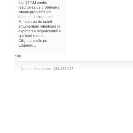
legi ȘTIAM pentru
rezolvarea de probleme și
situații-problemă din
domeniul astronomiei.
Formularea de opinii
argumentate referitoare la
explorarea responsabilă a
spațiului cosmic...
Citiți mai multe pe
Edupedu...
Stiri
Numar de accesari:
134.133.936