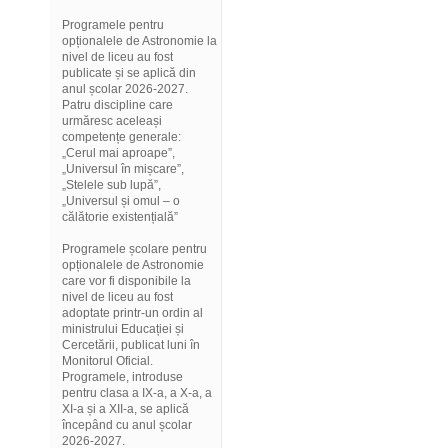
Programele pentru
opționalele de Astronomie la
nivel de liceu au fost
publicate și se aplică din
anul școlar 2026-2027.
Patru discipline care
urmăresc aceleași
competențe generale:
„Cerul mai aproape”,
„Universul în mișcare”,
„Stelele sub lupă”,
„Universul și omul – o
călătorie existențială”
Programele școlare pentru
opționalele de Astronomie
care vor fi disponibile la
nivel de liceu au fost
adoptate printr-un ordin al
ministrului Educației și
Cercetării, publicat luni în
Monitorul Oficial.
Programele, introduse
pentru clasa a IX-a, a X-a, a
XI-a și a XII-a, se aplică
începând cu anul școlar
2026-2027.