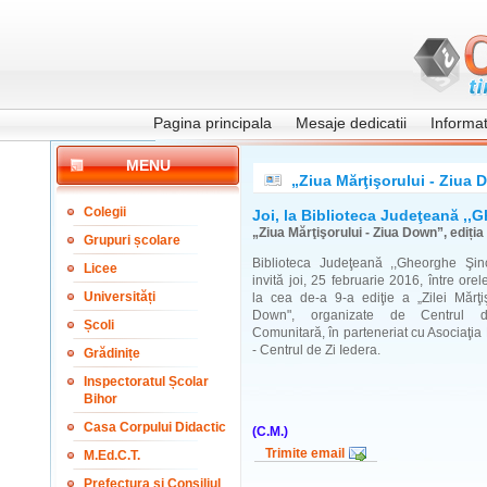
Pagina principala
Mesaje dedicatii
Informati
MENU
„Ziua Mărţişorului - Ziua D
Colegii
Joi, la Biblioteca Judeţeană ,,
„Ziua Mărţişorului - Ziua Down”, ediția 
Grupuri școlare
Biblioteca Judeţeană ,,Gheorghe Şin
Licee
invită joi, 25 februarie 2016, între ore
Universități
la cea de-a 9-a ediţie a „Zilei Mărţiş
Down", organizate de Centrul d
Școli
Comunitară, în parteneriat cu Asociaţ
- Centrul de Zi Iedera.
Grădinițe
Inspectoratul Școlar
Bihor
Casa Corpului Didactic
(C.M.)
Trimite email
M.Ed.C.T.
Prefectura și Consiliul