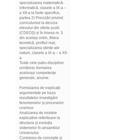
specializarea matematică-
informatică, clasele a IX-a –
a XII-a la Note specifice,
partea 2) Precizări privind
curriculumul la decizia
elevului din oferta școlii
(CDEOȘ) și în Anexa nr. 3
din același ordin, filiera
teoretică, profilul real,
specializarea științe ale
naturii, clasele a IX-a – a XII-
a.
Toate cele patru discipline
urmăresc formarea
acelorași competențe
generale, anume:
Formularea de explicații
argumentate pe baza
rezultatelor investigării
fenomenelor și proceselor
cosmice
Analizarea de modele
explicative referitoare la
structura și evoluția
sistemelor în ansamblul
Universului
Corelarea de concepte și