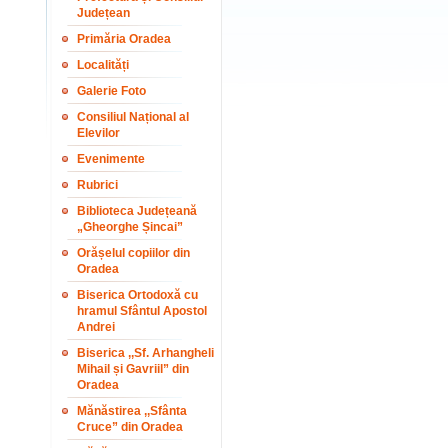
Județean
Primăria Oradea
Localități
Galerie Foto
Consiliul Național al
Elevilor
Evenimente
Rubrici
Biblioteca Județeană
„Gheorghe Șincai”
Orășelul copiilor din
Oradea
Biserica Ortodoxă cu
hramul Sfântul Apostol
Andrei
Biserica ,,Sf. Arhangheli
Mihail și Gavriil” din
Oradea
Mănăstirea ,,Sfânta
Cruce” din Oradea