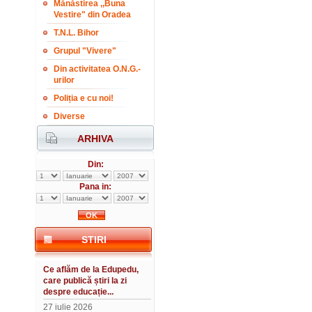
Mănăstirea ,,Buna
Vestire" din Oradea
T.N.L. Bihor
Grupul "Vivere"
Din activitatea O.N.G.-
urilor
Poliția e cu noi!
Diverse
ARHIVA
Din:
Pana in:
STIRI
Ce aflăm de la Edupedu,
care publică știri la zi
despre educație...
27 iulie 2026