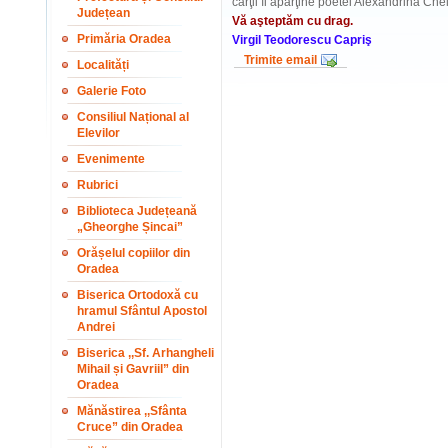
cărţii îi aparţine poetei Alexandrina Che
Județean
Vă aşteptăm cu drag.
Primăria Oradea
Virgil Teodorescu Capriş
Trimite email
Localități
Galerie Foto
Consiliul Național al
Elevilor
Evenimente
Rubrici
Biblioteca Județeană
„Gheorghe Șincai”
Orășelul copiilor din
Oradea
Biserica Ortodoxă cu
hramul Sfântul Apostol
Andrei
Biserica ,,Sf. Arhangheli
Mihail și Gavriil” din
Oradea
Mănăstirea ,,Sfânta
Cruce” din Oradea