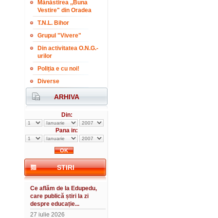
Mănăstirea ,,Buna
Vestire" din Oradea
T.N.L. Bihor
Grupul "Vivere"
Din activitatea O.N.G.-
urilor
Poliția e cu noi!
Diverse
ARHIVA
Din:
Pana in:
STIRI
Ce aflăm de la Edupedu,
care publică știri la zi
despre educație...
27 iulie 2026