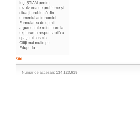
legi ȘTIAM pentru
rezolvarea de probleme și
situații-problemă din
domeniul astronomiei.
Formularea de opinii
argumentate referitoare la
explorarea responsabilă a
spațiului cosmic...
Citiți mai multe pe
Edupedu...
Stiri
Numar de accesari:
134.123.619