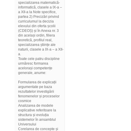
specializarea matematică-
informatică, clasele a IX-a –
a XII-a la Note specifice,
partea 2) Precizări privind
curriculumul la decizia
elevului din oferta școlii
(CDEOȘ) și în Anexa nr. 3
din același ordin, filiera
teoretică, profilul real,
specializarea științe ale
naturii, clasele a IX-a – a XII-
a.
Toate cele patru discipline
urmăresc formarea
acelorași competențe
generale, anume:
Formularea de explicații
argumentate pe baza
rezultatelor investigării
fenomenelor și proceselor
cosmice
Analizarea de modele
explicative referitoare la
structura și evoluția
sistemelor în ansamblul
Universului
Corelarea de concepte și