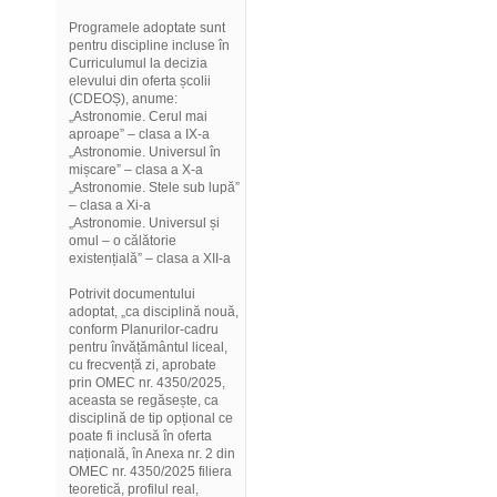
Programele adoptate sunt
pentru discipline incluse în
Curriculumul la decizia
elevului din oferta școlii
(CDEOȘ), anume:
„Astronomie. Cerul mai
aproape” – clasa a IX-a
„Astronomie. Universul în
mișcare” – clasa a X-a
„Astronomie. Stele sub lupă”
– clasa a Xi-a
„Astronomie. Universul și
omul – o călătorie
existențială” – clasa a XII-a
Potrivit documentului
adoptat, „ca disciplină nouă,
conform Planurilor-cadru
pentru învățământul liceal,
cu frecvență zi, aprobate
prin OMEC nr. 4350/2025,
aceasta se regăsește, ca
disciplină de tip opțional ce
poate fi inclusă în oferta
națională, în Anexa nr. 2 din
OMEC nr. 4350/2025 filiera
teoretică, profilul real,