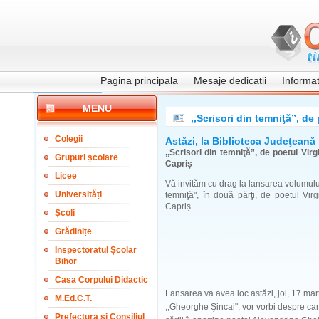
Pagina principala
Mesaje dedicatii
Informati
MENU
,,Scrisori din temniţă”, de
Colegii
Astăzi, la Biblioteca Judeţeană
,,Scrisori din temniţă”, de poetul Vir
Grupuri școlare
Capriș
Licee
Vă invităm cu drag la lansarea volumului
Universități
temniţă", în două părţi, de poetul Vir
Capriș.
Școli
Grădinițe
Inspectoratul Școlar
Bihor
Casa Corpului Didactic
Lansarea va avea loc astăzi, joi, 17 mar
M.Ed.C.T.
,,Gheorghe Şincai"; vor vorbi despre car
Prefectura și Consiliul