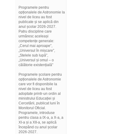
Programele pentru
opționalele de Astronomie la
nivel de liceu au fost
publicate și se aplică din
anul școlar 2026-2027.
Patru discipline care
urmăresc aceleași
competențe generale:
„Cerul mai aproape”,
„Universul în mișcare”,
„Stelele sub lupă”,
„Universul și omul – o
călătorie existențială”
Programele școlare pentru
opționalele de Astronomie
care vor fi disponibile la
nivel de liceu au fost
adoptate printr-un ordin al
ministrului Educației și
Cercetării, publicat luni în
Monitorul Oficial.
Programele, introduse
pentru clasa a IX-a, a X-a, a
XI-a și a XII-a, se aplică
începând cu anul școlar
2026-2027.