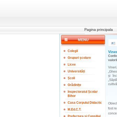
Pagina principala
MENU
Colegii
Viner
Confe
Grupuri școlare
valori
Licee
Viner
Universități
„Gheor
și în
Școli
„Săpt
cultiv
Grădinițe
Inspectoratul Școlar
Bihor
Casa Corpului Didactic
Obiect
fost r
M.Ed.C.T.
concep
Prefectura și Consiliul