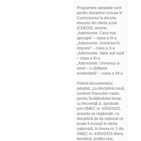
Programele adoptate sunt
pentru discipline incluse în
Curriculumul la decizia
elevului din oferta școlii
(CDEOȘ), anume:
„Astronomie. Cerul mai
aproape” – clasa a IX-a
„Astronomie. Universul în
mișcare” – clasa a X-a
„Astronomie. Stele sub lupă”
– clasa a Xi-a
„Astronomie. Universul și
omul – o călătorie
existențială” – clasa a XII-a
Potrivit documentului
adoptat, „ca disciplină nouă,
conform Planurilor-cadru
pentru învățământul liceal,
cu frecvență zi, aprobate
prin OMEC nr. 4350/2025,
aceasta se regăsește, ca
disciplină de tip opțional ce
poate fi inclusă în oferta
națională, în Anexa nr. 2 din
OMEC nr. 4350/2025 filiera
teoretică, profilul real,