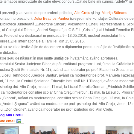
e tematice improvizate de către elevi; concurs „Cât de bine îmi cunosc rudele?" și
t prezenți și au vorbit despre proiect: psiholog
Alin Crețu
și ing.
Miorița Săteanu
onatorii proiectului),
Delia Beatrice Pantea
(președintele Fundației Culturale de pe
Biblioteca Județeană „Gheorghe Șincai"), Alexandrina Chelu, reprezentanți ai Școli
, ai Colegiului Tehnic ,,Andrei Șaguna", ai C.S.E.I. ,,Cristal" și ai Uniunii Femeilor B
. Proiectul s-a desfășurat în perioada 9 - 13.05.2016, nucleul proiectului fiind
orirea Zilei Internaționale a Familiei, din 15.05.2016.
al au avut loc festivitățile de decernare a diplomelor pentru unitățile de învățământ ș
e didactice.
tățile s-au desfășurat în mai multe unități de învățământ, având aprobarea
toratului Școlar Județean Bihor, după următorul program: Luni, 9 mai la Grădinița N
ructura Școlii Gimnaziale Nr. 11), având ca moderator pe prof. Ecaterina Grecu; marț
a Liceul Tehnologic „George Barițiu", având ca moderator pe prof. Manuela Fazecaș
ri, 11 mai, la Centrul Școlar de Educație Incluzivă Nr. 1 Tileagd, având ca moderat
psiholog drd. Alin Crețu; miecuri, 11 mai, la Liceul Teoretic German „Friedrich Schille
ca moderator pe consilier școlar Crina Crețu; miercuri, 11 mai, la Liceul cu Progra
v „Bihorul", având ca moderator pe consilier școlar Crina Crețu; joi, 12 mai, la Cole
 „Andrei Șaguna", având ca moderator pe prof. psiholog drd. Alin Crețu; vineri, 13 
eul „Don Orione", având ca moderator pe prof. psiholog drd. Alin Crețu.
log Alin Crețu
mite email