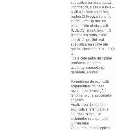
specializarea matematică-
informatică, clasele a IX-a –
a XII-a la Note specifice,
partea 2) Precizări privind
curriculumul la decizia
elevului din oferta școlii
(CDEOȘ) și în Anexa nr. 3
din același ordin, filiera
teoretică, profilul real,
specializarea științe ale
naturii, clasele a IX-a – a XII-
a.
Toate cele patru discipline
urmăresc formarea
acelorași competențe
generale, anume:
Formularea de explicații
argumentate pe baza
rezultatelor investigării
fenomenelor și proceselor
cosmice
Analizarea de modele
explicative referitoare la
structura și evoluția
sistemelor în ansamblul
Universului
Corelarea de concepte și