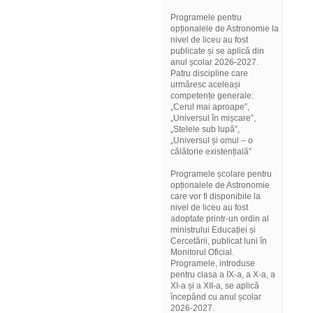
Programele pentru
opționalele de Astronomie la
nivel de liceu au fost
publicate și se aplică din
anul școlar 2026-2027.
Patru discipline care
urmăresc aceleași
competențe generale:
„Cerul mai aproape”,
„Universul în mișcare”,
„Stelele sub lupă”,
„Universul și omul – o
călătorie existențială”
Programele școlare pentru
opționalele de Astronomie
care vor fi disponibile la
nivel de liceu au fost
adoptate printr-un ordin al
ministrului Educației și
Cercetării, publicat luni în
Monitorul Oficial.
Programele, introduse
pentru clasa a IX-a, a X-a, a
XI-a și a XII-a, se aplică
începând cu anul școlar
2026-2027.