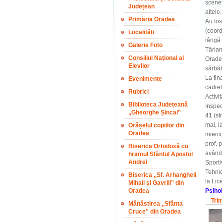
scenet
Județean
altele.
Primăria Oradea
Au fos
(coord
Localități
lângă 
Galerie Foto
Tărian
Consiliul Național al
Oradea
Elevilor
sărbăt
La fin
Evenimente
cadrel
Rubrici
Activi
Biblioteca Județeană
Inspec
„Gheorghe Șincai”
41 (st
mai, l
Orășelul copiilor din
Oradea
miercu
prof. 
Biserica Ortodoxă cu
având 
hramul Sfântul Apostol
Andrei
Sporti
Tehnic
Biserica ,,Sf. Arhangheli
la Lic
Mihail și Gavriil” din
Oradea
Psiho
Tri
Mănăstirea ,,Sfânta
Cruce” din Oradea