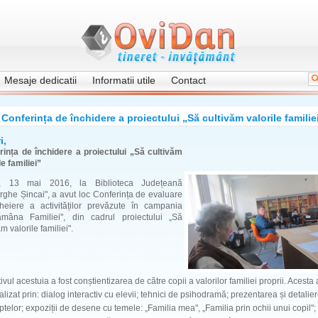
Mesaje dedicatii
Informatii utile
Contact
Conferința de închidere a proiectului „Să cultivăm valorile familie
i,
rința de închidere a proiectului „Să cultivăm
le familiei”
i, 13 mai 2016, la Biblioteca Județeană
ghe Șincai", a avut loc Conferința de evaluare
cheiere a activităților prevăzute în campania
ămâna Familiei", din cadrul proiectului „Să
ăm valorile familiei".
ivul acestuia a fost conștientizarea de către copii a valorilor familiei proprii. Acesta 
ealizat prin: dialog interactiv cu elevii; tehnici de psihodramă; prezentarea și detalie
telor; expoziții de desene cu temele: „Familia mea", „Familia prin ochii unui copil";