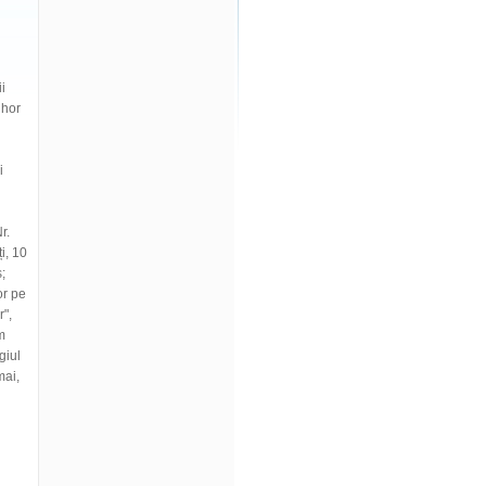
i
ihor
i
r.
i, 10
;
or pe
r",
m
giul
mai,