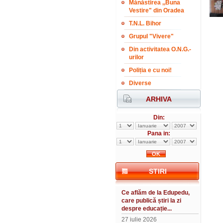
Mănăstirea ,,Buna
Vestire" din Oradea
T.N.L. Bihor
Grupul "Vivere"
Din activitatea O.N.G.-
urilor
Poliția e cu noi!
Diverse
ARHIVA
Din:
Pana in:
STIRI
Ce aflăm de la Edupedu,
care publică știri la zi
despre educație...
27 iulie 2026