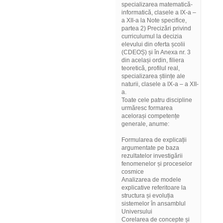
specializarea matematică-
informatică, clasele a IX-a –
a XII-a la Note specifice,
partea 2) Precizări privind
curriculumul la decizia
elevului din oferta școlii
(CDEOȘ) și în Anexa nr. 3
din același ordin, filiera
teoretică, profilul real,
specializarea științe ale
naturii, clasele a IX-a – a XII-
a.
Toate cele patru discipline
urmăresc formarea
acelorași competențe
generale, anume:
Formularea de explicații
argumentate pe baza
rezultatelor investigării
fenomenelor și proceselor
cosmice
Analizarea de modele
explicative referitoare la
structura și evoluția
sistemelor în ansamblul
Universului
Corelarea de concepte și