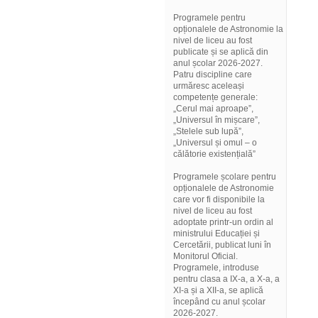
Programele pentru
opționalele de Astronomie la
nivel de liceu au fost
publicate și se aplică din
anul școlar 2026-2027.
Patru discipline care
urmăresc aceleași
competențe generale:
„Cerul mai aproape”,
„Universul în mișcare”,
„Stelele sub lupă”,
„Universul și omul – o
călătorie existențială”
Programele școlare pentru
opționalele de Astronomie
care vor fi disponibile la
nivel de liceu au fost
adoptate printr-un ordin al
ministrului Educației și
Cercetării, publicat luni în
Monitorul Oficial.
Programele, introduse
pentru clasa a IX-a, a X-a, a
XI-a și a XII-a, se aplică
începând cu anul școlar
2026-2027.