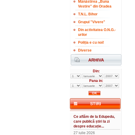
Mănăstirea ,,Buna
Vestire" din Oradea
T.N.L. Bihor
Grupul "Vivere"
Din activitatea O.N.G.-
urilor
Poliția e cu noi!
Diverse
ARHIVA
Din:
Pana in:
STIRI
Ce aflăm de la Edupedu,
care publică știri la zi
despre educație...
27 iulie 2026