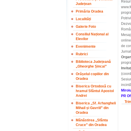
Resurs
Județean
www.fo
Primăria Oradea
progra
Potriv
Localități
Dezvol
Galerie Foto
Români
Consiliul Național al
Mesaje
Elevilor
online
de com
Evenimente
Jurnal
Rubrici
Organ
Biblioteca Județeană
progra
„Gheorghe Șincai”
Invita
(coor
Orășelul copiilor din
Oradea
Sesiun
incint
Biserica Ortodoxă cu
Miroi
hramul Sfântul Apostol
Andrei
PR Of
Tri
Biserica ,,Sf. Arhangheli
Mihail și Gavriil” din
Oradea
Mănăstirea ,,Sfânta
Cruce” din Oradea