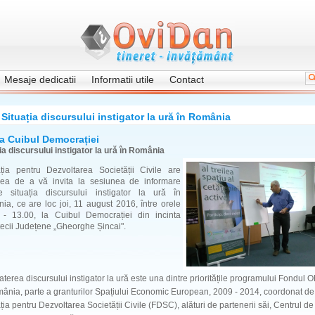
Mesaje dedicatii
Informatii utile
Contact
Situația discursului instigator la ură în România
la Cuibul Democrației
ia discursului instigator la ură în România
ția pentru Dezvoltarea Societății Civile are
rea de a vă invita la sesiunea de informare
e situația discursului instigator la ură în
a, ce are loc joi, 11 august 2016, între orele
 - 13.00, la Cuibul Democrației din incinta
tecii Județene „Gheorghe Șincai".
erea discursului instigator la ură este una dintre prioritățile programului Fondul 
ânia, parte a granturilor Spațiului Economic European, 2009 - 2014, coordonat de
ia pentru Dezvoltarea Societății Civile (FDSC), alături de partenerii săi, Centrul de