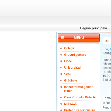
Pagina principala
MENU
Colegii
Joi, 
Situaț
Grupuri școlare
Funda
Licee
plăce
Universități
despr
Români
Școli
10.30
Biblio
Grădinițe
Inspectoratul Școlar
Bihor
Casa Corpului Didactic
Combat
în Rom
M.Ed.C.T.
Fundaț
Prefectura și Consiliul