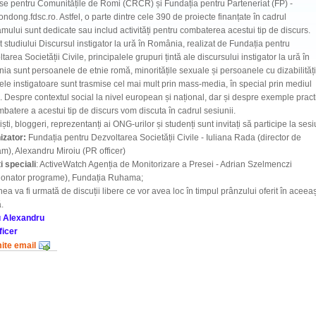
e pentru Comunitățile de Romi (CRCR) și Fundația pentru Parteneriat (FP) -
ndong.fdsc.ro. Astfel, o parte dintre cele 390 de proiecte finanțate în cadrul
mului sunt dedicate sau includ activități pentru combaterea acestui tip de discurs.
it studiului Discursul instigator la ură în România, realizat de Fundația pentru
tarea Societății Civile, principalele grupuri țintă ale discursului instigator la ură în
a sunt persoanele de etnie romă, minoritățile sexuale și persoanele cu dizabilități
le instigatoare sunt trasmise cel mai mult prin mass-media, în special prin mediul
. Despre contextul social la nivel european și național, dar și despre exemple pract
batere a acestui tip de discurs vom discuta în cadrul sesiunii.
iști, bloggeri, reprezentanți ai ONG-urilor și studenți sunt invitați să participe la ses
izator:
Fundația pentru Dezvoltarea Societății Civile - Iuliana Rada (director de
m), Alexandru Miroiu (PR officer)
ți speciali
: ActiveWatch Agenția de Monitorizare a Presei - Adrian Szelmenczi
donator programe), Fundația Ruhama;
ea va fi urmată de discuții libere ce vor avea loc în timpul prânzului oferit în aceeaș
ă.
u Alexandru
ficer
mite email