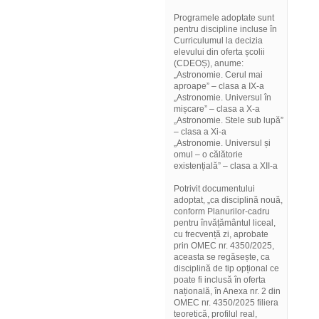
Programele adoptate sunt
pentru discipline incluse în
Curriculumul la decizia
elevului din oferta școlii
(CDEOȘ), anume:
„Astronomie. Cerul mai
aproape” – clasa a IX-a
„Astronomie. Universul în
mișcare” – clasa a X-a
„Astronomie. Stele sub lupă”
– clasa a Xi-a
„Astronomie. Universul și
omul – o călătorie
existențială” – clasa a XII-a
Potrivit documentului
adoptat, „ca disciplină nouă,
conform Planurilor-cadru
pentru învățământul liceal,
cu frecvență zi, aprobate
prin OMEC nr. 4350/2025,
aceasta se regăsește, ca
disciplină de tip opțional ce
poate fi inclusă în oferta
națională, în Anexa nr. 2 din
OMEC nr. 4350/2025 filiera
teoretică, profilul real,