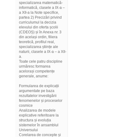
specializarea matematică-
informatică, clasele a IX-a –
a XII-a la Note specifice,
partea 2) Precizări privind
curriculumul la decizia
elevului din oferta școlii
(CDEOȘ) și în Anexa nr. 3
din același ordin, filiera
teoretică, profilul real,
specializarea științe ale
naturii, clasele a IX-a – a XII-
a.
Toate cele patru discipline
urmăresc formarea
acelorași competențe
generale, anume:
Formularea de explicații
argumentate pe baza
rezultatelor investigării
fenomenelor și proceselor
cosmice
Analizarea de modele
explicative referitoare la
structura și evoluția
sistemelor în ansamblul
Universului
Corelarea de concepte și