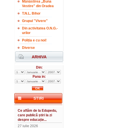
Mănăstirea ,,Buna
Vestire" din Oradea
T.N.L. Bihor
Grupul "Vivere"
Din activitatea O.N.G.-
urilor
Poliția e cu noi!
Diverse
ARHIVA
Din:
Pana in:
STIRI
Ce aflăm de la Edupedu,
care publică știri la zi
despre educație...
27 iulie 2026