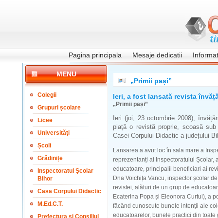
Pagina principala
Mesaje dedicatii
Informati
MENU
„Primii pași”
Colegii
Ieri, a fost lansată revista înv
„Primii pași”
Grupuri școlare
Ieri (joi, 23 octombrie 2008), învăț
Licee
piață o revistă proprie, scoasă sub
Universități
Casei Corpului Didactic a județului Bih
Școli
Lansarea a avut loc în sala mare a Inspe
Grădinițe
reprezentanți ai Inspectoratului Școlar, 
educatoare, principalii beneficiari ai revi
Inspectoratul Școlar
Dna Voichița Vancu, inspector școlar de 
Bihor
revistei, alături de un grup de educatoa
Casa Corpului Didactic
Ecaterina Popa și Eleonora Curtui), a po
M.Ed.C.T.
făcând cunoscute bunele intenții ale col
educatoarelor, bunele practici din toate g
Prefectura și Consiliul