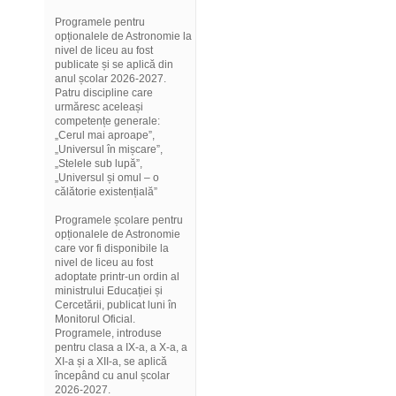
Programele pentru
opționalele de Astronomie la
nivel de liceu au fost
publicate și se aplică din
anul școlar 2026-2027.
Patru discipline care
urmăresc aceleași
competențe generale:
„Cerul mai aproape”,
„Universul în mișcare”,
„Stelele sub lupă”,
„Universul și omul – o
călătorie existențială”
Programele școlare pentru
opționalele de Astronomie
care vor fi disponibile la
nivel de liceu au fost
adoptate printr-un ordin al
ministrului Educației și
Cercetării, publicat luni în
Monitorul Oficial.
Programele, introduse
pentru clasa a IX-a, a X-a, a
XI-a și a XII-a, se aplică
începând cu anul școlar
2026-2027.