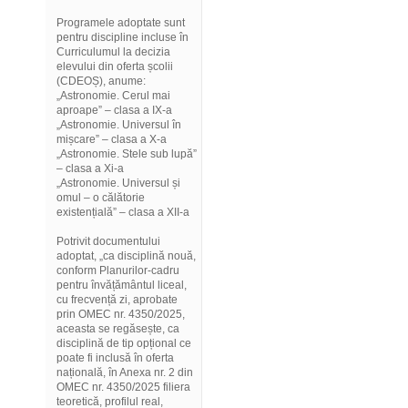
Programele adoptate sunt
pentru discipline incluse în
Curriculumul la decizia
elevului din oferta școlii
(CDEOȘ), anume:
„Astronomie. Cerul mai
aproape” – clasa a IX-a
„Astronomie. Universul în
mișcare” – clasa a X-a
„Astronomie. Stele sub lupă”
– clasa a Xi-a
„Astronomie. Universul și
omul – o călătorie
existențială” – clasa a XII-a
Potrivit documentului
adoptat, „ca disciplină nouă,
conform Planurilor-cadru
pentru învățământul liceal,
cu frecvență zi, aprobate
prin OMEC nr. 4350/2025,
aceasta se regăsește, ca
disciplină de tip opțional ce
poate fi inclusă în oferta
națională, în Anexa nr. 2 din
OMEC nr. 4350/2025 filiera
teoretică, profilul real,