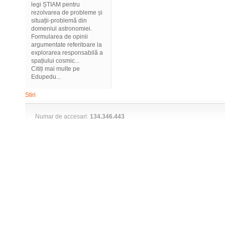
legi ȘTIAM pentru
rezolvarea de probleme și
situații-problemă din
domeniul astronomiei.
Formularea de opinii
argumentate referitoare la
explorarea responsabilă a
spațiului cosmic...
Citiți mai multe pe
Edupedu...
Stiri
Numar de accesari:
134.346.443