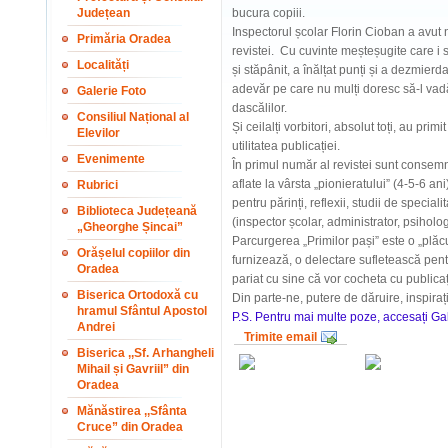
Județean
bucura copiii.
Inspectorul școlar Florin Cioban a avut
Primăria Oradea
revistei. Cu cuvinte meșteșugite care i s
Localități
și stăpânit, a înălțat punți și a dezmier
adevăr pe care nu mulți doresc să-l vad
Galerie Foto
dascălilor.
Consiliul Național al
Și ceilalți vorbitori, absolut toți, au primi
Elevilor
utilitatea publicației.
Evenimente
În primul număr al revistei sunt consemnat
aflate la vârsta „pionieratului” (4-5-6 an
Rubrici
pentru părinți, reflexii, studii de specia
Biblioteca Județeană
(inspector școlar, administrator, psiholog)
„Gheorghe Șincai”
Parcurgerea „Primilor pași” este o „plăcu
Orășelul copiilor din
furnizează, o delectare sufletească pentr
Oradea
pariat cu sine că vor cocheta cu publicaț
Biserica Ortodoxă cu
Din parte-ne, putere de dăruire, inspira
hramul Sfântul Apostol
P.S. Pentru mai multe poze, accesați Galer
Andrei
Trimite email
Biserica ,,Sf. Arhangheli
Mihail și Gavriil” din
Oradea
Mănăstirea ,,Sfânta
Cruce” din Oradea