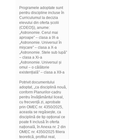
Programele adoptate sunt
pentru discipline incluse în
Curriculumul la decizia
elevului din oferta școlii
(CDEOȘ), anume:
„Astronomie. Cerul mai
aproape” – clasa a IX-a
„Astronomie. Universul în
mișcare” – clasa a X-a
„Astronomie. Stele sub lupă”
– clasa a Xi-a
„Astronomie. Universul și
omul – o călătorie
existențială” – clasa a XII-a
Potrivit documentului
adoptat, „ca disciplină nouă,
conform Planurilor-cadru
pentru învățământul liceal,
cu frecvență zi, aprobate
prin OMEC nr. 4350/2025,
aceasta se regăsește, ca
disciplină de tip opțional ce
poate fi inclusă în oferta
națională, în Anexa nr. 2 din
OMEC nr. 4350/2025 filiera
teoretică, profilul real,