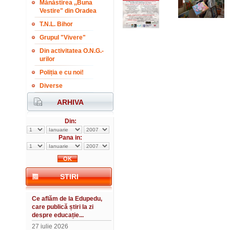
Mănăstirea ,,Buna
Vestire" din Oradea
T.N.L. Bihor
Grupul "Vivere"
Din activitatea O.N.G.-
urilor
Poliția e cu noi!
Diverse
ARHIVA
Din:
Pana in:
STIRI
Ce aflăm de la Edupedu,
care publică știri la zi
despre educație...
27 iulie 2026