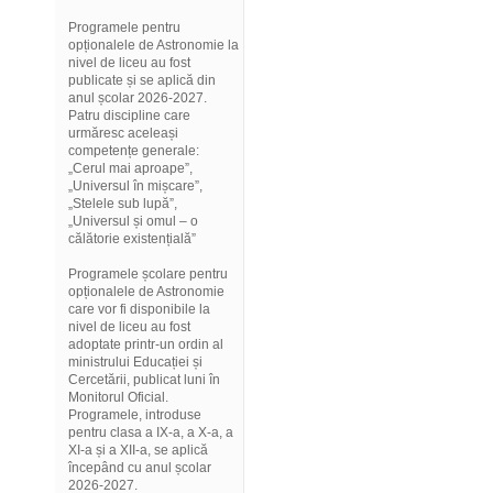
Programele pentru
opționalele de Astronomie la
nivel de liceu au fost
publicate și se aplică din
anul școlar 2026-2027.
Patru discipline care
urmăresc aceleași
competențe generale:
„Cerul mai aproape”,
„Universul în mișcare”,
„Stelele sub lupă”,
„Universul și omul – o
călătorie existențială”
Programele școlare pentru
opționalele de Astronomie
care vor fi disponibile la
nivel de liceu au fost
adoptate printr-un ordin al
ministrului Educației și
Cercetării, publicat luni în
Monitorul Oficial.
Programele, introduse
pentru clasa a IX-a, a X-a, a
XI-a și a XII-a, se aplică
începând cu anul școlar
2026-2027.