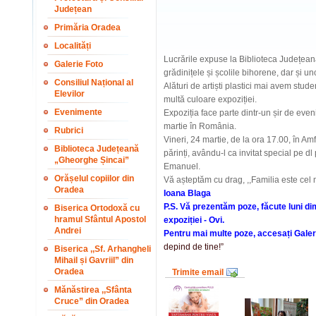
Județean
Primăria Oradea
Localități
Lucrările expuse la Biblioteca Județeană
Galerie Foto
grădinițele și școlile bihorene, dar și unor
Consiliul Național al
Alături de artiști plastici mai avem stude
Elevilor
multă culoare expoziției.
Evenimente
Expoziția face parte dintr-un șir de eve
martie în România.
Rubrici
Vineri, 24 martie, de la ora 17.00, în Am
Biblioteca Județeană
părinți, avându-l ca invitat special pe dl
„Gheorghe Șincai”
Emanuel.
Orășelul copiilor din
Vă așteptăm cu drag, ,,Familia este cel m
Oradea
Ioana Blaga
P.S. Vă prezentăm poze, făcute luni d
Biserica Ortodoxă cu
hramul Sfântul Apostol
expoziției - Ovi.
Andrei
Pentru mai multe poze, accesați Galer
depind de tine!”
Biserica ,,Sf. Arhangheli
Mihail și Gavriil” din
Oradea
Trimite email
Mănăstirea ,,Sfânta
Cruce” din Oradea