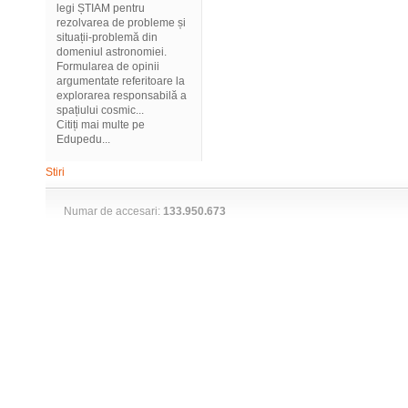
legi ȘTIAM pentru
rezolvarea de probleme și
situații-problemă din
domeniul astronomiei.
Formularea de opinii
argumentate referitoare la
explorarea responsabilă a
spațiului cosmic...
Citiți mai multe pe
Edupedu...
Stiri
Numar de accesari:
133.950.673