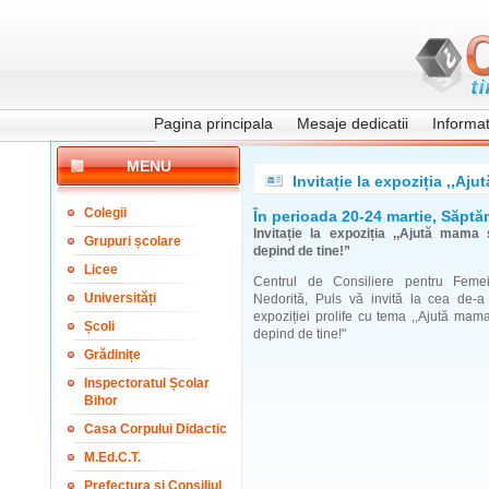
Pagina principala
Mesaje dedicatii
Informati
MENU
Invitație la expoziția ,,Aj
Colegii
În perioada 20-24 martie, Săptă
Invitație la expoziția ,,Ajută mama ș
Grupuri școlare
depind de tine!”
Licee
Centrul de Consiliere pentru Feme
Universități
Nedorită, Puls vă invită la cea de-a 
expoziției prolife cu tema ,,Ajută mama 
Școli
depind de tine!"
Grădinițe
Inspectoratul Școlar
Bihor
Casa Corpului Didactic
M.Ed.C.T.
Prefectura și Consiliul