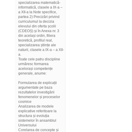
specializarea matematică-
informatică, clasele a IX-a –
a XII-a la Note specifice,
partea 2) Precizări privind
curriculumul la decizia
elevului din oferta școlii
(CDEOȘ) și în Anexa nr. 3
din același ordin, filiera
teoretică, profilul real,
specializarea științe ale
naturii, clasele a IX-a – a XII-
a.
Toate cele patru discipline
urmăresc formarea
acelorași competențe
generale, anume:
Formularea de explicații
argumentate pe baza
rezultatelor investigării
fenomenelor și proceselor
cosmice
Analizarea de modele
explicative referitoare la
structura și evoluția
sistemelor în ansamblul
Universului
Corelarea de concepte și