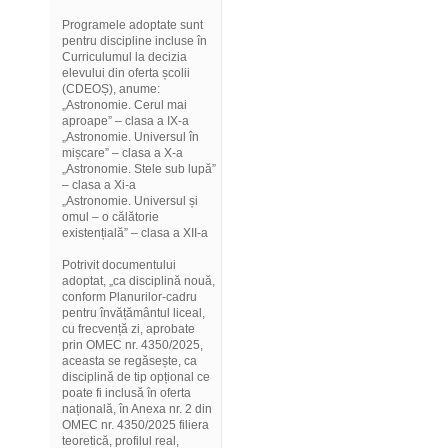
Programele adoptate sunt
pentru discipline incluse în
Curriculumul la decizia
elevului din oferta școlii
(CDEOȘ), anume:
„Astronomie. Cerul mai
aproape” – clasa a IX-a
„Astronomie. Universul în
mișcare” – clasa a X-a
„Astronomie. Stele sub lupă”
– clasa a Xi-a
„Astronomie. Universul și
omul – o călătorie
existențială” – clasa a XII-a
Potrivit documentului
adoptat, „ca disciplină nouă,
conform Planurilor-cadru
pentru învățământul liceal,
cu frecvență zi, aprobate
prin OMEC nr. 4350/2025,
aceasta se regăsește, ca
disciplină de tip opțional ce
poate fi inclusă în oferta
națională, în Anexa nr. 2 din
OMEC nr. 4350/2025 filiera
teoretică, profilul real,