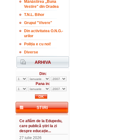
Mănăstirea ,,Buna
Vestire" din Oradea
T.N.L. Bihor
Grupul "Vivere"
Din activitatea O.N.G.-
urilor
Poliția e cu noi!
Diverse
ARHIVA
Din:
Pana in:
STIRI
Ce aflăm de la Edupedu,
care publică știri la zi
despre educație...
27 iulie 2026