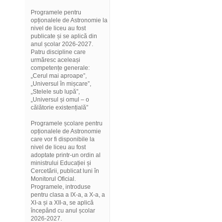
Programele pentru
opționalele de Astronomie la
nivel de liceu au fost
publicate și se aplică din
anul școlar 2026-2027.
Patru discipline care
urmăresc aceleași
competențe generale:
„Cerul mai aproape”,
„Universul în mișcare”,
„Stelele sub lupă”,
„Universul și omul – o
călătorie existențială”
Programele școlare pentru
opționalele de Astronomie
care vor fi disponibile la
nivel de liceu au fost
adoptate printr-un ordin al
ministrului Educației și
Cercetării, publicat luni în
Monitorul Oficial.
Programele, introduse
pentru clasa a IX-a, a X-a, a
XI-a și a XII-a, se aplică
începând cu anul școlar
2026-2027.