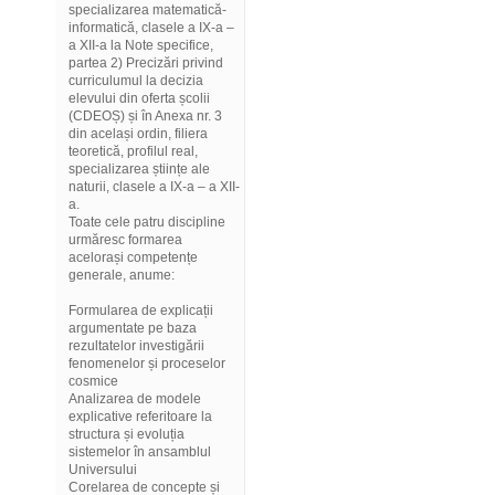
specializarea matematică-
informatică, clasele a IX-a –
a XII-a la Note specifice,
partea 2) Precizări privind
curriculumul la decizia
elevului din oferta școlii
(CDEOȘ) și în Anexa nr. 3
din același ordin, filiera
teoretică, profilul real,
specializarea științe ale
naturii, clasele a IX-a – a XII-
a.
Toate cele patru discipline
urmăresc formarea
acelorași competențe
generale, anume:
Formularea de explicații
argumentate pe baza
rezultatelor investigării
fenomenelor și proceselor
cosmice
Analizarea de modele
explicative referitoare la
structura și evoluția
sistemelor în ansamblul
Universului
Corelarea de concepte și