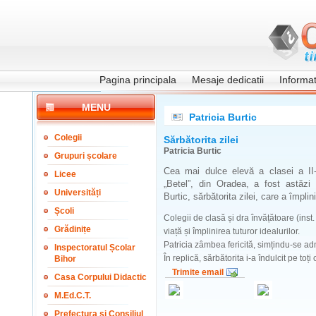
Pagina principala
Mesaje dedicatii
Informati
MENU
Patricia Burtic
Colegii
Sărbătorita zilei
Patricia Burtic
Grupuri școlare
Cea mai dulce elevă a clasei a II-
Licee
„Betel”, din Oradea, a fost astăzi 
Universități
Burtic, sărbătorita zilei, care a împlini
Școli
Colegii de clasă și dra învățătoare (ins
Grădinițe
viață și împlinirea tuturor idealurilor.
Patricia zâmbea fericită, simțindu-se admi
Inspectoratul Școlar
În replică, sărbătorita i-a îndulcit pe toți
Bihor
Trimite email
Casa Corpului Didactic
M.Ed.C.T.
Prefectura și Consiliul