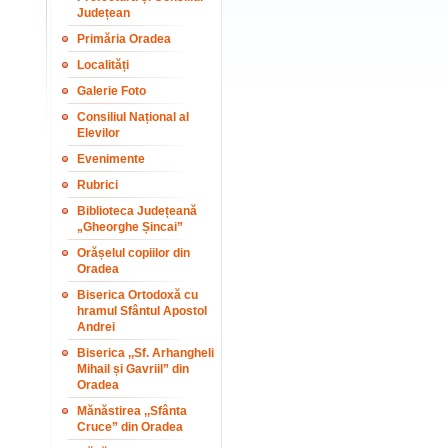
Județean
Primăria Oradea
Localități
Galerie Foto
Consiliul Național al
Elevilor
Evenimente
Rubrici
Biblioteca Județeană
„Gheorghe Șincai”
Orășelul copiilor din
Oradea
Biserica Ortodoxă cu
hramul Sfântul Apostol
Andrei
Biserica ,,Sf. Arhangheli
Mihail și Gavriil” din
Oradea
Mănăstirea ,,Sfânta
Cruce” din Oradea