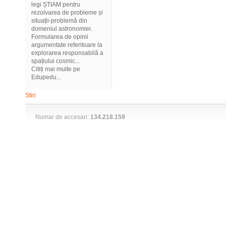
legi ȘTIAM pentru
rezolvarea de probleme și
situații-problemă din
domeniul astronomiei.
Formularea de opinii
argumentate referitoare la
explorarea responsabilă a
spațiului cosmic...
Citiți mai multe pe
Edupedu...
Stiri
Numar de accesari:
134.218.159