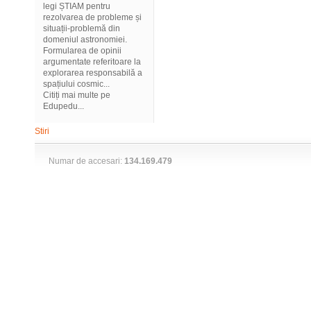
legi ȘTIAM pentru
rezolvarea de probleme și
situații-problemă din
domeniul astronomiei.
Formularea de opinii
argumentate referitoare la
explorarea responsabilă a
spațiului cosmic...
Citiți mai multe pe
Edupedu...
Stiri
Numar de accesari:
134.169.479