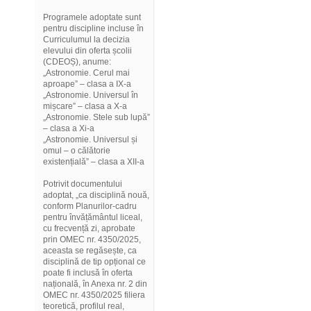
Programele adoptate sunt
pentru discipline incluse în
Curriculumul la decizia
elevului din oferta școlii
(CDEOȘ), anume:
„Astronomie. Cerul mai
aproape” – clasa a IX-a
„Astronomie. Universul în
mișcare” – clasa a X-a
„Astronomie. Stele sub lupă”
– clasa a Xi-a
„Astronomie. Universul și
omul – o călătorie
existențială” – clasa a XII-a
Potrivit documentului
adoptat, „ca disciplină nouă,
conform Planurilor-cadru
pentru învățământul liceal,
cu frecvență zi, aprobate
prin OMEC nr. 4350/2025,
aceasta se regăsește, ca
disciplină de tip opțional ce
poate fi inclusă în oferta
națională, în Anexa nr. 2 din
OMEC nr. 4350/2025 filiera
teoretică, profilul real,