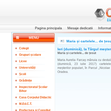
Pagina principala
Mesaje dedicatii
Informati
MENU
Maria și cartelele... de țes
Colegii
Ieri (duminică), la Târgul meșter
Maria și cartelele... de țesut
Grupuri școlare
Maria Aurelia Farcaș mânuia cu destulă
Licee
(duminică, 23 iulie 2017) cartelele
Universități
meșterilor populari, în Parcul ,,Nicolae
Oradea.
Școli
Grădinițe
Inspectoratul Școlar
Bihor
Casa Corpului Didactic
M.Ed.C.T.
Prefectura și Consiliul