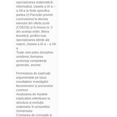
specializarea matematică-
informatică, clasele a IX-a –
a XII-a la Note specifice,
partea 2) Precizări privind
curriculumul la decizia
elevului din oferta școlii
(CDEOȘ) și în Anexa nr. 3
din același ordin, filiera
teoretică, profilul real,
specializarea științe ale
naturii, clasele a IX-a – a XII-
a.
Toate cele patru discipline
urmăresc formarea
acelorași competențe
generale, anume:
Formularea de explicații
argumentate pe baza
rezultatelor investigării
fenomenelor și proceselor
cosmice
Analizarea de modele
explicative referitoare la
structura și evoluția
sistemelor în ansamblul
Universului
Corelarea de concepte și