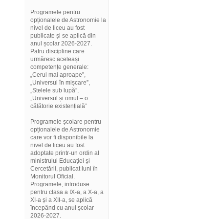
Programele pentru
opționalele de Astronomie la
nivel de liceu au fost
publicate și se aplică din
anul școlar 2026-2027.
Patru discipline care
urmăresc aceleași
competențe generale:
„Cerul mai aproape”,
„Universul în mișcare”,
„Stelele sub lupă”,
„Universul și omul – o
călătorie existențială”
Programele școlare pentru
opționalele de Astronomie
care vor fi disponibile la
nivel de liceu au fost
adoptate printr-un ordin al
ministrului Educației și
Cercetării, publicat luni în
Monitorul Oficial.
Programele, introduse
pentru clasa a IX-a, a X-a, a
XI-a și a XII-a, se aplică
începând cu anul școlar
2026-2027.