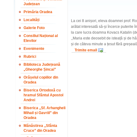
Județean
Primăria Oradea
Localități
La cei 8 anișori, eleva doamnei prof. Rod
arătat interesată să-și încerce puterile î
Galerie Foto
la care lucra doamna Kovacs Katalin (de 
Consiliul Național al
,,Maria este deosebit de isteață și de 
Elevilor
și de câteva minute a țesut fără greșeal
Evenimente
Trimite email
Rubrici
Biblioteca Județeană
„Gheorghe Șincai”
Orășelul copiilor din
Oradea
Biserica Ortodoxă cu
hramul Sfântul Apostol
Andrei
Biserica ,,Sf. Arhangheli
Mihail și Gavriil” din
Oradea
Mănăstirea ,,Sfânta
Cruce” din Oradea