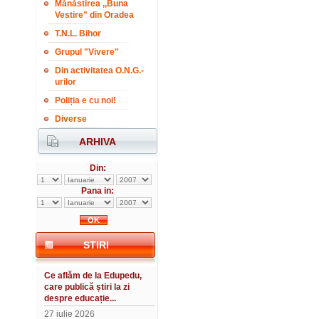
Mănăstirea ,,Buna
Vestire" din Oradea
T.N.L. Bihor
Grupul "Vivere"
Din activitatea O.N.G.-
urilor
Poliția e cu noi!
Diverse
ARHIVA
Din:
Pana in:
STIRI
Ce aflăm de la Edupedu,
care publică știri la zi
despre educație...
27 iulie 2026