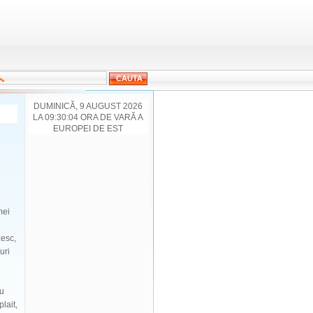
DUMINICĂ, 9 AUGUST 2026
LA 09:30:04 ORA DE VARĂ A
EUROPEI DE EST
mei
zesc,
uri
cu
plait,