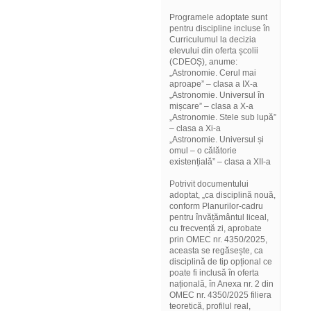
Programele adoptate sunt
pentru discipline incluse în
Curriculumul la decizia
elevului din oferta școlii
(CDEOȘ), anume:
„Astronomie. Cerul mai
aproape” – clasa a IX-a
„Astronomie. Universul în
mișcare” – clasa a X-a
„Astronomie. Stele sub lupă”
– clasa a Xi-a
„Astronomie. Universul și
omul – o călătorie
existențială” – clasa a XII-a
Potrivit documentului
adoptat, „ca disciplină nouă,
conform Planurilor-cadru
pentru învățământul liceal,
cu frecvență zi, aprobate
prin OMEC nr. 4350/2025,
aceasta se regăsește, ca
disciplină de tip opțional ce
poate fi inclusă în oferta
națională, în Anexa nr. 2 din
OMEC nr. 4350/2025 filiera
teoretică, profilul real,