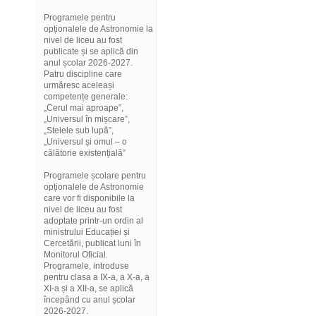
Programele pentru
opționalele de Astronomie la
nivel de liceu au fost
publicate și se aplică din
anul școlar 2026-2027.
Patru discipline care
urmăresc aceleași
competențe generale:
„Cerul mai aproape”,
„Universul în mișcare”,
„Stelele sub lupă”,
„Universul și omul – o
călătorie existențială”
Programele școlare pentru
opționalele de Astronomie
care vor fi disponibile la
nivel de liceu au fost
adoptate printr-un ordin al
ministrului Educației și
Cercetării, publicat luni în
Monitorul Oficial.
Programele, introduse
pentru clasa a IX-a, a X-a, a
XI-a și a XII-a, se aplică
începând cu anul școlar
2026-2027.