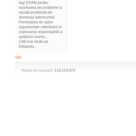
legi ȘTIAM pentru
rezolvarea de probleme și
situații-problemă din
domeniul astronomiei.
Formularea de opinii
argumentate referitoare la
explorarea responsabilă a
spațiului cosmic...
Citiți mai multe pe
Edupedu...
Stiri
Numar de accesari:
134.153.973