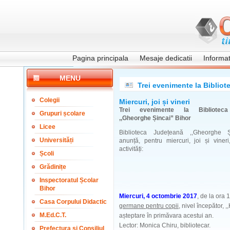
Pagina principala
Mesaje dedicatii
Informati
MENU
Trei evenimente la Biblio
Colegii
Miercuri, joi și vineri
Trei evenimente la Bibliotec
Grupuri școlare
,,Gheorghe Șincai” Bihor
Licee
Biblioteca Județeană ,,Gheorghe Ș
Universități
anunță, pentru miercuri, joi și viner
activități:
Școli
Grădinițe
Inspectoratul Școlar
Bihor
Miercuri, 4 octombrie 2017
, de la ora 
Casa Corpului Didactic
germane pentru copii
, nivel începător, ,
M.Ed.C.T.
așteptare în primăvara acestui an.
Lector: Monica Chiru, bibliotecar.
Prefectura și Consiliul