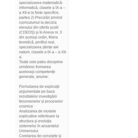
specializarea matematică-
informatică, clasele a IX-a –
a XII-a la Note specifice,
partea 2) Precizări privind
curriculumul la decizia
elevului din oferta școlii
(CDEOȘ) și în Anexa nr. 3
din același ordin, filiera
teoretică, profilul real,
specializarea științe ale
naturii, clasele a IX-a – a XII-
a.
Toate cele patru discipline
urmăresc formarea
acelorași competențe
generale, anume:
Formularea de explicații
argumentate pe baza
rezultatelor investigării
fenomenelor și proceselor
cosmice
Analizarea de modele
explicative referitoare la
structura și evoluția
sistemelor în ansamblul
Universului
Corelarea de concepte și