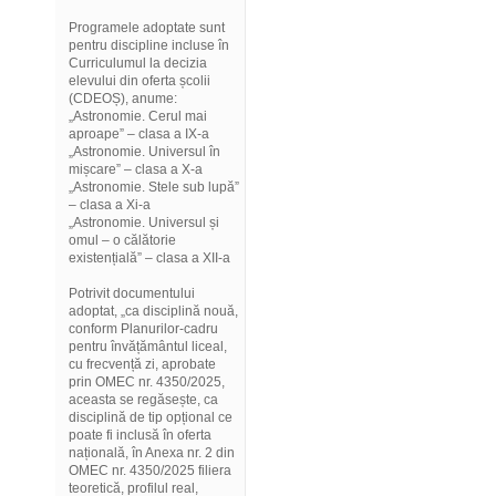
Programele adoptate sunt
pentru discipline incluse în
Curriculumul la decizia
elevului din oferta școlii
(CDEOȘ), anume:
„Astronomie. Cerul mai
aproape” – clasa a IX-a
„Astronomie. Universul în
mișcare” – clasa a X-a
„Astronomie. Stele sub lupă”
– clasa a Xi-a
„Astronomie. Universul și
omul – o călătorie
existențială” – clasa a XII-a
Potrivit documentului
adoptat, „ca disciplină nouă,
conform Planurilor-cadru
pentru învățământul liceal,
cu frecvență zi, aprobate
prin OMEC nr. 4350/2025,
aceasta se regăsește, ca
disciplină de tip opțional ce
poate fi inclusă în oferta
națională, în Anexa nr. 2 din
OMEC nr. 4350/2025 filiera
teoretică, profilul real,