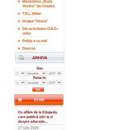
Mănăstirea ,,Buna
Vestire" din Oradea
T.N.L. Bihor
Grupul "Vivere"
Din activitatea O.N.G.-
urilor
Poliția e cu noi!
Diverse
ARHIVA
Din:
Pana in:
STIRI
Ce aflăm de la Edupedu,
care publică știri la zi
despre educație...
27 iulie 2026