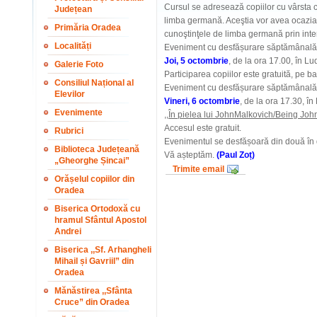
Cursul se adresează copiilor cu vârsta c
Județean
limba germană. Aceştia vor avea ocazia
Primăria Oradea
cunoştinţele de limba germană prin interm
Localități
Eveniment cu desfășurare săptămânală
Joi, 5 octombrie
, de la ora 17.00, în L
Galerie Foto
Participarea copiilor este gratuită, pe b
Consiliul Național al
Eveniment cu desfășurare săptămânală
Elevilor
Vineri, 6 octombrie
, de la ora 17.30, 
Evenimente
,,În pielea lui JohnMalkovich/Being Joh
Accesul este gratuit.
Rubrici
Evenimentul se desfășoară din două în
Biblioteca Județeană
Vă așteptăm.
(Paul Zoț)
„Gheorghe Șincai”
Trimite email
Orășelul copiilor din
Oradea
Biserica Ortodoxă cu
hramul Sfântul Apostol
Andrei
Biserica ,,Sf. Arhangheli
Mihail și Gavriil” din
Oradea
Mănăstirea ,,Sfânta
Cruce” din Oradea