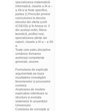
specializarea matematică-
informatică, clasele a IX-a –
a XII-a la Note specifice,
partea 2) Precizări privind
curriculumul la decizia
elevului din oferta școlii
(CDEOȘ) și în Anexa nr. 3
din același ordin, filiera
teoretică, profilul real,
specializarea științe ale
naturii, clasele a IX-a – a XII-
a.
Toate cele patru discipline
urmăresc formarea
acelorași competențe
generale, anume:
Formularea de explicații
argumentate pe baza
rezultatelor investigării
fenomenelor și proceselor
cosmice
Analizarea de modele
explicative referitoare la
structura și evoluția
sistemelor în ansamblul
Universului
Corelarea de concepte și