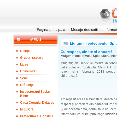
Pagina principala
Mesaje dedicatii
Informati
MENU
Mulțumiri colectivului Spi
Colegii
Cu respect, cinste și onoare!
Mulțumiri colectivului Spitalului Clini
Grupuri școlare
Mulțumiți de serviciile oferite în feb
Licee
către colectivul Spitalului Clinic C.F. 
Universități
revenit și în februarie 2018 pentru 
chirurgicală.
Școli
Grădinițe
Inspectoratul Școlar
Bihor
Am regăsit aceeași atmosferă, deschidere
Casa Corpului Didactic
respect și apreciere din partea tuturor, 
Și de această dată, dorim să le aducem s
M.Ed.C.T.
intermediul celor trei publicații:
Ovidan.
Prefectura și Consiliul