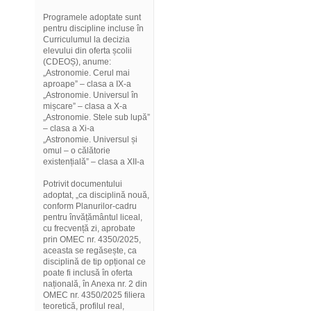
Programele adoptate sunt
pentru discipline incluse în
Curriculumul la decizia
elevului din oferta școlii
(CDEOȘ), anume:
„Astronomie. Cerul mai
aproape” – clasa a IX-a
„Astronomie. Universul în
mișcare” – clasa a X-a
„Astronomie. Stele sub lupă”
– clasa a Xi-a
„Astronomie. Universul și
omul – o călătorie
existențială” – clasa a XII-a
Potrivit documentului
adoptat, „ca disciplină nouă,
conform Planurilor-cadru
pentru învățământul liceal,
cu frecvență zi, aprobate
prin OMEC nr. 4350/2025,
aceasta se regăsește, ca
disciplină de tip opțional ce
poate fi inclusă în oferta
națională, în Anexa nr. 2 din
OMEC nr. 4350/2025 filiera
teoretică, profilul real,