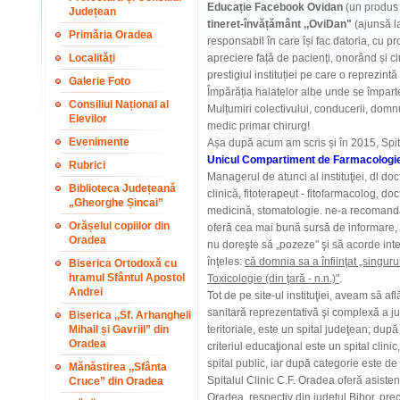
Educație Facebook Ovidan
(un produs n
Județean
tineret-învățământ ,,OviDan
"
(ajunsă l
Primăria Oradea
responsabil în care își fac datoria, cu p
Localități
apreciere față de pacienți, onorând și ci
prestigiul instituției pe care o reprezintă 
Galerie Foto
Împărăția halatelor albe unde se împart
Consiliul Național al
Mulțumiri colectivului, conducerii, do
Elevilor
medic primar chirurg!
Evenimente
Așa după acum am scris și în 2015, Spit
Unicul Compartiment de Farmacologie C
Rubrici
Managerul de atunci al instituţiei, dl d
Biblioteca Județeană
clinică, fitoterapeut - fitofarmacolog, do
„Gheorghe Șincai”
medicină, stomatologie. ne-a recomandat (
Orășelul copiilor din
oferă cea mai bună sursă de informare, m
Oradea
nu doreşte să „pozeze" şi să acorde inte
înţeles:
că domnia sa a înfiinţat „singu
Biserica Ortodoxă cu
hramul Sfântul Apostol
Toxicologie (din ţară - n.n.)"
.
Andrei
Tot de pe site-ul instituţiei, aveam să af
sanitară reprezentativă şi complexă a jud
Biserica ,,Sf. Arhangheli
Mihail și Gavriil” din
teritoriale, este un spital judeţean; după 
Oradea
criteriul educaţional este un spital clinic,
spital public, iar după categorie este de
Mănăstirea ,,Sfânta
Spitalul Clinic C.F. Oradea oferă asisten
Cruce” din Oradea
Oradea, respectiv din judeţul Bihor, prec