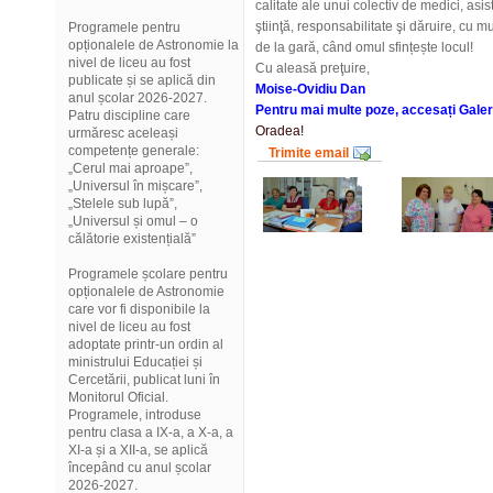
calitate ale unui colectiv de medici, asis
ştiinţă, responsabilitate şi dăruire, cu mu
Programele pentru
opționalele de Astronomie la
de la gară, când omul sfințește locul!
nivel de liceu au fost
Cu aleasă preţuire,
publicate și se aplică din
Moise-Ovidiu Dan
anul școlar 2026-2027.
Pentru mai multe poze, accesați Galer
Patru discipline care
Oradea!
urmăresc aceleași
competențe generale:
Trimite email
„Cerul mai aproape”,
„Universul în mișcare”,
„Stelele sub lupă”,
„Universul și omul – o
călătorie existențială”
Programele școlare pentru
opționalele de Astronomie
care vor fi disponibile la
nivel de liceu au fost
adoptate printr-un ordin al
ministrului Educației și
Cercetării, publicat luni în
Monitorul Oficial.
Programele, introduse
pentru clasa a IX-a, a X-a, a
XI-a și a XII-a, se aplică
începând cu anul școlar
2026-2027.