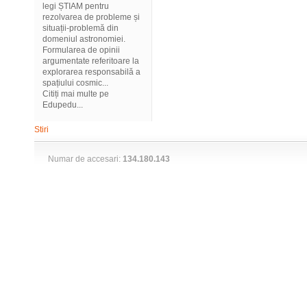
legi ȘTIAM pentru
rezolvarea de probleme și
situații-problemă din
domeniul astronomiei.
Formularea de opinii
argumentate referitoare la
explorarea responsabilă a
spațiului cosmic...
Citiți mai multe pe
Edupedu...
Stiri
Numar de accesari:
134.180.143