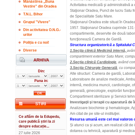
Mănăstirea ,,Buna
Activitatea medicală şi administrativă a u
Vestire" din Oradea
Staţionar Oradea, Punct de lucru Satu 
T.N.L. Bihor
de Specialitate Satu Mare.
Grupul "Vivere"
Staţionarul Oradea
este situat în Oradea,
1957. Staţionarul Oradea cuprinde 131 de 
Din activitatea O.N.G.-
compartimente, deservite de două labor
urilor
funcţionează Camera de Gardă.
Poliția e cu noi!
Structura organizatorică a Spitalului C
Diverse
1.Secţia clinică Medicină internă,
avân
compartiment exterior Satu Mare; compar
ARHIVA
2.Secţia clinică Cardiologie
, având com
3.Secţia Chirurgie Generală
, cu compa
Din:
Alte structuri: Camera de gardă, Labora
Laboratoare de analize medicale, Ambula
Pana in:
internă, medicina muncii, cardiologie, of
generală, ginecologie, explorări funcţio
Compartiment sterilizare şi Servicii tehn
Investigaţii şi terapii cu aparatură de
STIRI
Analizoare biochimie şi hematologie, Ap
Am citat de pe site-ul instituţiei.
Ce aflăm de la Edupedu,
Resursa umană este cel mai valoros c
care publică știri la zi
Și atunci ca și acum, am realizat cât de
despre educație...
dotarea cu tehnică, aparatură şi medica
27 iulie 2026