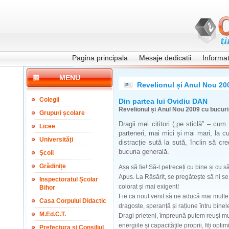
Pagina principala
Mesaje dedicatii
Informati
MENU
Revelionul și Anul Nou 2009
Colegii
Din partea lui Ovidiu DAN
Revelionul și Anul Nou 2009 cu bucurii 
Grupuri școlare
Dragii mei cititori („pe sticlă” – cum
Licee
parteneri, mai mici și mai mari, la c
Universități
distracție sută la sută, înclin să cr
bucuria generală.
Școli
Grădinițe
Așa să fie! Să-l petreceți cu bine și cu
Apus. La Răsărit, se pregătește să ni se 
Inspectoratul Școlar
colorat și mai exigent!
Bihor
Fie ca noul venit să ne aducă mai multe b
Casa Corpului Didactic
dragoste, speranță și rațiune întru binele
M.Ed.C.T.
Dragi prieteni, împreună putem reuși mult
energiile și capacitățile proprii, fiți opt
Prefectura și Consiliul