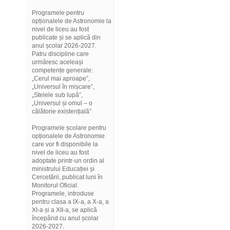
Programele pentru
opționalele de Astronomie la
nivel de liceu au fost
publicate și se aplică din
anul școlar 2026-2027.
Patru discipline care
urmăresc aceleași
competențe generale:
„Cerul mai aproape”,
„Universul în mișcare”,
„Stelele sub lupă”,
„Universul și omul – o
călătorie existențială”
Programele școlare pentru
opționalele de Astronomie
care vor fi disponibile la
nivel de liceu au fost
adoptate printr-un ordin al
ministrului Educației și
Cercetării, publicat luni în
Monitorul Oficial.
Programele, introduse
pentru clasa a IX-a, a X-a, a
XI-a și a XII-a, se aplică
începând cu anul școlar
2026-2027.