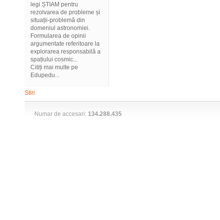
legi ȘTIAM pentru
rezolvarea de probleme și
situații-problemă din
domeniul astronomiei.
Formularea de opinii
argumentate referitoare la
explorarea responsabilă a
spațiului cosmic...
Citiți mai multe pe
Edupedu...
Stiri
Numar de accesari:
134.288.435