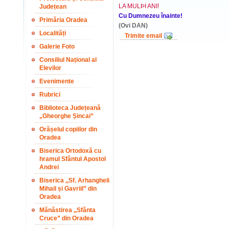
LA MULÞI ANI!
Județean
Cu Dumnezeu înainte!
Primăria Oradea
(Ovi DAN)
Localități
Trimite email
Galerie Foto
Consiliul Național al
Elevilor
Evenimente
Rubrici
Biblioteca Județeană
„Gheorghe Șincai”
Orășelul copiilor din
Oradea
Biserica Ortodoxă cu
hramul Sfântul Apostol
Andrei
Biserica ,,Sf. Arhangheli
Mihail și Gavriil” din
Oradea
Mănăstirea ,,Sfânta
Cruce” din Oradea