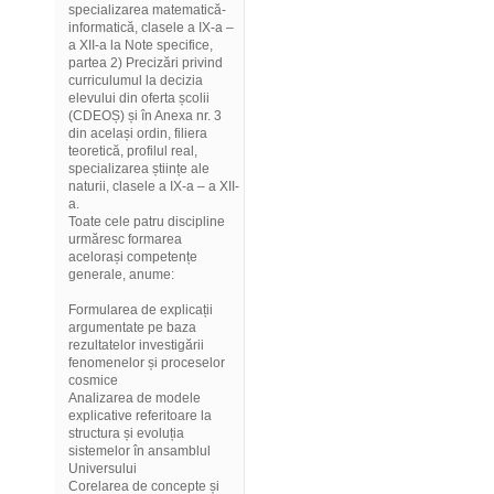
specializarea matematică-
informatică, clasele a IX-a –
a XII-a la Note specifice,
partea 2) Precizări privind
curriculumul la decizia
elevului din oferta școlii
(CDEOȘ) și în Anexa nr. 3
din același ordin, filiera
teoretică, profilul real,
specializarea științe ale
naturii, clasele a IX-a – a XII-
a.
Toate cele patru discipline
urmăresc formarea
acelorași competențe
generale, anume:
Formularea de explicații
argumentate pe baza
rezultatelor investigării
fenomenelor și proceselor
cosmice
Analizarea de modele
explicative referitoare la
structura și evoluția
sistemelor în ansamblul
Universului
Corelarea de concepte și