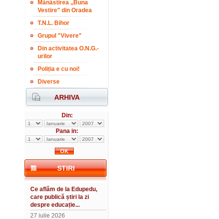
Mănăstirea ,,Buna
Vestire" din Oradea
T.N.L. Bihor
Grupul "Vivere"
Din activitatea O.N.G.-
urilor
Poliția e cu noi!
Diverse
ARHIVA
Din:
Pana in:
STIRI
Ce aflăm de la Edupedu,
care publică știri la zi
despre educație...
27 iulie 2026