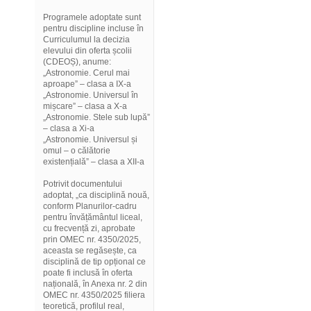
Programele adoptate sunt
pentru discipline incluse în
Curriculumul la decizia
elevului din oferta școlii
(CDEOȘ), anume:
„Astronomie. Cerul mai
aproape” – clasa a IX-a
„Astronomie. Universul în
mișcare” – clasa a X-a
„Astronomie. Stele sub lupă”
– clasa a Xi-a
„Astronomie. Universul și
omul – o călătorie
existențială” – clasa a XII-a
Potrivit documentului
adoptat, „ca disciplină nouă,
conform Planurilor-cadru
pentru învățământul liceal,
cu frecvență zi, aprobate
prin OMEC nr. 4350/2025,
aceasta se regăsește, ca
disciplină de tip opțional ce
poate fi inclusă în oferta
națională, în Anexa nr. 2 din
OMEC nr. 4350/2025 filiera
teoretică, profilul real,