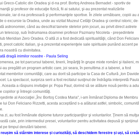
ui Greco-Catolic din Oradea şi d-na prof. Bortoş Andreea Bernadet - sportiv de
manţă şi profesor de educaţie fizică, fii ai satului, şi-au prezentat realizările
ionale, iar d-na profesoară şi performanţele sportive. În zilele următoare, copiii au 
de o excursie la Oradea, unde au vizitat Muzeul Cetăţii Oradea şi centrul istoric; de 
tă astronomiei, când au descifrat tainele stelelor prin jocuri, au privit direct astrele
-un telescop, sub îndrumarea doamnei profesor Pazmany Nicoleta - președintele
lub Meridian Zero Oradea. O altă zi a fost dedicată spiritualităţii, când Don Felician
ti, preot catolic italian, şi-a prezentat experienţele sale spirituale punând accent pe
ra noastră cu divinitatea.
tată dragă inimilor noastre - Paula Seling
menea, pe tot parcursul taberei, tinerii, împărţiţi în grupe mixte români şi italieni, mi
şi-au pregătit un program artistic care, joi seara, în penultima zi a taberei, a fost
tat membrilor comunităţii, care au dorit să participe la Casa de Cultură „Ion David
cet. La spectacol, surpriza serii a fost recitalul susţinut de îndrăgita interpretă Paul
. Aceasta a răspuns invitaţiei pr. Popa Paul, dorind să se alăture nouă pentru a ad
e copiilor şi întregii comunităţi.
şedinte al Asociaţiei „Înv. Bortoş Costea Maria", i-am înmânat Diploma de Membru
 lui Don Feliciano Rizzetti, acesta acceptând s-a alăturat astfel, simbolic, comunită
e.
ima zi, au fost înmânate diplome tuturor participanţilor şi voluntarilor. Ţinem să mul
astă cale, prin intermediul presei, voluntarilor pentru activitatea depusă şi sprijinul
t pe timpul derulării taberei.
reușim să stârnim interese și curiozități, să deschidem ferestre și uși, să cre