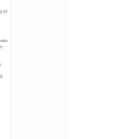
a
şi 22
oferi
er
e
să