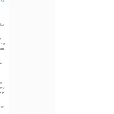
, cei
ltor
de
 din
 anul
t
azi
co-
e d-
e pr.
tive,