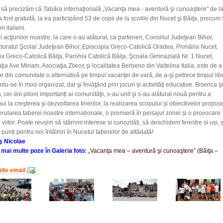
să precizăm că Tabăra internaţională „Vacanţa mea - aventură şi cunoaştere" de l
a fost gratuită, la ea participând 53 de copii de la școlile din Nucet şi Băiţa, precum 
ri italieni.
 acţiunilor noastre, la care s-au alăturat, ca parteneri, Consiliul Judeţean Bihor,
toratul Şcolar Judeţean Bihor, Episcopia Greco-Catolică Oradea, Primăria Nucet,
a Greco-Catolică Băiţa, Parohia Catolică Băiţa, Şcoala Gimnazială Nr. 1 Nucet,
ţia Ave Miriam, Asociaţia Zileos şi localitatea Berbeno din Valtelina Italia, este de a 
lor din comunitate o alternativă pe timpul vacanţei de vară, de a-şi petrece timpul lib
ndu-se în mod organizat, dar şi învăţând prin jocuri și activități educative. Biserica şi
, cei doi piloni importanți ai comunităţii, s-au unit şi s-au alăturat nouă pentru a
bui la creşterea şi dezvoltarea tinerilor, la realizarea scopului și obiectivelor propus
erularea taberei noastre internaționale, o premieră în peisajul zonei și o provocare
 viitor. Poate reușim să stârnim interese și curiozități, să deschidem ferestre și uși, 
punți pentru noi întâlniri în Nucetul taberelor de altădată!
ş Nicolae
 mai multe poze în Galeria foto:
„Vacanţa mea – aventură şi cunoaştere” (Băiţa –
.
mite email