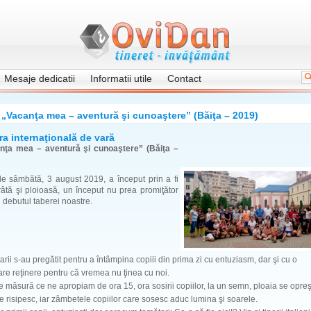
Mesaje dedicatii
Informatii utile
Contact
„Vacanţa mea – aventură şi cunoaştere” (Băiţa – 2019)
ra internaţională de vară
nţa mea – aventură şi cunoaştere” (Băiţa –
de sâmbătă, 3 august 2019, a început prin a fi
âtă şi ploioasă, un început nu prea promiţător
 debutul taberei noastre.
arii s-au pregătit pentru a întâmpina copiii din prima zi cu entuziasm, dar şi cu o
re reţinere pentru că vremea nu ţinea cu noi.
e măsură ce ne apropiam de ora 15, ora sosirii copiilor, la un semn, ploaia se opreş
se risipesc, iar zâmbetele copiilor care sosesc aduc lumina şi soarele.