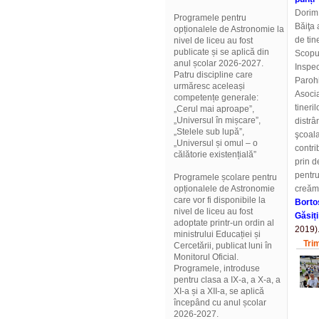
Dorim 
Programele pentru
Băiţa 
opționalele de Astronomie la
de tine
nivel de liceu au fost
publicate și se aplică din
Scopul
anul școlar 2026-2027.
Inspec
Patru discipline care
Parohi
urmăresc aceleași
Asocia
competențe generale:
tineri
„Cerul mai aproape”,
„Universul în mișcare”,
distrâ
„Stelele sub lupă”,
şcoala
„Universul și omul – o
contri
călătorie existențială”
prin d
pentru
Programele școlare pentru
opționalele de Astronomie
creăm 
care vor fi disponibile la
Borto
nivel de liceu au fost
Găsiți
adoptate printr-un ordin al
2019)
ministrului Educației și
Tri
Cercetării, publicat luni în
Monitorul Oficial.
Programele, introduse
pentru clasa a IX-a, a X-a, a
XI-a și a XII-a, se aplică
începând cu anul școlar
2026-2027.