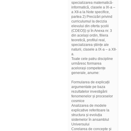
specializarea matematică-
informatică, clasele a IX-a –
a XII-a la Note specifice,
partea 2) Precizări privind
curriculumul la decizia
elevului din oferta școlii
(CDEOȘ) și în Anexa nr. 3
din același ordin, filiera
teoretică, profilul real,
specializarea științe ale
naturii, clasele a IX-a – a XII-
a.
Toate cele patru discipline
urmăresc formarea
acelorași competențe
generale, anume:
Formularea de explicații
argumentate pe baza
rezultatelor investigării
fenomenelor și proceselor
cosmice
Analizarea de modele
explicative referitoare la
structura și evoluția
sistemelor în ansamblul
Universului
Corelarea de concepte și