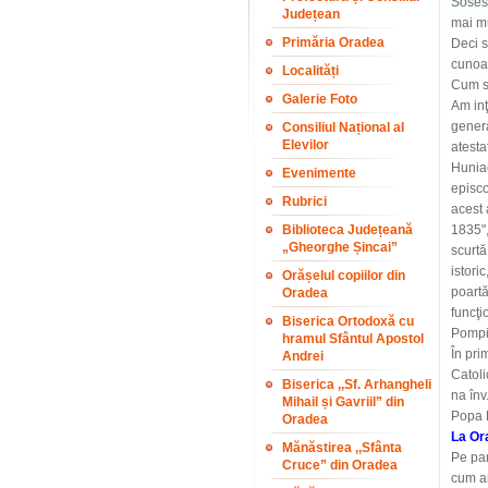
Sosesc
Județean
mai mu
Primăria Oradea
Deci s
cunoa
Localități
Cum st
Galerie Foto
Am inţ
genera
Consiliul Național al
Elevilor
atesta
Huniad
Evenimente
episco
Rubrici
acest 
Biblioteca Județeană
1835",
„Gheorghe Șincai”
scurtă
istori
Orășelul copiilor din
poartă
Oradea
funcţi
Biserica Ortodoxă cu
Pompil
hramul Sfântul Apostol
În pri
Andrei
Catoli
Biserica ,,Sf. Arhangheli
na înv
Mihail și Gavriil” din
Popa P
Oradea
La Or
Mănăstirea ,,Sfânta
Pe par
Cruce” din Oradea
cum ar