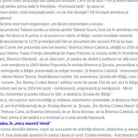
 primii copii, entuziaşti dar oarecum temători: Ce-o să fie aici!? Vin şi tinerii italieni
lţi pentru prima dată în România - Frumoasă ţară! - îşi spun ei.
oare avem, copii entuziaşti avem, ce ne mai lipseşte? Să înceapă aventura şi
şterea!
ă bine unor buni organizatori, am făcut o prezentare a locului.
iat proiectul Taberei pentru a reînvia spiritul Taberei Nucet, încă viu în amintirea mu
ţii. Am ţinut ca în prima zi să prezint un istoric al Băiţei, veche localitate minieră,
tă documentar la 1270 şi menţionată într-un document din secolul XVI al lui Ioan
e Corvin. Am prezentat cele trei biserici: Biserica Greco-Catolică, sfinţită la 1930 
pul Valeriu Traian Frenţiu (beatificat de Papa Francisc cu ocazia vizitei în România
an), Biserica Ortodoxă - pe al cărei turn „în partea de răsărit a boltiturei se află scris
 cum menţiona la 1903 Moise Popoviciu în revista Biserica şi Şcoala, prezentând o
 monografie a Băiţei, prezentată ca orăşel montan. Și Biserica Catolică - monumen
c, ctitoria Mariei Tereza, împărăteasa Austriei. De asemenea, Şcoala din Băiţa, care 
 numele ,,Înv. Bortoş Costea Maria", edificiu vechi de peste 150 de ani; aici în Băiţa
onând cam pe la 1854 trei şcoli - românească, ungurească şi nemţească - Miron
iu, folcloristul şi poetul născut la Ştei, a studiat la Școala din Băiţa".
ma zi, am cuprins: turul localităţii şi vizitarea obiectivelor prezentate; la Biserica Gre
că, am fost întâmpinaţi de pr. Rostaş Marcel, la Şcoala ,,Înv. Bortoş Costea Maria" d
. Petruse Carla, la Biserica Ortodoxă, de pr. Bura Nicolae, iar la Biserica Catolică, d
aul; prima zi de tabără s-a încheiat cu o cină servită împreună.
adea, în ,,mica noastră Vienă
"
cursul derulării taberei, copiii au avut parte de activităţi diverse, distractive şi educa
 fi: ziua dedicată sportului în cadrul căreia d-l prof. Cristea Aurelian - fost director al