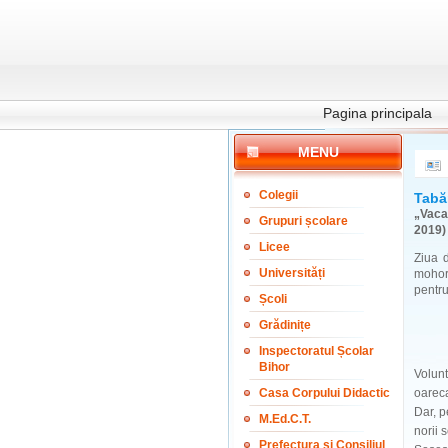
Pagina principala
MENU
Colegii
Tabă
„Vaca
Grupuri școlare
2019)
Licee
Ziua 
Universități
mohor
pentru
Școli
Grădinițe
Inspectoratul Școlar
Bihor
Volunt
Casa Corpului Didactic
oareca
Dar, p
M.Ed.C.T.
norii 
Prefectura și Consiliul