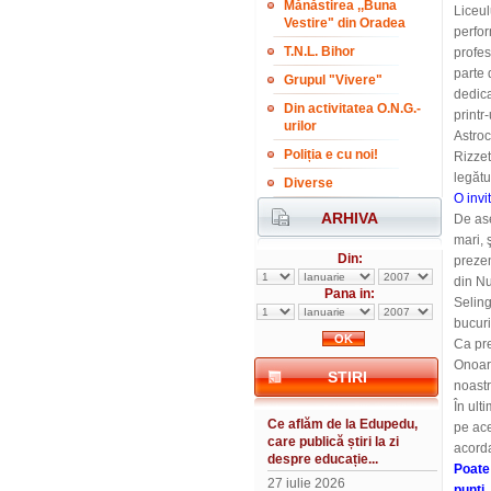
Mănăstirea ,,Buna
Liceul
Vestire" din Oradea
perfor
T.N.L. Bihor
profes
parte 
Grupul "Vivere"
dedica
Din activitatea O.N.G.-
printr
urilor
Astroc
Poliția e cu noi!
Rizzet
legătu
Diverse
O invi
ARHIVA
De ase
mari, 
Din:
prezen
din Nu
Pana in:
Seling
bucuri
Ca pre
Onoare
STIRI
noastr
În ult
Ce aflăm de la Edupedu,
pe ace
care publică știri la zi
acorda
despre educație...
Poate 
27 iulie 2026
punți