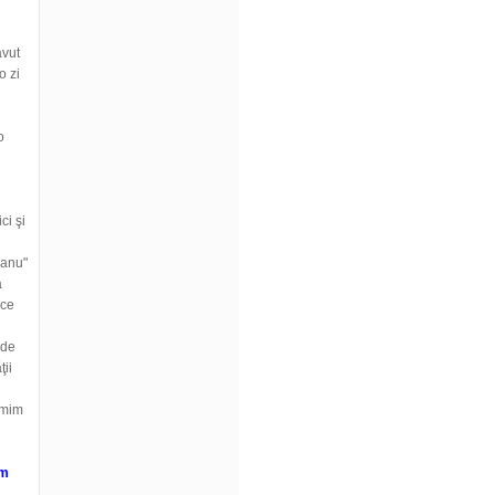
avut
o zi
o
ci şi
eanu"
a
uce
 de
ţii
ţumim
ăm