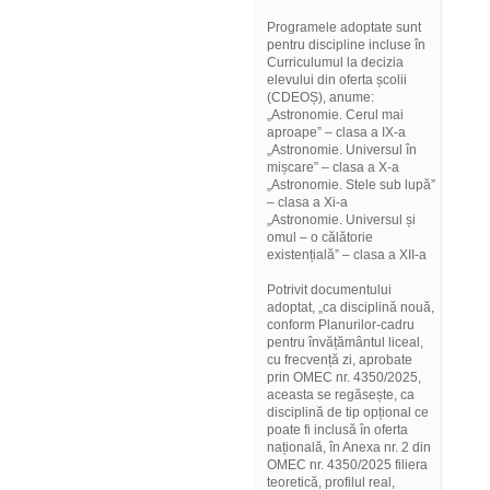
Programele adoptate sunt
pentru discipline incluse în
Curriculumul la decizia
elevului din oferta școlii
(CDEOȘ), anume:
„Astronomie. Cerul mai
aproape” – clasa a IX-a
„Astronomie. Universul în
mișcare” – clasa a X-a
„Astronomie. Stele sub lupă”
– clasa a Xi-a
„Astronomie. Universul și
omul – o călătorie
existențială” – clasa a XII-a
Potrivit documentului
adoptat, „ca disciplină nouă,
conform Planurilor-cadru
pentru învățământul liceal,
cu frecvență zi, aprobate
prin OMEC nr. 4350/2025,
aceasta se regăsește, ca
disciplină de tip opțional ce
poate fi inclusă în oferta
națională, în Anexa nr. 2 din
OMEC nr. 4350/2025 filiera
teoretică, profilul real,