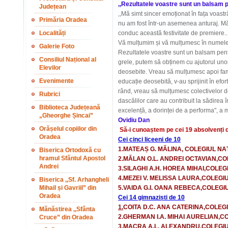
,,Rezultatele voastre sunt un balsam p
Județean
,,Mă simt sincer emoționat în fața voastră
Primăria Oradea
nu am fost într-un asemenea anturaj. Mă si
Localități
conduc această festivitate de premiere..
Vă mulțumim și vă mulțumesc în numele în
Galerie Foto
Rezultatele voastre sunt un balsam pent
Consiliul Național al
grele, putem să obținem cu ajutorul unor 
Elevilor
deosebite. Vreau să mulțumesc apoi famil
Evenimente
educație deosebită, v-au sprijinit în efor
rând, vreau să mulțumesc colectivelor de
Rubrici
dascălilor care au contribuit la sădirea î
Biblioteca Județeană
excelență, a dorinței de a performa", a 
„Gheorghe Șincai”
Ovidiu Dan
Orășelul copiilor din
Să-i cunoaștem pe cei 19 absolvenți de
Oradea
Cei cinci liceeni de 10
1.MATEAȘ G. MĂLINA, COLEGIUL NA
Biserica Ortodoxă cu
hramul Sfântul Apostol
2.MĂLAN O.L. ANDREI OCTAVIAN,CO
Andrei
3.SILAGHI A.H. HOREA MIHAI,COLE
4.MEZEI V. MELISSA LAURA,COLEGI
Biserica ,,Sf. Arhangheli
Mihail și Gavriil” din
5.VAIDA G.I. OANA REBECA,COLEGIU
Oradea
Cei 14 gimnaziști de 10
1.
COITA D.C. ANA CATERINA,COLEG
Mănăstirea ,,Sfânta
2.GHERMAN I.A. MIHAI AURELIAN,C
Cruce” din Oradea
3.MACRA A.L. ALEXANDRU,COLEGIU