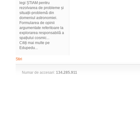
legi ȘTIAM pentru
rezolvarea de probleme și
situații-problemă din
domeniul astronomiei.
Formularea de opinii
argumentate referitoare la
explorarea responsabilă a
spațiului cosmic...
Citiți mai multe pe
Edupedu...
Stiri
Numar de accesari:
134.285.911