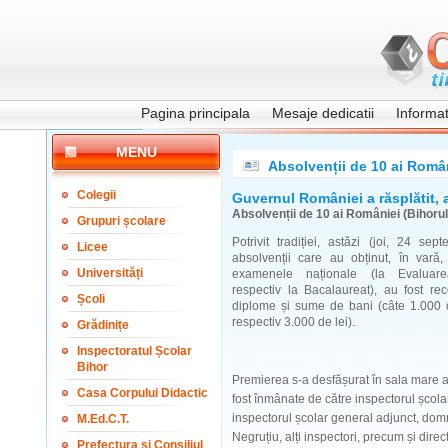
Pagina principala
Mesaje dedicatii
Informati
MENU
Absolvenții de 10 ai Român
Colegii
Guvernul României a răsplătit, 
Absolvenții de 10 ai României (Bihorul
Grupuri școlare
Potrivit tradiției, astăzi (joi, 24 sep
Licee
absolvenții care au obținut, în vară
Universități
examenele naționale (la Evaluare
respectiv la Bacalaureat), au fost re
Școli
diplome și sume de bani (câte 1.000 d
respectiv 3.000 de lei).
Grădinițe
Inspectoratul Școlar
Bihor
Premierea s-a desfășurat în sala mare a
Casa Corpului Didactic
fost înmânate de către inspectorul școlar
inspectorul școlar general adjunct, do
M.Ed.C.T.
Negruțiu, alți inspectori, precum și dir
Prefectura și Consiliul