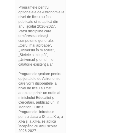
Programele pentru
opționalele de Astronomie la
nivel de liceu au fost
publicate și se aplică din
anul școlar 2026-2027.
Patru discipline care
urmăresc aceleași
competențe generale:
„Cerul mai aproape”,
„Universul în mișcare”,
„Stelele sub lupă”,
„Universul și omul – o
călătorie existențială”
Programele școlare pentru
opționalele de Astronomie
care vor fi disponibile la
nivel de liceu au fost
adoptate printr-un ordin al
ministrului Educației și
Cercetării, publicat luni în
Monitorul Oficial.
Programele, introduse
pentru clasa a IX-a, a X-a, a
XI-a și a XII-a, se aplică
începând cu anul școlar
2026-2027.