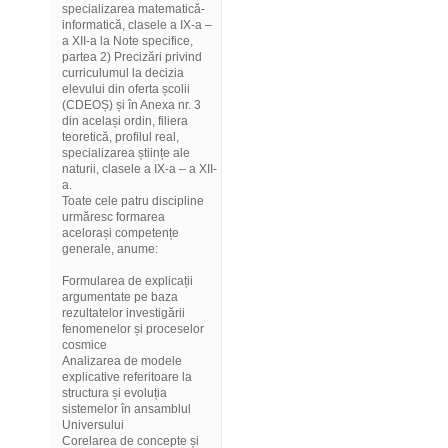
specializarea matematică-
informatică, clasele a IX-a –
a XII-a la Note specifice,
partea 2) Precizări privind
curriculumul la decizia
elevului din oferta școlii
(CDEOȘ) și în Anexa nr. 3
din același ordin, filiera
teoretică, profilul real,
specializarea științe ale
naturii, clasele a IX-a – a XII-
a.
Toate cele patru discipline
urmăresc formarea
acelorași competențe
generale, anume:
Formularea de explicații
argumentate pe baza
rezultatelor investigării
fenomenelor și proceselor
cosmice
Analizarea de modele
explicative referitoare la
structura și evoluția
sistemelor în ansamblul
Universului
Corelarea de concepte și