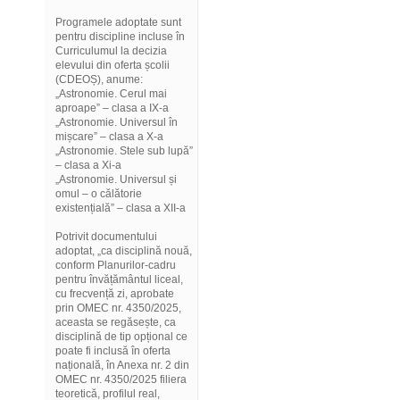
Programele adoptate sunt
pentru discipline incluse în
Curriculumul la decizia
elevului din oferta școlii
(CDEOȘ), anume:
„Astronomie. Cerul mai
aproape” – clasa a IX-a
„Astronomie. Universul în
mișcare” – clasa a X-a
„Astronomie. Stele sub lupă”
– clasa a Xi-a
„Astronomie. Universul și
omul – o călătorie
existențială” – clasa a XII-a
Potrivit documentului
adoptat, „ca disciplină nouă,
conform Planurilor-cadru
pentru învățământul liceal,
cu frecvență zi, aprobate
prin OMEC nr. 4350/2025,
aceasta se regăsește, ca
disciplină de tip opțional ce
poate fi inclusă în oferta
națională, în Anexa nr. 2 din
OMEC nr. 4350/2025 filiera
teoretică, profilul real,