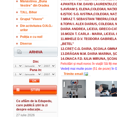
Mănăstirea ,,Buna
4.PANTEA F.M. DAVID LAURENȚIU,C
Vestire" din Oradea
5.AVRAM Ș. ELENA,COLEGIUL NAȚIO
T.N.L. Bihor
6.IȘTOC S.G. IUSTINA,COLEGIUL NAȚ
Grupul "Vivere"
7.MRAZ T. SEBASTIAN TIBERIU,COL
8.TOPAI I. ALEX DARIUS, COLEGIUL
Din activitatea O.N.G.-
DARIA ANDREA, LICEUL GRECO-CATO
urilor
10.MOZA T. CARLA - MARIA, LICEU
Poliția e cu noi!
11.MIHELE D.V. TEODORA GABRIELA
Diverse
,,BETEL"
12.CREȚ C.G. DARIA, ȘCOALA GIMNA
ARHIVA
13.DRĂGAN M.M. DARIA MARINA, Ș
14.ONACA F.D. IULIA MIRUNA, ȘCO
Din:
Felicitări și mult noroc în viață! Să fiți
Vedeți mai multe poze
(51 de poze)
în G
Pana in:
Trimite email
STIRI
Ce aflăm de la Edupedu,
care publică știri la zi
despre educație...
27 iulie 2026