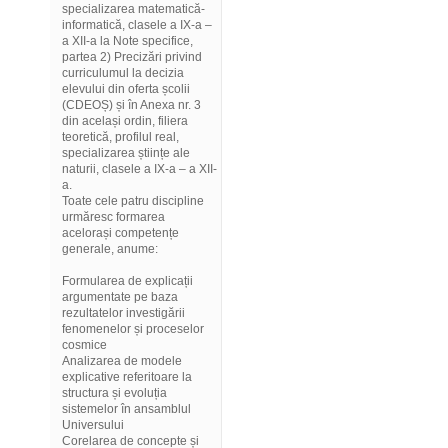
specializarea matematică-
informatică, clasele a IX-a –
a XII-a la Note specifice,
partea 2) Precizări privind
curriculumul la decizia
elevului din oferta școlii
(CDEOȘ) și în Anexa nr. 3
din același ordin, filiera
teoretică, profilul real,
specializarea științe ale
naturii, clasele a IX-a – a XII-
a.
Toate cele patru discipline
urmăresc formarea
acelorași competențe
generale, anume:
Formularea de explicații
argumentate pe baza
rezultatelor investigării
fenomenelor și proceselor
cosmice
Analizarea de modele
explicative referitoare la
structura și evoluția
sistemelor în ansamblul
Universului
Corelarea de concepte și