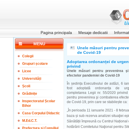
Pagina principala
Mesaje dedicatii
Informati
MENU
Unele măsuri pentru preve
de Covid-19
Colegii
Adoptarea ordonanței de urgenț
Grupuri școlare
privind
Unele măsuri pentru prevenirea ş
Licee
efectelor pandemiei de Covid-19
Universități
În ședința Executivului de astăzi, 6 ia
Școli
fost adoptată ordonanța de urg
completarea Legii nr. 55/2020 privind
Grădinițe
pentru prevenirea şi combaterea efect
Inspectoratul Școlar
de Covid-19, prin care se stabilește ca:
Bihor
„În perioada 11 ianuarie 2021 - 8 februar
Casa Corpului Didactic
baza și sub rezerva analizei situaţiei ep
M.Ed.C.T.
Sănătății împreună cu Centrul Național 
hotărârii Comitetului Naţional pentru Situ
Prefectura și Consiliul