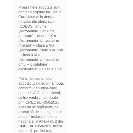
Programele adoptate sunt
pentru discipline incluse în
Curriculumul la decizia
elevului din oferta școlii
(CDEOȘ), anume:
„Astronomie. Cerul mai
aproape” – clasa a IX-a
„Astronomie. Universul în
mișcare” – clasa a X-a
„Astronomie. Stele sub lupă”
– clasa a Xi-a
„Astronomie. Universul și
omul – o călătorie
existențială” – clasa a XII-a
Potrivit documentului
adoptat, „ca disciplină nouă,
conform Planurilor-cadru
pentru învățământul liceal,
cu frecvență zi, aprobate
prin OMEC nr. 4350/2025,
aceasta se regăsește, ca
disciplină de tip opțional ce
poate fi inclusă în oferta
națională, în Anexa nr. 2 din
OMEC nr. 4350/2025 filiera
teoretică, profilul real,