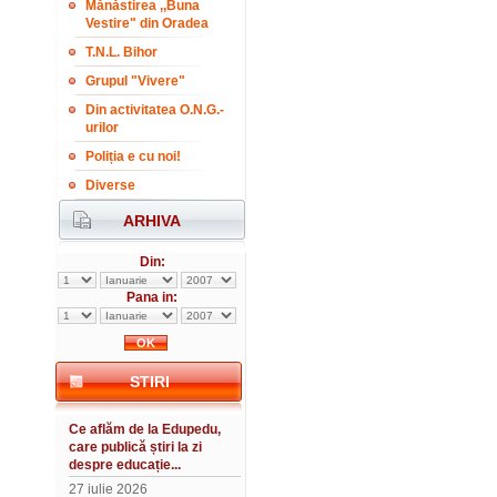
Mănăstirea ,,Buna
Vestire" din Oradea
T.N.L. Bihor
Grupul "Vivere"
Din activitatea O.N.G.-
urilor
Poliția e cu noi!
Diverse
ARHIVA
Din:
Pana in:
STIRI
Ce aflăm de la Edupedu,
care publică știri la zi
despre educație...
27 iulie 2026