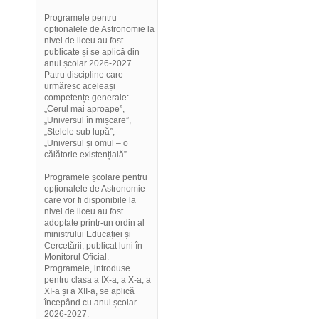
Programele pentru
opționalele de Astronomie la
nivel de liceu au fost
publicate și se aplică din
anul școlar 2026-2027.
Patru discipline care
urmăresc aceleași
competențe generale:
„Cerul mai aproape”,
„Universul în mișcare”,
„Stelele sub lupă”,
„Universul și omul – o
călătorie existențială”
Programele școlare pentru
opționalele de Astronomie
care vor fi disponibile la
nivel de liceu au fost
adoptate printr-un ordin al
ministrului Educației și
Cercetării, publicat luni în
Monitorul Oficial.
Programele, introduse
pentru clasa a IX-a, a X-a, a
XI-a și a XII-a, se aplică
începând cu anul școlar
2026-2027.