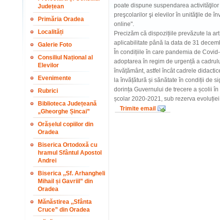
poate dispune suspendarea activităţilor 
Județean
preşcolarilor şi elevilor în unităţile de î
Primăria Oradea
online".
Localități
Precizăm că dispozițiile prevăzute la art
aplicabilitate până la data de 31 dece
Galerie Foto
În condițiile în care pandemia de Covid
Consiliul Național al
adoptarea în regim de urgență a cadrulu
Elevilor
învățământ, astfel încât cadrele didactic
Evenimente
la învățătură și sănătate în condiții de
dorința Guvernului de trecere a școlii în
Rubrici
școlar 2020-2021, sub rezerva evoluție
Biblioteca Județeană
Trimite email
„Gheorghe Șincai”
Orășelul copiilor din
Oradea
Biserica Ortodoxă cu
hramul Sfântul Apostol
Andrei
Biserica ,,Sf. Arhangheli
Mihail și Gavriil” din
Oradea
Mănăstirea ,,Sfânta
Cruce” din Oradea