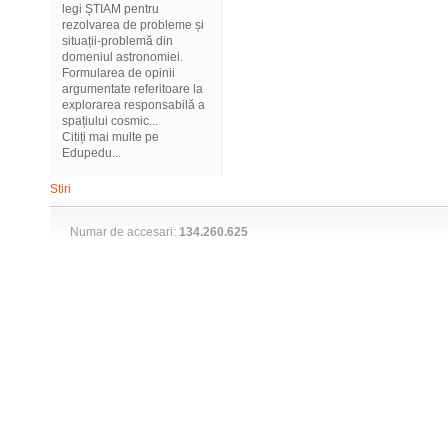
legi ȘTIAM pentru
rezolvarea de probleme și
situații-problemă din
domeniul astronomiei.
Formularea de opinii
argumentate referitoare la
explorarea responsabilă a
spațiului cosmic...
Citiți mai multe pe
Edupedu...
Stiri
Numar de accesari:
134.260.625