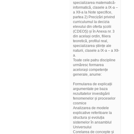
specializarea matematică-
informatică, clasele a IX-a –
a XII-a la Note specifice,
partea 2) Precizări privind
curriculumul la decizia
elevului din oferta școlii
(CDEOȘ) și în Anexa nr. 3
din același ordin, filiera
teoretică, profilul real,
specializarea științe ale
naturii, clasele a IX-a – a XII-
a.
Toate cele patru discipline
urmăresc formarea
acelorași competențe
generale, anume:
Formularea de explicații
argumentate pe baza
rezultatelor investigării
fenomenelor și proceselor
cosmice
Analizarea de modele
explicative referitoare la
structura și evoluția
sistemelor în ansamblul
Universului
Corelarea de concepte și