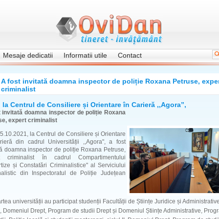
Mesaje dedicatii
Informatii utile
Contact
A fost invitată doamna inspector de poliție Roxana Petruse, expe
criminalist
 la Centrul de Consiliere și Orientare în Carieră ,,Agora”,
t invitată doamna inspector de poliție Roxana
e, expert criminalist
5.10.2021, la Centrul de Consiliere și Orientare
ieră din cadrul Universității ,,Agora", a fost
tă doamna inspector de poliție Roxana Petruse,
t criminalist în cadrul Compartimentului
tize și Constatări Criminalistice" al Serviciului
nalistic din Inspectoratul de Poliție Județean
rtea universității au participat studenții Facultății de Științe Juridice și Administrativ
 I, Domeniul Drept, Program de studii Drept și Domeniul Științe Administrative, Prog