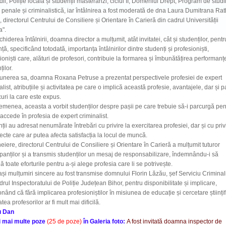
dii, Poliție locală și studenții masteranzi, ciclul II, Domeniul Drept, Program de studii
e penale și criminalistică, iar întâlnirea a fost moderată de dna Laura Dumitrana Rat
 directorul Centrului de Consiliere și Orientare în Carieră din cadrul Universității
a".
chiderea întâlnirii, doamna director a mulțumit, atât invitatei, cât și studenților, pentr
ță, specificând totodată, importanța întâlnirilor dintre studenți și profesioniști,
ioniști care, alături de profesori, contribuie la formarea și îmbunătățirea performanț
ților.
unerea sa, doamna Roxana Petruse a prezentat perspectivele profesiei de expert
alist, atribuțiile și activitatea pe care o implică această profesie, avantajele, dar și p
curi la care este expus.
menea, aceasta a vorbit studenților despre pașii pe care trebuie să-i parcurgă pen
accede în profesia de expert criminalist.
ții au adresat nenumărate întrebări cu privire la exercitarea profesiei, dar și cu priv
ecte care ar putea afecta satisfacția la locul de muncă.
heiere, directorul Centrului de Consiliere și Orientare în Carieră a mulțumit tuturor
ipanților și a transmis studenților un mesaj de responsabilizare, îndemnându-i să
 toate eforturile pentru a-și alege profesia care li se potrivește.
și mulțumiri sincere au fost transmise domnului Florin Lăzău, șef Serviciu Criminali
drul Inspectoratului de Poliție Județean Bihor, pentru disponibilitate și implicare,
nând că fără implicarea profesioniștilor în misiunea de educație și cercetare științif
atea profesorilor ar fi mult mai dificilă.
u Dan
i mai multe poze
(25 de poze)
în Galeria foto:
A fost invitată doamna inspector de