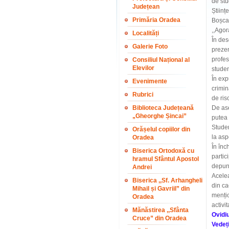
de stu
Județean
Științ
Primăria Oradea
Boșca,
,,Agor
Localități
În des
Galerie Foto
prezen
profes
Consiliul Național al
Elevilor
studen
În exp
Evenimente
crimin
Rubrici
de ris
Biblioteca Județeană
De ase
„Gheorghe Șincai”
putea 
Studen
Orășelul copiilor din
la asp
Oradea
În înc
Biserica Ortodoxă cu
partic
hramul Sfântul Apostol
depună
Andrei
Acelea
Biserica ,,Sf. Arhangheli
din ca
Mihail și Gavriil” din
mențio
Oradea
activit
Mănăstirea ,,Sfânta
Ovidi
Cruce” din Oradea
Vedeț