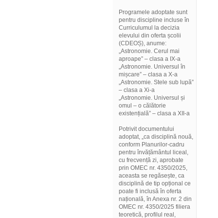
Programele adoptate sunt
pentru discipline incluse în
Curriculumul la decizia
elevului din oferta școlii
(CDEOȘ), anume:
„Astronomie. Cerul mai
aproape” – clasa a IX-a
„Astronomie. Universul în
mișcare” – clasa a X-a
„Astronomie. Stele sub lupă”
– clasa a Xi-a
„Astronomie. Universul și
omul – o călătorie
existențială” – clasa a XII-a
Potrivit documentului
adoptat, „ca disciplină nouă,
conform Planurilor-cadru
pentru învățământul liceal,
cu frecvență zi, aprobate
prin OMEC nr. 4350/2025,
aceasta se regăsește, ca
disciplină de tip opțional ce
poate fi inclusă în oferta
națională, în Anexa nr. 2 din
OMEC nr. 4350/2025 filiera
teoretică, profilul real,