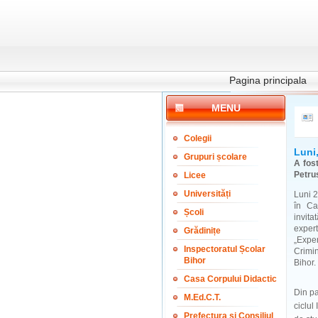
Pagina principala
MENU
Colegii
Luni,
Grupuri școlare
A fos
Petrus
Licee
Universități
Luni 2
în Car
Școli
invita
exper
Grădinițe
„Exper
Inspectoratul Școlar
Crimi
Bihor
Bihor.
Casa Corpului Didactic
Din pa
M.Ed.C.T.
ciclul
Prefectura și Consiliul