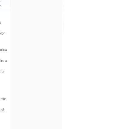
,
h
u
elor
artea
tru a
ire
stic
ică,