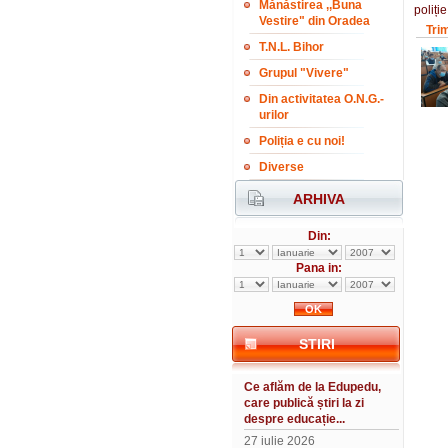
Mănăstirea ,,Buna
poliți
Vestire" din Oradea
Tri
T.N.L. Bihor
Grupul "Vivere"
Din activitatea O.N.G.-
urilor
Poliția e cu noi!
Diverse
ARHIVA
Din:
Pana in:
STIRI
Ce aflăm de la Edupedu,
care publică știri la zi
despre educație...
27 iulie 2026