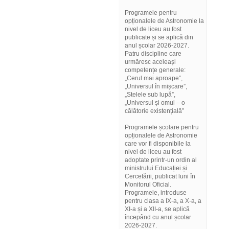
Programele pentru
opționalele de Astronomie la
nivel de liceu au fost
publicate și se aplică din
anul școlar 2026-2027.
Patru discipline care
urmăresc aceleași
competențe generale:
„Cerul mai aproape”,
„Universul în mișcare”,
„Stelele sub lupă”,
„Universul și omul – o
călătorie existențială”
Programele școlare pentru
opționalele de Astronomie
care vor fi disponibile la
nivel de liceu au fost
adoptate printr-un ordin al
ministrului Educației și
Cercetării, publicat luni în
Monitorul Oficial.
Programele, introduse
pentru clasa a IX-a, a X-a, a
XI-a și a XII-a, se aplică
începând cu anul școlar
2026-2027.