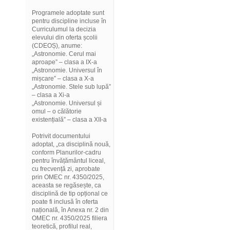
Programele adoptate sunt
pentru discipline incluse în
Curriculumul la decizia
elevului din oferta școlii
(CDEOȘ), anume:
„Astronomie. Cerul mai
aproape” – clasa a IX-a
„Astronomie. Universul în
mișcare” – clasa a X-a
„Astronomie. Stele sub lupă”
– clasa a Xi-a
„Astronomie. Universul și
omul – o călătorie
existențială” – clasa a XII-a
Potrivit documentului
adoptat, „ca disciplină nouă,
conform Planurilor-cadru
pentru învățământul liceal,
cu frecvență zi, aprobate
prin OMEC nr. 4350/2025,
aceasta se regăsește, ca
disciplină de tip opțional ce
poate fi inclusă în oferta
națională, în Anexa nr. 2 din
OMEC nr. 4350/2025 filiera
teoretică, profilul real,