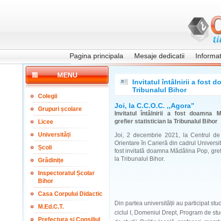
Pagina principala
Mesaje dedicatii
Informati
MENU
Invitatul întâlnirii a fost
Tribunalul Bihor
Colegii
Joi, la C.C.O.C. ,,Agora”
Grupuri școlare
Invitatul întâlnirii a fost doamna 
grefier statistician la Tribunalul Bihor
Licee
Universități
Joi, 2 decembrie 2021, la Centrul de 
Orientare în Carieră din cadrul Universită
Școli
fost invitată doamna Mădălina Pop, grefi
la Tribunalul Bihor.
Grădinițe
Inspectoratul Școlar
Bihor
Casa Corpului Didactic
Din partea universității au participat stud
M.Ed.C.T.
ciclul I, Domeniul Drept, Program de stu
Prefectura și Consiliul