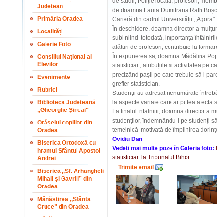
de studii, Poliție locală, profesori, memb
Județean
de doamna Laura Dumitrana Rath Boșca, 
Primăria Oradea
Carieră din cadrul Universității ,,Agora".
În deschidere, doamna director a mulțumit
Localități
subliniind, totodată, importanța întâlniril
Galerie Foto
alături de profesori, contribuie la forma
În expunerea sa, doamna Mădălina Pop a
Consiliul Național al
Elevilor
statistician, atribuțiile și activitatea pe
precizând pașii pe care trebuie să-i pa
Evenimente
grefier statistician.
Rubrici
Studenții au adresat nenumărate întrebări
Biblioteca Județeană
la aspecte variate care ar putea afecta s
„Gheorghe Șincai”
La finalul întâlnirii, doamna director a mul
studenților, îndemnându-i pe studenți s
Orășelul copiilor din
temeinică, motivată de împlinirea dorinț
Oradea
Ovidiu Dan
Biserica Ortodoxă cu
Vedeți mai multe poze în Galeria foto:
hramul Sfântul Apostol
statistician la Tribunalul Bihor.
Andrei
Trimite email
Biserica ,,Sf. Arhangheli
Mihail și Gavriil” din
Oradea
Mănăstirea ,,Sfânta
Cruce” din Oradea