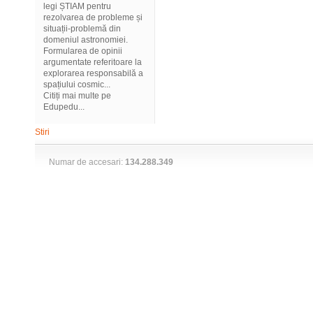
legi ȘTIAM pentru
rezolvarea de probleme și
situații-problemă din
domeniul astronomiei.
Formularea de opinii
argumentate referitoare la
explorarea responsabilă a
spațiului cosmic...
Citiți mai multe pe
Edupedu...
Stiri
Numar de accesari:
134.288.349