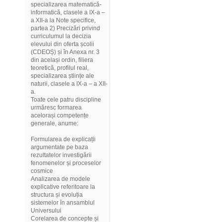
specializarea matematică-
informatică, clasele a IX-a –
a XII-a la Note specifice,
partea 2) Precizări privind
curriculumul la decizia
elevului din oferta școlii
(CDEOȘ) și în Anexa nr. 3
din același ordin, filiera
teoretică, profilul real,
specializarea științe ale
naturii, clasele a IX-a – a XII-
a.
Toate cele patru discipline
urmăresc formarea
acelorași competențe
generale, anume:
Formularea de explicații
argumentate pe baza
rezultatelor investigării
fenomenelor și proceselor
cosmice
Analizarea de modele
explicative referitoare la
structura și evoluția
sistemelor în ansamblul
Universului
Corelarea de concepte și