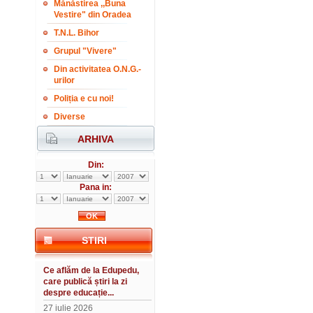
Mănăstirea ,,Buna
Vestire" din Oradea
T.N.L. Bihor
Grupul "Vivere"
Din activitatea O.N.G.-
urilor
Poliția e cu noi!
Diverse
ARHIVA
Din:
Pana in:
STIRI
Ce aflăm de la Edupedu,
care publică știri la zi
despre educație...
27 iulie 2026