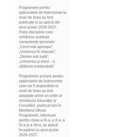
Programele pentru
opționalele de Astronomie la
nivel de liceu au fost
publicate și se aplică din
anul școlar 2026-2027.
Patru discipline care
urmăresc aceleași
competențe generale:
„Cerul mai aproape”,
„Universul în mișcare”,
„Stelele sub lupă”,
„Universul și omul – o
călătorie existențială”
Programele școlare pentru
opționalele de Astronomie
care vor fi disponibile la
nivel de liceu au fost
adoptate printr-un ordin al
ministrului Educației și
Cercetării, publicat luni în
Monitorul Oficial.
Programele, introduse
pentru clasa a IX-a, a X-a, a
XI-a și a XII-a, se aplică
începând cu anul școlar
2026-2027.