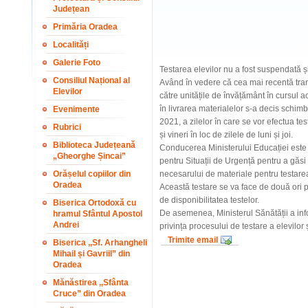
Județean
Primăria Oradea
Localități
Galerie Foto
Testarea elevilor nu a fost suspendată și
Consiliul Național al
Având în vedere că cea mai recentă tranșă
Elevilor
către unitățile de învățământ în cursul ac
în livrarea materialelor s-a decis sch
Evenimente
2021, a zilelor în care se vor efectua tes
Rubrici
și vineri în loc de zilele de luni și joi.
Biblioteca Județeană
Conducerea Ministerului Educației este
„Gheorghe Șincai”
pentru Situații de Urgență pentru a găsi s
Orășelul copiilor din
necesarului de materiale pentru testarea 
Oradea
Această testare se va face de două ori pe
de disponibilitatea testelor.
Biserica Ortodoxă cu
De asemenea, Ministerul Sănătății a info
hramul Sfântul Apostol
Andrei
privința procesului de testare a elevilor 
Trimite email
Biserica ,,Sf. Arhangheli
Mihail și Gavriil” din
Oradea
Mănăstirea ,,Sfânta
Cruce” din Oradea