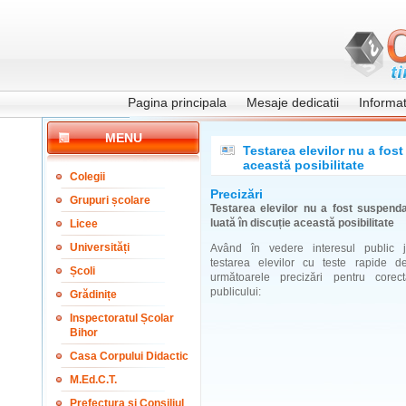
Pagina principala
Mesaje dedicatii
Informati
MENU
Testarea elevilor nu a fost
această posibilitate
Colegii
Precizări
Grupuri școlare
Testarea elevilor nu a fost suspenda
luată în discuție această posibilitate
Licee
Universități
Având în vedere interesul public jus
testarea elevilor cu teste rapide d
Școli
următoarele precizări pentru corec
publicului:
Grădinițe
Inspectoratul Școlar
Bihor
Casa Corpului Didactic
M.Ed.C.T.
Prefectura și Consiliul