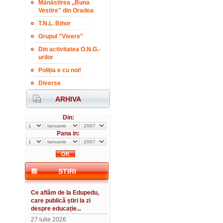
Mănăstirea ,,Buna
Vestire" din Oradea
T.N.L. Bihor
Grupul "Vivere"
Din activitatea O.N.G.-
urilor
Poliția e cu noi!
Diverse
ARHIVA
Din:
Pana in:
STIRI
Ce aflăm de la Edupedu,
care publică știri la zi
despre educație...
27 iulie 2026