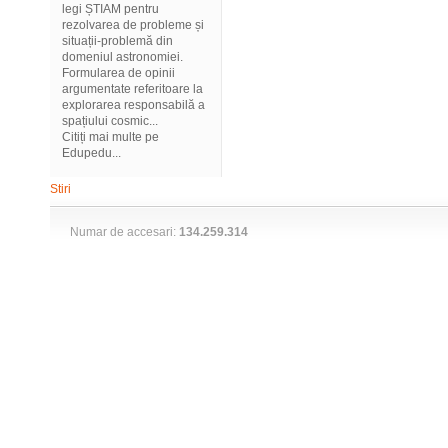
legi ȘTIAM pentru
rezolvarea de probleme și
situații-problemă din
domeniul astronomiei.
Formularea de opinii
argumentate referitoare la
explorarea responsabilă a
spațiului cosmic...
Citiți mai multe pe
Edupedu...
Stiri
Numar de accesari:
134.259.314