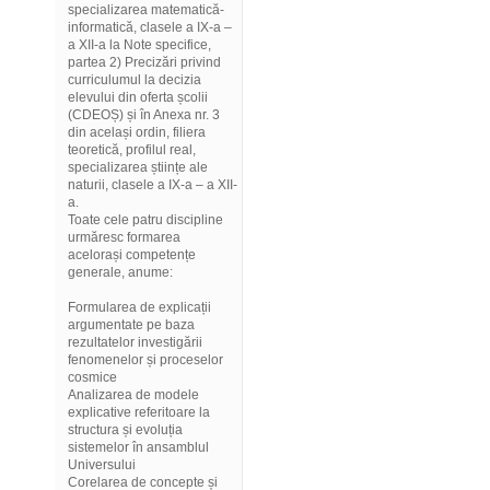
specializarea matematică-
informatică, clasele a IX-a –
a XII-a la Note specifice,
partea 2) Precizări privind
curriculumul la decizia
elevului din oferta școlii
(CDEOȘ) și în Anexa nr. 3
din același ordin, filiera
teoretică, profilul real,
specializarea științe ale
naturii, clasele a IX-a – a XII-
a.
Toate cele patru discipline
urmăresc formarea
acelorași competențe
generale, anume:
Formularea de explicații
argumentate pe baza
rezultatelor investigării
fenomenelor și proceselor
cosmice
Analizarea de modele
explicative referitoare la
structura și evoluția
sistemelor în ansamblul
Universului
Corelarea de concepte și