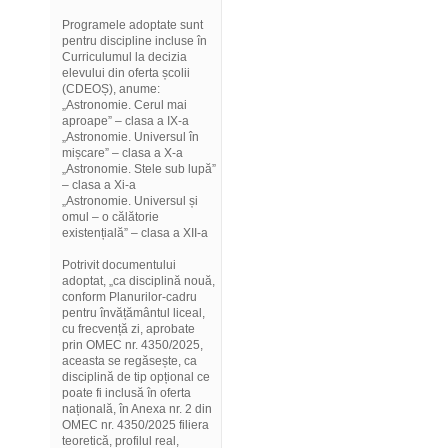
Programele adoptate sunt
pentru discipline incluse în
Curriculumul la decizia
elevului din oferta școlii
(CDEOȘ), anume:
„Astronomie. Cerul mai
aproape” – clasa a IX-a
„Astronomie. Universul în
mișcare” – clasa a X-a
„Astronomie. Stele sub lupă”
– clasa a Xi-a
„Astronomie. Universul și
omul – o călătorie
existențială” – clasa a XII-a
Potrivit documentului
adoptat, „ca disciplină nouă,
conform Planurilor-cadru
pentru învățământul liceal,
cu frecvență zi, aprobate
prin OMEC nr. 4350/2025,
aceasta se regăsește, ca
disciplină de tip opțional ce
poate fi inclusă în oferta
națională, în Anexa nr. 2 din
OMEC nr. 4350/2025 filiera
teoretică, profilul real,