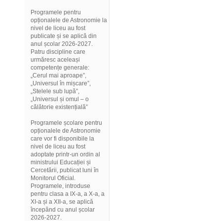
Programele pentru
opționalele de Astronomie la
nivel de liceu au fost
publicate și se aplică din
anul școlar 2026-2027.
Patru discipline care
urmăresc aceleași
competențe generale:
„Cerul mai aproape”,
„Universul în mișcare”,
„Stelele sub lupă”,
„Universul și omul – o
călătorie existențială”
Programele școlare pentru
opționalele de Astronomie
care vor fi disponibile la
nivel de liceu au fost
adoptate printr-un ordin al
ministrului Educației și
Cercetării, publicat luni în
Monitorul Oficial.
Programele, introduse
pentru clasa a IX-a, a X-a, a
XI-a și a XII-a, se aplică
începând cu anul școlar
2026-2027.