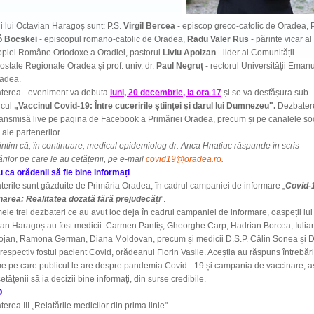
ții lui Octavian Haragoș sunt: P.S.
Virgil Bercea
- episcop greco-catolic de Oradea, P
ó Böcskei
- episcopul romano-catolic de Oradea,
Radu Valer Rus
- părinte vicar al
opiei Române Ortodoxe a Oradiei, pastorul
Liviu Apolzan
- lider al Comunității
ostale Regionale Oradea și prof. univ. dr.
Paul Negruț
- rectorul Universității Eman
radea.
terea - eveniment va debuta
luni, 20 decembrie, la ora 17
și se va desfășura sub
icul
„Vaccinul Covid-19: Între cuceririle științei și darul lui Dumnezeu".
Dezbater
transmisă live pe pagina de Facebook a Primăriei Oradea, precum și pe canalele so
ale partenerilor.
tim că, în continuare, medicul epidemiolog dr. Anca Hnatiuc răspunde în scris
ărilor pe care le au cetățenii, pe e-mail
covid19@oradea.ro
.
 ca orădenii să fie bine informați
erile sunt găzduite de Primăria Oradea, în cadrul campaniei de informare „
Covid-1
narea: Realitatea dozată fără prejudecăți
".
mele trei dezbateri ce au avut loc deja în cadrul campaniei de informare, oaspeții lui
an Haragoș au fost medicii: Carmen Pantiș, Gheorghe Carp, Hadrian Borcea, Iulia
ojan, Ramona German, Diana Moldovan, precum și medicii D.S.P. Călin Sonea și 
respectiv fostul pacient Covid, orădeanul Florin Vasile. Aceștia au răspuns întrebări
me pe care publicul le are despre pandemia Covid - 19 și campania de vaccinare, as
cetățenii să ia decizii bine informați, din surse credibile.
O
erea III „Relatările medicilor din prima linie"