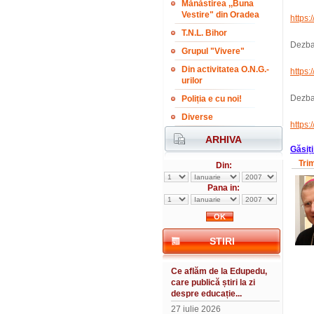
Mănăstirea ,,Buna
Vestire" din Oradea
https
T.N.L. Bihor
Dezba
Grupul "Vivere"
Din activitatea O.N.G.-
https
urilor
Dezbat
Poliția e cu noi!
Diverse
https
ARHIVA
Găsiți
Tri
Din:
Pana in:
STIRI
Ce aflăm de la Edupedu,
care publică știri la zi
despre educație...
27 iulie 2026