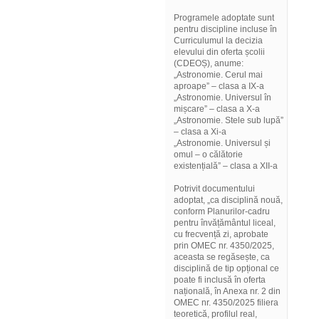
Programele adoptate sunt
pentru discipline incluse în
Curriculumul la decizia
elevului din oferta școlii
(CDEOȘ), anume:
„Astronomie. Cerul mai
aproape” – clasa a IX-a
„Astronomie. Universul în
mișcare” – clasa a X-a
„Astronomie. Stele sub lupă”
– clasa a Xi-a
„Astronomie. Universul și
omul – o călătorie
existențială” – clasa a XII-a
Potrivit documentului
adoptat, „ca disciplină nouă,
conform Planurilor-cadru
pentru învățământul liceal,
cu frecvență zi, aprobate
prin OMEC nr. 4350/2025,
aceasta se regăsește, ca
disciplină de tip opțional ce
poate fi inclusă în oferta
națională, în Anexa nr. 2 din
OMEC nr. 4350/2025 filiera
teoretică, profilul real,