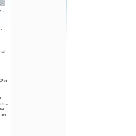
.S.
uel
ea
cial
9 și
n
Diana
lor
tfel