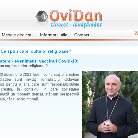
Mesaje dedicatii
Informatii utile
Contact
Ce spun capii cultelor religioase?
atere - eveniment; vaccinul Covid-19:
n capii cultelor religioase?
20 decembrie 2021, liderii comunităților creștine
radea sunt invitații jurnalistului Octavian
oș pentru a afla care sunt responsabilitățile
creștin, în contextul în care societatea
rsează un moment delicat, atât din perspectivă
lă, cât și socio-morală.