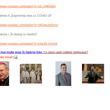
://www.youtube.com/watch?v=vzl_jHIMSMg
terea II „Experiența mea cu COVID-19"
://www.youtube.com/watch?v=VK2jwUHSzyU
erea I „În dialog cu medicii"
://www.youtube.com/watch?v=xXwZd-sVwVA
 mai multe poze în Galeria foto:
Ce spun capii cultelor religioase?
mite email