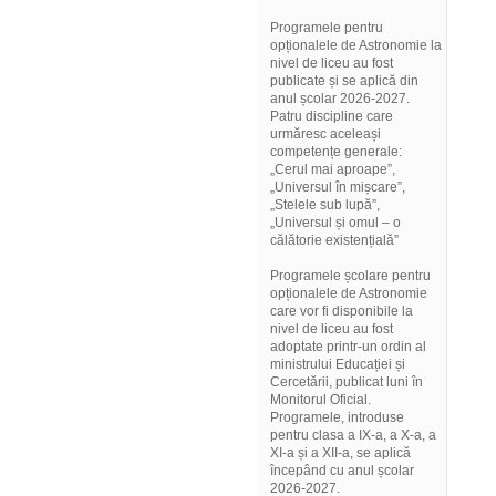
Programele pentru
opționalele de Astronomie la
nivel de liceu au fost
publicate și se aplică din
anul școlar 2026-2027.
Patru discipline care
urmăresc aceleași
competențe generale:
„Cerul mai aproape”,
„Universul în mișcare”,
„Stelele sub lupă”,
„Universul și omul – o
călătorie existențială”
Programele școlare pentru
opționalele de Astronomie
care vor fi disponibile la
nivel de liceu au fost
adoptate printr-un ordin al
ministrului Educației și
Cercetării, publicat luni în
Monitorul Oficial.
Programele, introduse
pentru clasa a IX-a, a X-a, a
XI-a și a XII-a, se aplică
începând cu anul școlar
2026-2027.