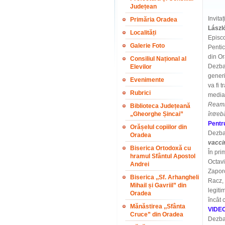
Județean
Invita
Primăria Oradea
Lászl
Localități
Episc
Galerie Foto
Pentic
din O
Consiliul Național al
Dezba
Elevilor
gener
Evenimente
va fi 
Rubrici
media 
Reamin
Biblioteca Județeană
„Gheorghe Șincai”
întreb
Pentru
Orășelul copiilor din
Dezbat
Oradea
vacci
Biserica Ortodoxă cu
În pri
hramul Sfântul Apostol
Octavi
Andrei
Zapor
Biserica ,,Sf. Arhangheli
Racz, 
Mihail și Gavriil” din
legiti
Oradea
încât 
Mănăstirea ,,Sfânta
VIDE
Cruce” din Oradea
Dezbat