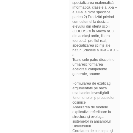
specializarea matematică-
informatică, clasele a IX-a –
a XII-a la Note specifice,
partea 2) Precizări privind
curriculumul la decizia
elevului din oferta școlii
(CDEOȘ) și în Anexa nr. 3
din același ordin, filiera
teoretică, profilul real,
specializarea științe ale
naturii, clasele a IX-a – a XII-
a.
Toate cele patru discipline
urmăresc formarea
acelorași competențe
generale, anume:
Formularea de explicații
argumentate pe baza
rezultatelor investigării
fenomenelor și proceselor
cosmice
Analizarea de modele
explicative referitoare la
structura și evoluția
sistemelor în ansamblul
Universului
Corelarea de concepte și