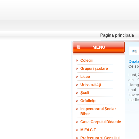
Pagina principala
MENU
Colegii
Dezb
Ce spu
Grupuri școlare
Luni, 
Licee
din O
Universități
Harag
unui 
Școli
trave
medica
Grădinițe
Inspectoratul Școlar
Bihor
Casa Corpului Didactic
M.Ed.C.T.
Prefectura și Consiliul