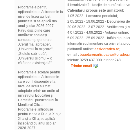
fi ierarhizate în funcție de numărul de vo
Programele pentru
Calendarul propus este următorul:
opționalele de Astronomie la
1.05.2022 - Lansarea portalului;
nivel de liceu au fost
publicate și se aplică din
2.05.2022 - 19.06.2022 - Depunerea de 
anul școlar 2026-2027.
20.06.2022 - 3.07.2022 - Verificarea și 
Patru discipline care
4.07.2022 - 4.09.2022 - Votarea online;
urmăresc aceleași
5.09.2022 - 25.09.2022 - Întâlniri publice
competențe generale:
Informații suplimentare cu privire la proc
„Cerul mai aproape”,
„Universul în mișcare”,
platformă online:
activ.oradea.ro
;
„Stelele sub lupă”,
e-mail :
bugetareparticipativa@oradea.
„Universul și omul – o
telefon: 0259.437.000 interior 248
călătorie existențială”
Trimite email
Programele școlare pentru
opționalele de Astronomie
care vor fi disponibile la
nivel de liceu au fost
adoptate printr-un ordin al
ministrului Educației și
Cercetării, publicat luni în
Monitorul Oficial.
Programele, introduse
pentru clasa a IX-a, a X-a, a
XI-a și a XII-a, se aplică
începând cu anul școlar
2026-2027.