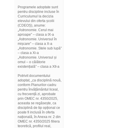
Programele adoptate sunt
pentru discipline incluse în
Curriculumul la decizia
elevului din oferta școlii
(CDEOȘ), anume:
„Astronomie. Cerul mai
aproape” – clasa a IX-a
„Astronomie. Universul în
mișcare” – clasa a X-a
„Astronomie. Stele sub lupă”
– clasa a Xi-a
„Astronomie. Universul și
omul – o călătorie
existențială” – clasa a XII-a
Potrivit documentului
adoptat, „ca disciplină nouă,
conform Planurilor-cadru
pentru învățământul liceal,
cu frecvență zi, aprobate
prin OMEC nr. 4350/2025,
aceasta se regăsește, ca
disciplină de tip opțional ce
poate fi inclusă în oferta
națională, în Anexa nr. 2 din
OMEC nr. 4350/2025 filiera
teoretică, profilul real,