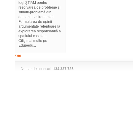
legi ȘTIAM pentru
rezolvarea de probleme și
situații-problemă din
domeniul astronomiei.
Formularea de opinii
argumentate referitoare la
explorarea responsabilă a
spațiului cosmic...
Citiți mai multe pe
Edupedu...
Stiri
Numar de accesari:
134.337.735