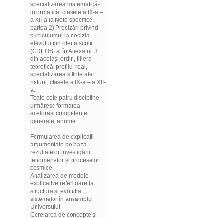
specializarea matematică-
informatică, clasele a IX-a –
a XII-a la Note specifice,
partea 2) Precizări privind
curriculumul la decizia
elevului din oferta școlii
(CDEOȘ) și în Anexa nr. 3
din același ordin, filiera
teoretică, profilul real,
specializarea științe ale
naturii, clasele a IX-a – a XII-
a.
Toate cele patru discipline
urmăresc formarea
acelorași competențe
generale, anume:
Formularea de explicații
argumentate pe baza
rezultatelor investigării
fenomenelor și proceselor
cosmice
Analizarea de modele
explicative referitoare la
structura și evoluția
sistemelor în ansamblul
Universului
Corelarea de concepte și