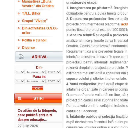
Mănăstirea ,,Buna
următoarele etape:
Vestire" din Oradea
1. Înregistrarea pe platformă
: înregist
T.N.L. Bihor
obligatorie pentru a putea trimite propun
2. Depunerea proiectelor
: fiecare cet
Grupul "Vivere"
proiecte prin intermediul platformei
acti
Din activitatea O.N.G.-
pentru fiecare proiect este de 100.000 le
urilor
3.
Analiza tehnică și legală a proiectel
Poliția e cu noi!
analize tehnice şi legale ce va fi realiza
Oradea. Comisia analizează conformitate
Diverse
Regulament, cu alte prevederi legale în 
ARHIVA
tehnică a acestora. În cazul în care comi
proiectului pentru informații suplimentar
Din:
rezervă dreptul de a ajusta proiectele. P
estimarea mai eficientă a costurilor din 
Pana in:
supuse votului şi ulterior implementate.
4. Votul cetățenilor
: vor fi două etape de
întâlnirile organizate în cartiere și com
O persoană poate vota atât on-line, cât ș
STIRI
proiect din cadrul listei cuprinzând toate
Pentru a vota on-line, cetățenii trebuie 
Ce aflăm de la Edupedu,
contul de Facebook.
care publică știri la zi
5.
Întâlnirile publice și selecția finală 
despre educație...
după dezbaterea în cadrul întâlnirilor pub
27 iulie 2026
cumularea voturilor online și a voturilor 