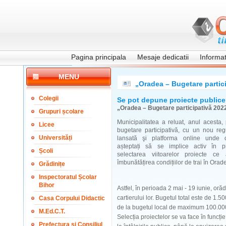
Pagina principala
Mesaje dedicatii
Informati
MENU
„Oradea – Bugetare partic
Colegii
Se pot depune proiecte publice 
„Oradea – Bugetare participativă 202
Grupuri școlare
Municipalitatea a reluat, anul acesta
Licee
bugetare participativă, cu un nou reg
Universități
lansată şi platforma online unde o
așteptați să se implice activ în p
Școli
selectarea viitoarelor proiecte c
îmbunătățirea condițiilor de trai în Orad
Grădinițe
Inspectoratul Școlar
Bihor
Astfel, în perioada 2 mai - 19 iunie, or
cartierului lor. Bugetul total este de 1.5
Casa Corpului Didactic
de la bugetul local de maximum 100.000 
M.Ed.C.T.
Selecția proiectelor se va face în funcți
Prefectura și Consiliul