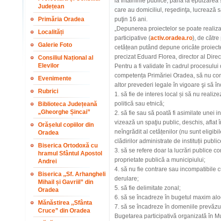
la întâlnirile publice, până la epuizare
Județean
care au domiciliul, reşedinţa, lucrează s
Primăria Oradea
puţin 16 ani.
„Depunerea proiectelor se poate realiza 
Localități
participative (
activ.oradea.ro
), de către
Galerie Foto
cetățean putând depune oricâte proiecte 
precizat Eduard Florea, director al Dire
Consiliul Național al
Elevilor
Pentru a fi validate în cadrul procesului
competența Primăriei Oradea, să nu con
Evenimente
altor prevederi legale în vigoare şi să
Rubrici
1. să fie de interes local și să nu realize
politică sau etnică;
Biblioteca Județeană
„Gheorghe Șincai”
2. să fie sau să poată fi asimilate unei i
vizează un spaţiu public, deschis, aflat î
Orășelul copiilor din
neîngrădit al cetățenilor (nu sunt eligib
Oradea
clădirilor administrate de instituții public
Biserica Ortodoxă cu
3. să se refere doar la lucrări publice co
hramul Sfântul Apostol
proprietate publică a municipiului;
Andrei
4. să nu fie contrare sau incompatibile cu
Biserica ,,Sf. Arhangheli
derulare;
Mihail și Gavriil” din
5. să fie delimitate zonal;
Oradea
6. să se încadreze în bugetul maxim aloc
Mănăstirea ,,Sfânta
7. să se încadreze în domeniile prevăz
Cruce” din Oradea
Bugetarea participativă organizată în M