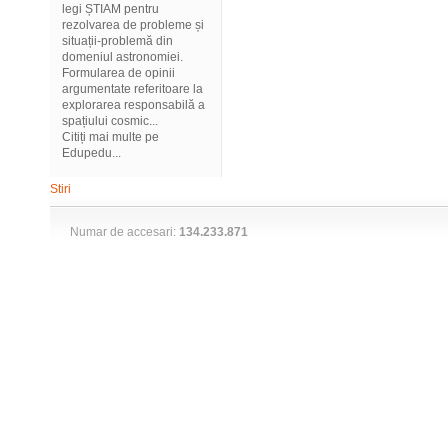
legi ȘTIAM pentru
rezolvarea de probleme și
situații-problemă din
domeniul astronomiei.
Formularea de opinii
argumentate referitoare la
explorarea responsabilă a
spațiului cosmic...
Citiți mai multe pe
Edupedu...
Stiri
Numar de accesari:
134.233.871