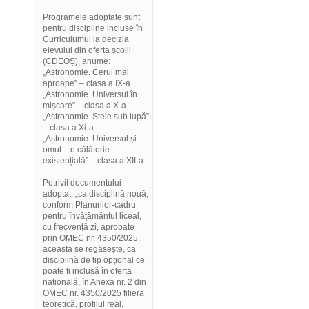
Programele adoptate sunt
pentru discipline incluse în
Curriculumul la decizia
elevului din oferta școlii
(CDEOȘ), anume:
„Astronomie. Cerul mai
aproape” – clasa a IX-a
„Astronomie. Universul în
mișcare” – clasa a X-a
„Astronomie. Stele sub lupă”
– clasa a Xi-a
„Astronomie. Universul și
omul – o călătorie
existențială” – clasa a XII-a
Potrivit documentului
adoptat, „ca disciplină nouă,
conform Planurilor-cadru
pentru învățământul liceal,
cu frecvență zi, aprobate
prin OMEC nr. 4350/2025,
aceasta se regăsește, ca
disciplină de tip opțional ce
poate fi inclusă în oferta
națională, în Anexa nr. 2 din
OMEC nr. 4350/2025 filiera
teoretică, profilul real,