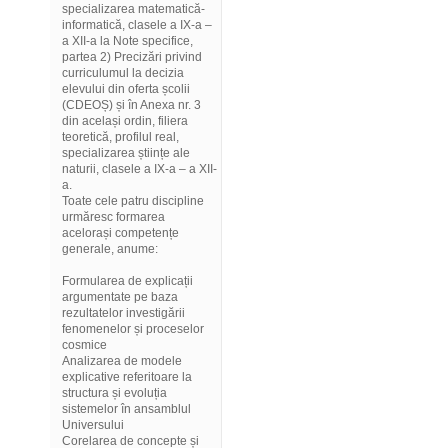
specializarea matematică-
informatică, clasele a IX-a –
a XII-a la Note specifice,
partea 2) Precizări privind
curriculumul la decizia
elevului din oferta școlii
(CDEOȘ) și în Anexa nr. 3
din același ordin, filiera
teoretică, profilul real,
specializarea științe ale
naturii, clasele a IX-a – a XII-
a.
Toate cele patru discipline
urmăresc formarea
acelorași competențe
generale, anume:
Formularea de explicații
argumentate pe baza
rezultatelor investigării
fenomenelor și proceselor
cosmice
Analizarea de modele
explicative referitoare la
structura și evoluția
sistemelor în ansamblul
Universului
Corelarea de concepte și