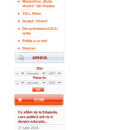
Mănăstirea ,,Buna
Vestire" din Oradea
T.N.L. Bihor
Grupul "Vivere"
Din activitatea O.N.G.-
urilor
Poliția e cu noi!
Diverse
ARHIVA
Din:
Pana in:
STIRI
Ce aflăm de la Edupedu,
care publică știri la zi
despre educație...
27 iulie 2026