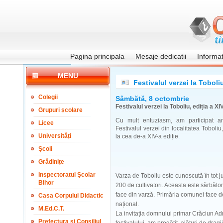
Pagina principala
Mesaje dedicatii
Informati
MENU
Festivalul verzei la Toboliu
Colegii
Sâmbătă, 8 octombrie
Festivalul verzei la Toboliu, ediția a XI
Grupuri școlare
Cu mult entuziasm, am participat a
Licee
Festivalul verzei din localitatea Toboliu,
Universități
la cea de-a XIV-a ediție.
Școli
Grădinițe
Inspectoratul Școlar
Varza de Toboliu este cunoscută în tot jud
Bihor
200 de cultivatori. Aceasta este sărbător
face din varză. Primăria comunei face 
Casa Corpului Didactic
național.
M.Ed.C.T.
La invitația domnului primar Crăciun Ad
Prefectura și Consiliul