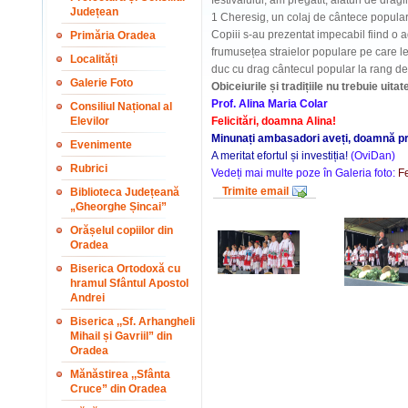
festivalului, am pregătit, alături de drag
Județean
1 Cheresig, un colaj de cântece populare
Copiii s-au prezentat impecabil fiind o 
Primăria Oradea
frumusețea straielor populare pe care le-
Localități
duc cu drag cântecul popular la rang de a
Galerie Foto
Obiceiurile și tradițiile nu trebuie uit
Prof. Alina Maria Colar
Consiliul Național al
Elevilor
Felicitări, doamna Alina!
Minunați ambasadori aveți, doamnă pr
Evenimente
A meritat efortul și investiția!
(OviDan)
Rubrici
Vedeți mai multe poze în Galeria foto:
Fe
Trimite email
Biblioteca Județeană
„Gheorghe Șincai”
Orășelul copiilor din
Oradea
Biserica Ortodoxă cu
hramul Sfântul Apostol
Andrei
Biserica ,,Sf. Arhangheli
Mihail și Gavriil” din
Oradea
Mănăstirea ,,Sfânta
Cruce” din Oradea