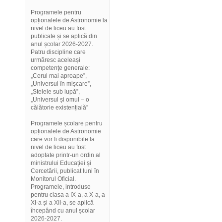
Programele pentru
opționalele de Astronomie la
nivel de liceu au fost
publicate și se aplică din
anul școlar 2026-2027.
Patru discipline care
urmăresc aceleași
competențe generale:
„Cerul mai aproape”,
„Universul în mișcare”,
„Stelele sub lupă”,
„Universul și omul – o
călătorie existențială”
Programele școlare pentru
opționalele de Astronomie
care vor fi disponibile la
nivel de liceu au fost
adoptate printr-un ordin al
ministrului Educației și
Cercetării, publicat luni în
Monitorul Oficial.
Programele, introduse
pentru clasa a IX-a, a X-a, a
XI-a și a XII-a, se aplică
începând cu anul școlar
2026-2027.