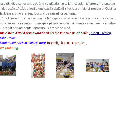
aje din diverse lecturi. Lucrând cu atât de multe forme, culori și arome, nu puteam
și degustăm. Astfel, a ieșit o gustoasă salată din fructe aromate și zemoase. Copiii 
at toate aromele și s-au bucurat de gustul lor parfumat.
ții ne-am luat rămas bun de la bogata și spectaculoasa toamnă și o așteptăm
n de an să ne încânte cu peisajele pictate în tonuri și nuanțe calde care ne încălze
ul, pregătindu-ne pentru anotimpul care stă să vină...
na este o a doua primăvară
când fiecare frunză este o floare".
(Albert Camus)
Alina Colar
 mai multe poze în Galeria foto:
Toamnă, să te duci cu bine...
mite email