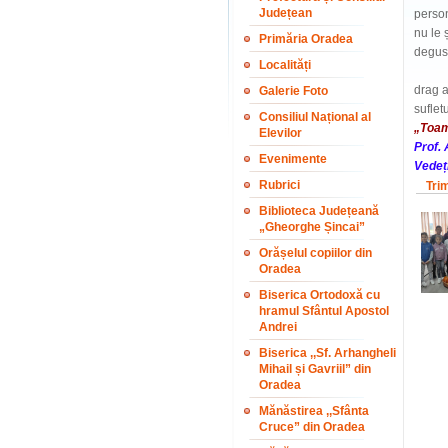
Județean
person
nu le 
Primăria Oradea
degust
Localități
Cu to
drag a
Galerie Foto
suflet
Consiliul Național al
„Toam
Elevilor
Prof. 
Evenimente
Vedeți
Rubrici
Tri
Biblioteca Județeană
„Gheorghe Șincai”
Orășelul copiilor din
Oradea
Biserica Ortodoxă cu
hramul Sfântul Apostol
Andrei
Biserica ,,Sf. Arhangheli
Mihail și Gavriil” din
Oradea
Mănăstirea ,,Sfânta
Cruce” din Oradea