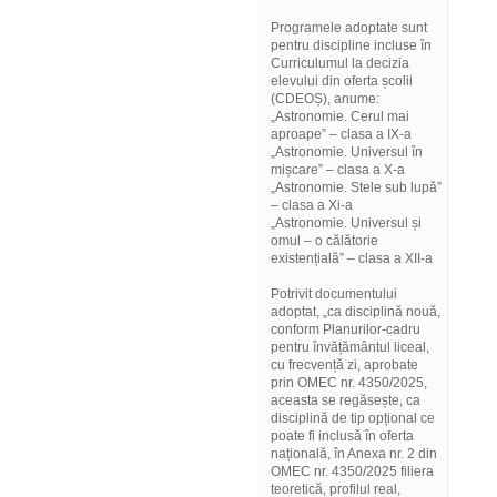
Programele adoptate sunt
pentru discipline incluse în
Curriculumul la decizia
elevului din oferta școlii
(CDEOȘ), anume:
„Astronomie. Cerul mai
aproape” – clasa a IX-a
„Astronomie. Universul în
mișcare” – clasa a X-a
„Astronomie. Stele sub lupă”
– clasa a Xi-a
„Astronomie. Universul și
omul – o călătorie
existențială” – clasa a XII-a
Potrivit documentului
adoptat, „ca disciplină nouă,
conform Planurilor-cadru
pentru învățământul liceal,
cu frecvență zi, aprobate
prin OMEC nr. 4350/2025,
aceasta se regăsește, ca
disciplină de tip opțional ce
poate fi inclusă în oferta
națională, în Anexa nr. 2 din
OMEC nr. 4350/2025 filiera
teoretică, profilul real,