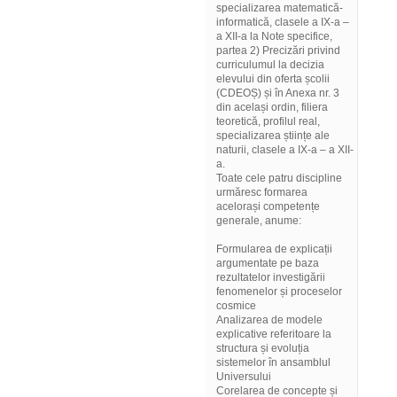
specializarea matematică-
informatică, clasele a IX-a –
a XII-a la Note specifice,
partea 2) Precizări privind
curriculumul la decizia
elevului din oferta școlii
(CDEOȘ) și în Anexa nr. 3
din același ordin, filiera
teoretică, profilul real,
specializarea științe ale
naturii, clasele a IX-a – a XII-
a.
Toate cele patru discipline
urmăresc formarea
acelorași competențe
generale, anume:
Formularea de explicații
argumentate pe baza
rezultatelor investigării
fenomenelor și proceselor
cosmice
Analizarea de modele
explicative referitoare la
structura și evoluția
sistemelor în ansamblul
Universului
Corelarea de concepte și