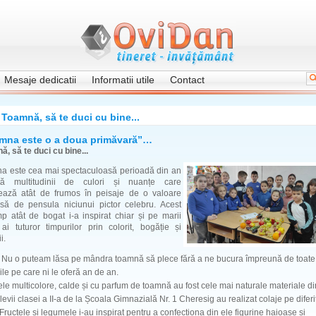
Mesaje dedicatii
Informatii utile
Contact
Toamnă, să te duci cu bine...
mna este o a doua primăvară”…
, să te duci cu bine...
a este cea mai spectaculoasă perioadă din an
ită multitudinii de culori și nuanțe care
nează atât de frumos în peisaje de o valoare
nsă de pensula niciunui pictor celebru. Acest
p atât de bogat i-a inspirat chiar și pe marii
i ai tuturor timpurilor prin colorit, bogăție și
i.
puteam lăsa pe mândra toamnă să plece fără a ne bucura împreună de toate
ile pe care ni le oferă an de an.
le multicolore, calde și cu parfum de toamnă au fost cele mai naturale materiale di
levii clasei a II-a de la Școala Gimnazială Nr. 1 Cheresig au realizat colaje pe diferi
Fructele și legumele i-au inspirat pentru a confecționa din ele figurine haioase și