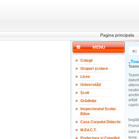
Pagina principala
MENU
Colegii
„Toa
Toamnă
Grupuri școlare
Toamn
Licee
dator
Universități
alter
neati
Școli
anotim
artișt
Grădinițe
caprici
Inspectoratul Școlar
Bihor
Nu o 
bogăți
Casa Corpului Didactic
Frunze
M.Ed.C.T.
care e
teme. 
Prefectura și Consiliul