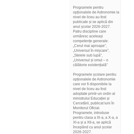
Programele pentru
opționalele de Astronomie la
nivel de liceu au fost
publicate și se aplică din
anul școlar 2026-2027.
Patru discipline care
urmăresc aceleași
competențe generale:
„Cerul mai aproape”,
„Universul în mișcare”,
„Stelele sub lupă”,
„Universul și omul – o
călătorie existențială”
Programele școlare pentru
opționalele de Astronomie
care vor fi disponibile la
nivel de liceu au fost
adoptate printr-un ordin al
ministrului Educației și
Cercetării, publicat luni în
Monitorul Oficial.
Programele, introduse
pentru clasa a IX-a, a X-a, a
XI-a și a XII-a, se aplică
începând cu anul școlar
2026-2027.