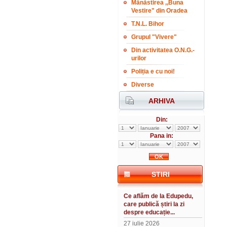
Mănăstirea ,,Buna
Vestire" din Oradea
T.N.L. Bihor
Grupul "Vivere"
Din activitatea O.N.G.-
urilor
Poliția e cu noi!
Diverse
ARHIVA
Din:
Pana in:
STIRI
Ce aflăm de la Edupedu,
care publică știri la zi
despre educație...
27 iulie 2026