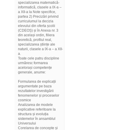
specializarea matematică-
informatică, clasele a IX-a –
a XII-a la Note specifice,
partea 2) Precizări privind
curriculumul la decizia
elevului din oferta școlii
(CDEOȘ) și în Anexa nr. 3
din același ordin, filiera
teoretică, profilul real,
specializarea științe ale
naturii, clasele a IX-a – a XII-
a.
Toate cele patru discipline
urmăresc formarea
acelorași competențe
generale, anume:
Formularea de explicații
argumentate pe baza
rezultatelor investigării
fenomenelor și proceselor
cosmice
Analizarea de modele
explicative referitoare la
structura și evoluția
sistemelor în ansamblul
Universului
Corelarea de concepte și