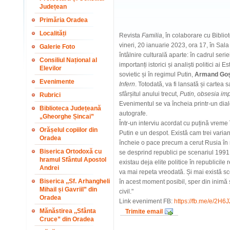
Județean
Primăria Oradea
Localități
Revista
Familia
, în colaborare cu Bibl
vineri, 20 ianuarie 2023, ora 17, în Sal
Galerie Foto
întâlnire culturală aparte: în cadrul serie
Consiliul Național al
importanți istorici și analiști politici ai 
Elevilor
sovietic și în regimul Putin,
Armand Go
Evenimente
Infern
. Totodată, va fi lansată și cartea
sfârșitul anului trecut,
Putin, obsesia imp
Rubrici
Evenimentul se va încheia printr-un dia
Biblioteca Județeană
autografe.
„Gheorghe Șincai”
Într-un interviu acordat cu puțină vrem
Orășelul copiilor din
Putin e un despot. Există cam trei varia
Oradea
încheie o pace precum a cerut Rusia în 
Biserica Ortodoxă cu
se desprind republici pe scenariul 1991
hramul Sfântul Apostol
existau deja elite politice în republicile
Andrei
va mai repeta vreodată. Și mai există sc
Biserica ,,Sf. Arhangheli
în acest moment posibil, sper din inimă 
Mihail și Gavriil” din
civil."
Oradea
Link eveniment FB:
https://fb.me/e/2H6
Mănăstirea ,,Sfânta
Trimite email
Cruce” din Oradea