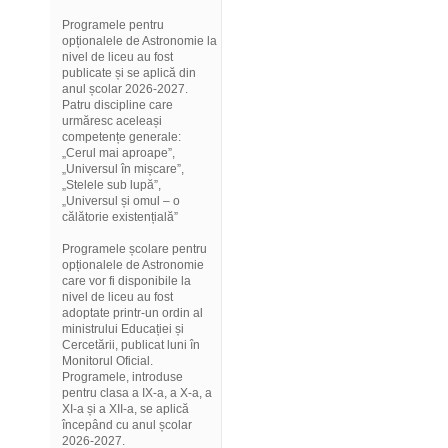
Programele pentru
opționalele de Astronomie la
nivel de liceu au fost
publicate și se aplică din
anul școlar 2026-2027.
Patru discipline care
urmăresc aceleași
competențe generale:
„Cerul mai aproape”,
„Universul în mișcare”,
„Stelele sub lupă”,
„Universul și omul – o
călătorie existențială”
Programele școlare pentru
opționalele de Astronomie
care vor fi disponibile la
nivel de liceu au fost
adoptate printr-un ordin al
ministrului Educației și
Cercetării, publicat luni în
Monitorul Oficial.
Programele, introduse
pentru clasa a IX-a, a X-a, a
XI-a și a XII-a, se aplică
începând cu anul școlar
2026-2027.