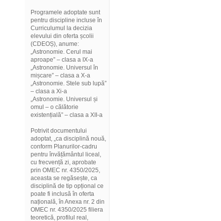
Programele adoptate sunt
pentru discipline incluse în
Curriculumul la decizia
elevului din oferta școlii
(CDEOȘ), anume:
„Astronomie. Cerul mai
aproape” – clasa a IX-a
„Astronomie. Universul în
mișcare” – clasa a X-a
„Astronomie. Stele sub lupă”
– clasa a Xi-a
„Astronomie. Universul și
omul – o călătorie
existențială” – clasa a XII-a
Potrivit documentului
adoptat, „ca disciplină nouă,
conform Planurilor-cadru
pentru învățământul liceal,
cu frecvență zi, aprobate
prin OMEC nr. 4350/2025,
aceasta se regăsește, ca
disciplină de tip opțional ce
poate fi inclusă în oferta
națională, în Anexa nr. 2 din
OMEC nr. 4350/2025 filiera
teoretică, profilul real,