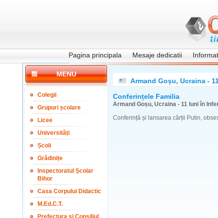
Pagina principala
Mesaje dedicatii
Informati
MENU
Armand Goșu, Ucraina - 11 
Colegii
Conferințele Familia
Armand Goșu, Ucraina - 11 luni în Infe
Grupuri școlare
Conferință și lansarea cărții Putin, obse
Licee
Universități
Școli
Grădinițe
Inspectoratul Școlar
Bihor
Casa Corpului Didactic
M.Ed.C.T.
Prefectura și Consiliul