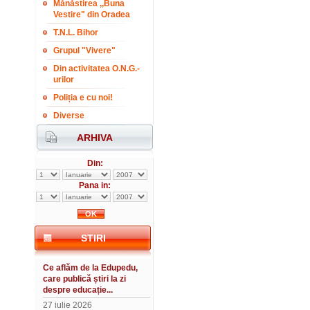
Mănăstirea ,,Buna
Vestire" din Oradea
T.N.L. Bihor
Grupul "Vivere"
Din activitatea O.N.G.-
urilor
Poliția e cu noi!
Diverse
ARHIVA
Din:
Pana in:
STIRI
Ce aflăm de la Edupedu,
care publică știri la zi
despre educație...
27 iulie 2026