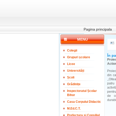
Pagina principala
MENU
Colegii
În pa
Grupuri școlare
Proie
Actio
Licee
Universități
Proiec
din c
Școli
,,Olte
patru
Grădinițe
activi
Inspectoratul Școlar
pentru
Bihor
de co
durabi
Casa Corpului Didactic
M.Ed.C.T.
Prefectura și Consiliul