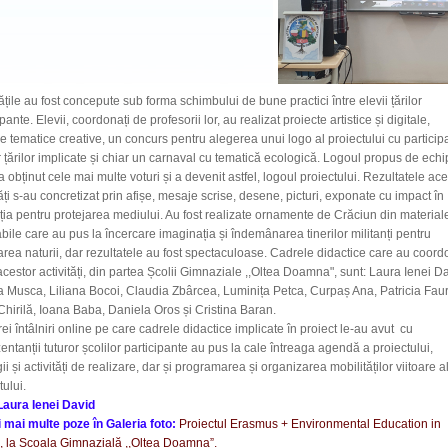
tățile au fost concepute sub forma schimbului de bune practici între elevii țărilor
ipante. Elevii, coordonați de profesorii lor, au realizat proiecte artistice și digitale,
re tematice creative, un concurs pentru alegerea unui logo al proiectului cu particip
r țărilor implicate și chiar un carnaval cu tematică ecologică. Logoul propus de ech
a obținut cele mai multe voturi și a devenit astfel, logoul proiectului. Rezultatele ace
tăți s-au concretizat prin afișe, mesaje scrise, desene, picturi, exponate cu impact în
ia pentru protejarea mediului. Au fost realizate ornamente de Crăciun din material
abile care au pus la încercare imaginația și îndemânarea tinerilor militanți pentru
area naturii, dar rezultatele au fost spectaculoase. Cadrele didactice care au coord
acestor activități, din partea Școlii Gimnaziale ,,Oltea Doamna", sunt: Laura Ienei D
a Musca, Liliana Bocoi, Claudia Zbârcea, Luminița Petca, Curpaș Ana, Patricia Faur
 Chirilă, Ioana Baba, Daniela Oros și Cristina Baran.
rei întâlniri online pe care cadrele didactice implicate în proiect le-au avut cu
entanții tuturor școlilor participante au pus la cale întreaga agendă a proiectului,
gii și activități de realizare, dar și programarea și organizarea mobilităților viitoare a
tului.
Laura Ienei David
 mai multe poze în Galeria foto:
P
roiectul Erasmus + Environmental Education in
, la Școala Gimnazială ,,Oltea Doamna”.