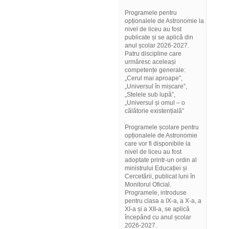
Programele pentru
opționalele de Astronomie la
nivel de liceu au fost
publicate și se aplică din
anul școlar 2026-2027.
Patru discipline care
urmăresc aceleași
competențe generale:
„Cerul mai aproape”,
„Universul în mișcare”,
„Stelele sub lupă”,
„Universul și omul – o
călătorie existențială”
Programele școlare pentru
opționalele de Astronomie
care vor fi disponibile la
nivel de liceu au fost
adoptate printr-un ordin al
ministrului Educației și
Cercetării, publicat luni în
Monitorul Oficial.
Programele, introduse
pentru clasa a IX-a, a X-a, a
XI-a și a XII-a, se aplică
începând cu anul școlar
2026-2027.