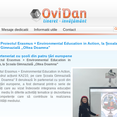
Mesaje dedicatii
Informatii utile
Contact
Proiectul Erasmus + Environmental Education in Action, la Școal
Gimnazială ,,Oltea Doamna”
rteneriat cu școli din patru țări europene
ctul Erasmus + Environmental Education in
n, la Școala Gimnazială ,,Oltea Doamna”
tul Erasmus + Environmental Education in Action,
adrul acțiunii KA210, pe care Școala Gimnazială
a Doamna" îl derulează în parteneriat cu școli din
 țări europene, a fost demarat printr-o serie de
tăți care au vizat îndeosebi integrarea educației
 mediu în diferite activități tematice și dezvoltarea
mpetențe care să contribuie la realizarea
lității mediului.