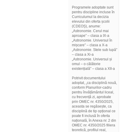
Programele adoptate sunt
pentru discipline incluse în
Curriculumul la decizia
elevului din oferta școlii
(CDEOȘ), anume:
„Astronomie. Cerul mai
aproape” – clasa a IX-a
„Astronomie. Universul în
mișcare” – clasa a X-a
„Astronomie. Stele sub lupă”
– clasa a Xi-a
„Astronomie. Universul și
omul – o călătorie
existențială” – clasa a XII-a
Potrivit documentului
adoptat, „ca disciplină nouă,
conform Planurilor-cadru
pentru învățământul liceal,
cu frecvență zi, aprobate
prin OMEC nr. 4350/2025,
aceasta se regăsește, ca
disciplină de tip opțional ce
poate fi inclusă în oferta
națională, în Anexa nr. 2 din
OMEC nr. 4350/2025 filiera
teoretică, profilul real,