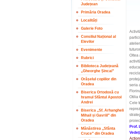
Județean
Primăria Oradea
Localități
Galerie Foto
Activi
Consiliul Național al
partic
Elevilor
atelie
tuturo
Evenimente
Oltea 
Rubrici
activi
Biblioteca Județeană
educaț
„Gheorghe Șincai”
recicl
Orășelul copiilor din
protej
Oradea
seria 
Florin
Biserica Ortodoxă cu
Otilia
hramul Sfântul Apostol
Andrei
Cele t
reprez
Biserica ,,Sf. Arhangheli
strate
Mihail și Gavriil” din
Oradea
proiec
Prof. 
Mănăstirea ,,Sfânta
Vedeţi
Cruce” din Oradea
Action