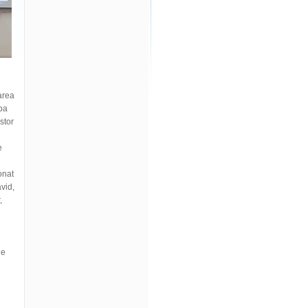
area
ipa
stor
e
onat
avid,
,
le