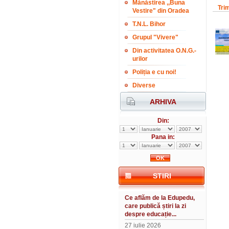
Mănăstirea ,,Buna
Tri
Vestire" din Oradea
T.N.L. Bihor
Grupul "Vivere"
Din activitatea O.N.G.-
urilor
Poliția e cu noi!
Diverse
ARHIVA
Din:
Pana in:
STIRI
Ce aflăm de la Edupedu,
care publică știri la zi
despre educație...
27 iulie 2026