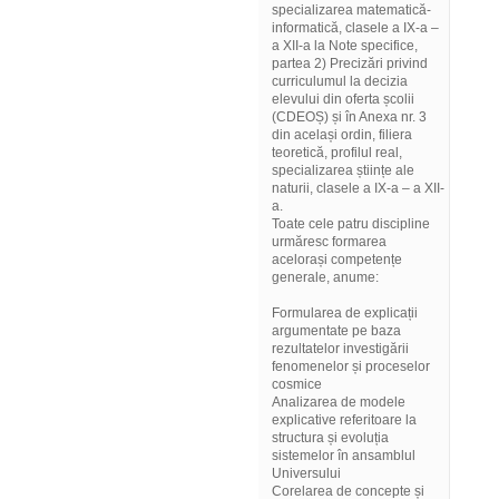
specializarea matematică-
informatică, clasele a IX-a –
a XII-a la Note specifice,
partea 2) Precizări privind
curriculumul la decizia
elevului din oferta școlii
(CDEOȘ) și în Anexa nr. 3
din același ordin, filiera
teoretică, profilul real,
specializarea științe ale
naturii, clasele a IX-a – a XII-
a.
Toate cele patru discipline
urmăresc formarea
acelorași competențe
generale, anume:
Formularea de explicații
argumentate pe baza
rezultatelor investigării
fenomenelor și proceselor
cosmice
Analizarea de modele
explicative referitoare la
structura și evoluția
sistemelor în ansamblul
Universului
Corelarea de concepte și