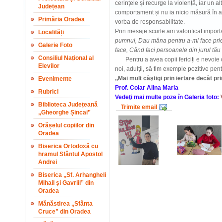
cerințele și recurge la violență, iar un al
Județean
comportament și nu ia nicio măsură în a s
Primăria Oradea
vorba de responsabilitate.
Prin mesaje scurte am valorificat import
Localități
pumnul, Dau mâna pentru a-mi face prieten
Galerie Foto
face, Când faci persoanele din jurul tău fe
Consiliul Național al
Pentru a avea copii fericiți e nevoie de
Elevilor
noi, adulții, să fim exemple pozitive pentr
,,Mai mult câştigi prin iertare decât pr
Evenimente
Prof. Colar Alina Maria
Rubrici
Vedeţi mai multe poze în Galeria foto:
Biblioteca Județeană
Trimite email
„Gheorghe Șincai”
Orășelul copiilor din
Oradea
Biserica Ortodoxă cu
hramul Sfântul Apostol
Andrei
Biserica ,,Sf. Arhangheli
Mihail și Gavriil” din
Oradea
Mănăstirea ,,Sfânta
Cruce” din Oradea