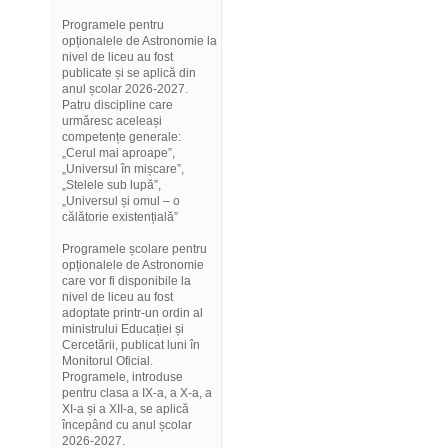
Programele pentru
opționalele de Astronomie la
nivel de liceu au fost
publicate și se aplică din
anul școlar 2026-2027.
Patru discipline care
urmăresc aceleași
competențe generale:
„Cerul mai aproape”,
„Universul în mișcare”,
„Stelele sub lupă”,
„Universul și omul – o
călătorie existențială”
Programele școlare pentru
opționalele de Astronomie
care vor fi disponibile la
nivel de liceu au fost
adoptate printr-un ordin al
ministrului Educației și
Cercetării, publicat luni în
Monitorul Oficial.
Programele, introduse
pentru clasa a IX-a, a X-a, a
XI-a și a XII-a, se aplică
începând cu anul școlar
2026-2027.