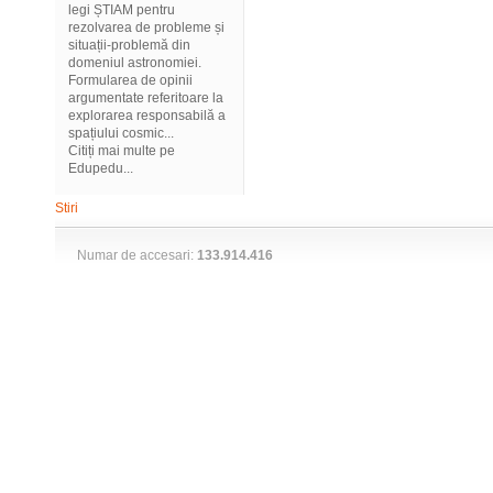
legi ȘTIAM pentru
rezolvarea de probleme și
situații-problemă din
domeniul astronomiei.
Formularea de opinii
argumentate referitoare la
explorarea responsabilă a
spațiului cosmic...
Citiți mai multe pe
Edupedu...
Stiri
Numar de accesari:
133.914.416