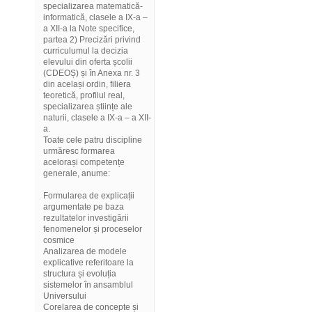
specializarea matematică-
informatică, clasele a IX-a –
a XII-a la Note specifice,
partea 2) Precizări privind
curriculumul la decizia
elevului din oferta școlii
(CDEOȘ) și în Anexa nr. 3
din același ordin, filiera
teoretică, profilul real,
specializarea științe ale
naturii, clasele a IX-a – a XII-
a.
Toate cele patru discipline
urmăresc formarea
acelorași competențe
generale, anume:
Formularea de explicații
argumentate pe baza
rezultatelor investigării
fenomenelor și proceselor
cosmice
Analizarea de modele
explicative referitoare la
structura și evoluția
sistemelor în ansamblul
Universului
Corelarea de concepte și