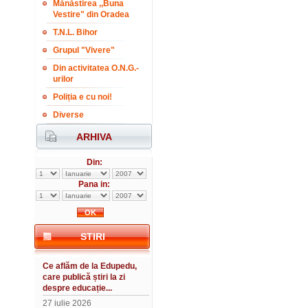
Mănăstirea ,,Buna
Vestire" din Oradea
T.N.L. Bihor
Grupul "Vivere"
Din activitatea O.N.G.-
urilor
Poliția e cu noi!
Diverse
ARHIVA
Din:
Pana in:
STIRI
Ce aflăm de la Edupedu,
care publică știri la zi
despre educație...
27 iulie 2026