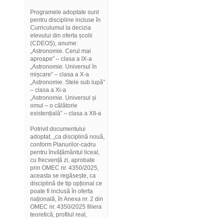
Programele adoptate sunt
pentru discipline incluse în
Curriculumul la decizia
elevului din oferta școlii
(CDEOȘ), anume:
„Astronomie. Cerul mai
aproape” – clasa a IX-a
„Astronomie. Universul în
mișcare” – clasa a X-a
„Astronomie. Stele sub lupă”
– clasa a Xi-a
„Astronomie. Universul și
omul – o călătorie
existențială” – clasa a XII-a
Potrivit documentului
adoptat, „ca disciplină nouă,
conform Planurilor-cadru
pentru învățământul liceal,
cu frecvență zi, aprobate
prin OMEC nr. 4350/2025,
aceasta se regăsește, ca
disciplină de tip opțional ce
poate fi inclusă în oferta
națională, în Anexa nr. 2 din
OMEC nr. 4350/2025 filiera
teoretică, profilul real,