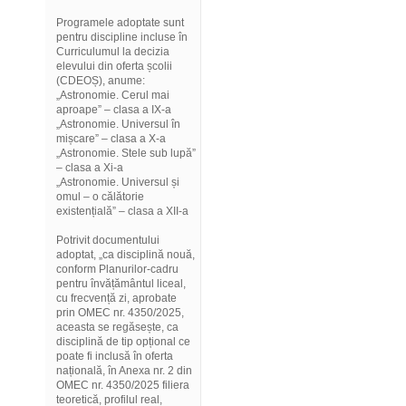
Programele adoptate sunt
pentru discipline incluse în
Curriculumul la decizia
elevului din oferta școlii
(CDEOȘ), anume:
„Astronomie. Cerul mai
aproape” – clasa a IX-a
„Astronomie. Universul în
mișcare” – clasa a X-a
„Astronomie. Stele sub lupă”
– clasa a Xi-a
„Astronomie. Universul și
omul – o călătorie
existențială” – clasa a XII-a
Potrivit documentului
adoptat, „ca disciplină nouă,
conform Planurilor-cadru
pentru învățământul liceal,
cu frecvență zi, aprobate
prin OMEC nr. 4350/2025,
aceasta se regăsește, ca
disciplină de tip opțional ce
poate fi inclusă în oferta
națională, în Anexa nr. 2 din
OMEC nr. 4350/2025 filiera
teoretică, profilul real,