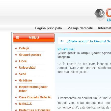
Pagina principala
Mesaje dedicatii
Informati
MENU
„Zilele școlii” la Grupul Ș
Colegii
25 -29 mai
„Zilele școlii” la Grupul Școlar Agric
Grupuri școlare
Marghita
Licee
Ca în fiecare an din 1995 încoace, 
Universități
Agricol „HOREA”din Marghita sărbătoreșt
lunii mai „Zilele școlii”.
Școli
Grădinițe
Inspectoratul Școlar
Bihor
Casa Corpului Didactic
Evenimentele au debutat luni, 25 mai 200
întregii zile, s–au derulat mai multe
M.Ed.C.T.
contemporană”, avându-i ca invitați de
Prefectura și Consiliul