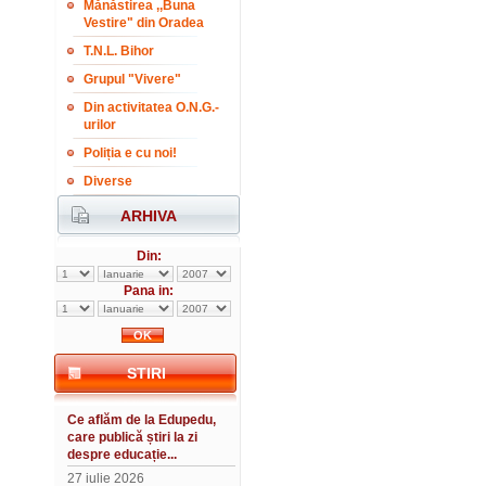
Mănăstirea ,,Buna
Vestire" din Oradea
T.N.L. Bihor
Grupul "Vivere"
Din activitatea O.N.G.-
urilor
Poliția e cu noi!
Diverse
ARHIVA
Din:
Pana in:
STIRI
Ce aflăm de la Edupedu,
care publică știri la zi
despre educație...
27 iulie 2026