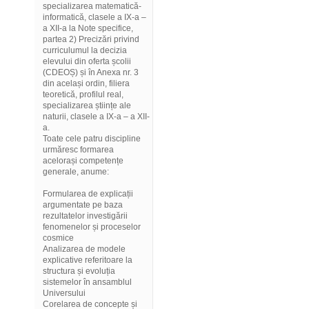
specializarea matematică-
informatică, clasele a IX-a –
a XII-a la Note specifice,
partea 2) Precizări privind
curriculumul la decizia
elevului din oferta școlii
(CDEOȘ) și în Anexa nr. 3
din același ordin, filiera
teoretică, profilul real,
specializarea științe ale
naturii, clasele a IX-a – a XII-
a.
Toate cele patru discipline
urmăresc formarea
acelorași competențe
generale, anume:
Formularea de explicații
argumentate pe baza
rezultatelor investigării
fenomenelor și proceselor
cosmice
Analizarea de modele
explicative referitoare la
structura și evoluția
sistemelor în ansamblul
Universului
Corelarea de concepte și