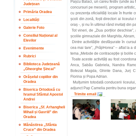
Pașcu Balaci, un careu festiv (unde au fo
Județean
concursuri pe meserii), program artistic, 
Primăria Oradea
cu prezența oficialități locale în frunte
școli din zonă, foști directori ai liceului 
Localități
oraș -, și nu în ultimul rând invitați din pa
Galerie Foto
Tot vineri, de „Ziua porților deschise”, 
Consiliul Național al
școlile gimnaziale din Marghita, Abram,
Elevilor
Dintre activitățile desfășurate în cur
cea mai tare”, „PrăjiHorea” – aflat la a 
Evenimente
tema „Metode de contracepție și bolile c
Rubrici
Toate aceste activități au fost coordon
Biblioteca Județeană
Anca, Sabău Gabriela, Nandra Ramon
„Gheorghe Șincai”
Botezat Magda, Ghinte Dana, Jurj Cl
Florina și Popa Adrian.
Orășelul copiilor din
Oradea
Mulțumim totodată conducerii liceului, 
adjunct Pap Camelia pentru buna organi
Biserica Ortodoxă cu
Trimite email
hramul Sfântul Apostol
Andrei
Biserica ,,Sf. Arhangheli
Mihail și Gavriil” din
Oradea
Mănăstirea ,,Sfânta
Cruce” din Oradea