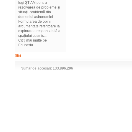
legi ȘTIAM pentru
rezolvarea de probleme și
situații-problemă din
domeniul astronomiei.
Formularea de opinii
argumentate referitoare la
explorarea responsabilă a
spațiului cosmic...
Citiți mai multe pe
Edupedu...
Stiri
Numar de accesari:
133.896.296