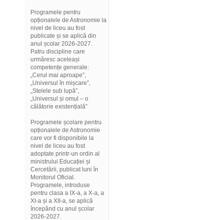
Programele pentru
opționalele de Astronomie la
nivel de liceu au fost
publicate și se aplică din
anul școlar 2026-2027.
Patru discipline care
urmăresc aceleași
competențe generale:
„Cerul mai aproape”,
„Universul în mișcare”,
„Stelele sub lupă”,
„Universul și omul – o
călătorie existențială”
Programele școlare pentru
opționalele de Astronomie
care vor fi disponibile la
nivel de liceu au fost
adoptate printr-un ordin al
ministrului Educației și
Cercetării, publicat luni în
Monitorul Oficial.
Programele, introduse
pentru clasa a IX-a, a X-a, a
XI-a și a XII-a, se aplică
începând cu anul școlar
2026-2027.