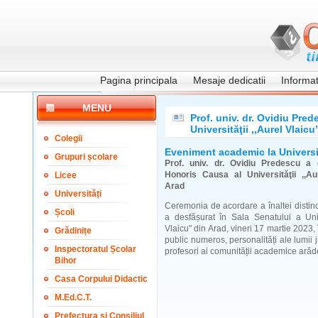
Pagina principala
Mesaje dedicatii
Informati
MENU
Prof. univ. dr. Ovidiu Pre
Universităţii ,,Aurel Vlaicu
Colegii
Eveniment academic la Universi
Grupuri școlare
Prof. univ. dr. Ovidiu Predescu a 
Honoris Causa al Universităţii ,,Au
Licee
Arad
Universități
Ceremonia de acordare a înaltei distinc
Școli
a desfășurat în Sala Senatului a Unive
Vlaicu" din Arad, vineri 17 martie 2023,
Grădinițe
public numeros, personalități ale lumii j
Inspectoratul Școlar
profesori ai comunității academice arăd
Bihor
Casa Corpului Didactic
M.Ed.C.T.
Prefectura și Consiliul