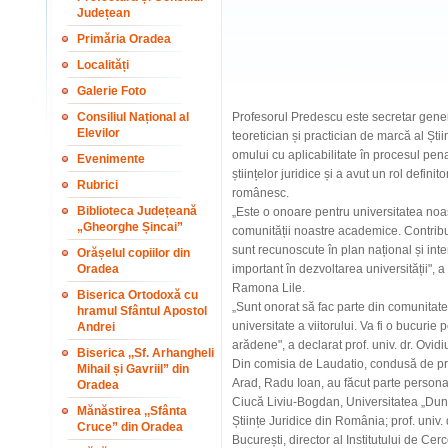
Județean
Primăria Oradea
Localități
Galerie Foto
Consiliul Național al
Profesorul Predescu este secretar gener
Elevilor
teoretician și practician de marcă al Ști
omului cu aplicabilitate în procesul pen
Evenimente
științelor juridice și a avut un rol definit
Rubrici
românesc.
Biblioteca Județeană
„Este o onoare pentru universitatea noas
„Gheorghe Șincai”
comunității noastre academice. Contribuți
sunt recunoscute în plan național și int
Orășelul copiilor din
Oradea
important în dezvoltarea universității", a 
Ramona Lile.
Biserica Ortodoxă cu
„Sunt onorat să fac parte din comunitate
hramul Sfântul Apostol
universitate a viitorului. Va fi o bucurie 
Andrei
arădene", a declarat prof. univ. dr. Ovid
Biserica ,,Sf. Arhangheli
Din comisia de Laudatio, condusă de preș
Mihail și Gavriil” din
Arad, Radu Ioan, au făcut parte personalit
Oradea
Ciucă Liviu-Bogdan, Universitatea „Dun
Mănăstirea ,,Sfânta
Științe Juridice din România; prof. univ.
Cruce” din Oradea
București, director al Institutului de Ce