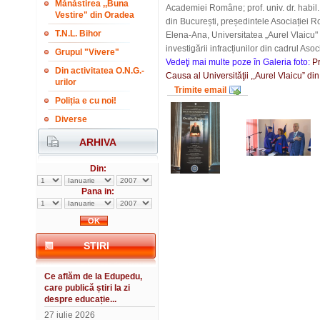
Mănăstirea ,,Buna
Academiei Române; prof. univ. dr. hab
Vestire" din Oradea
din București, președintele Asociației Ro
T.N.L. Bihor
Elena-Ana, Universitatea „Aurel Vlaicu" 
investigării infracțiunilor din cadrul As
Grupul "Vivere"
Vedeţi mai multe poze în Galeria foto:
Pr
Din activitatea O.N.G.-
Causa al Universităţii ,,Aurel Vlaicu” din
urilor
Trimite email
Poliția e cu noi!
Diverse
ARHIVA
Din:
Pana in:
STIRI
Ce aflăm de la Edupedu,
care publică știri la zi
despre educație...
27 iulie 2026