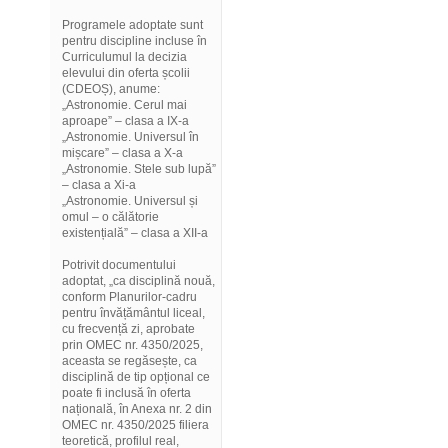
Programele adoptate sunt
pentru discipline incluse în
Curriculumul la decizia
elevului din oferta școlii
(CDEOȘ), anume:
„Astronomie. Cerul mai
aproape” – clasa a IX-a
„Astronomie. Universul în
mișcare” – clasa a X-a
„Astronomie. Stele sub lupă”
– clasa a Xi-a
„Astronomie. Universul și
omul – o călătorie
existențială” – clasa a XII-a
Potrivit documentului
adoptat, „ca disciplină nouă,
conform Planurilor-cadru
pentru învățământul liceal,
cu frecvență zi, aprobate
prin OMEC nr. 4350/2025,
aceasta se regăsește, ca
disciplină de tip opțional ce
poate fi inclusă în oferta
națională, în Anexa nr. 2 din
OMEC nr. 4350/2025 filiera
teoretică, profilul real,