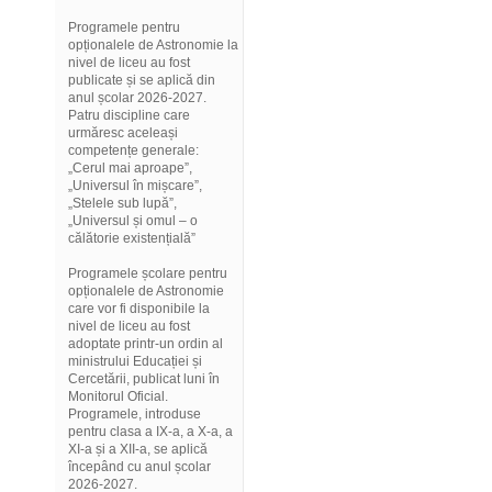
Programele pentru
opționalele de Astronomie la
nivel de liceu au fost
publicate și se aplică din
anul școlar 2026-2027.
Patru discipline care
urmăresc aceleași
competențe generale:
„Cerul mai aproape”,
„Universul în mișcare”,
„Stelele sub lupă”,
„Universul și omul – o
călătorie existențială”
Programele școlare pentru
opționalele de Astronomie
care vor fi disponibile la
nivel de liceu au fost
adoptate printr-un ordin al
ministrului Educației și
Cercetării, publicat luni în
Monitorul Oficial.
Programele, introduse
pentru clasa a IX-a, a X-a, a
XI-a și a XII-a, se aplică
începând cu anul școlar
2026-2027.