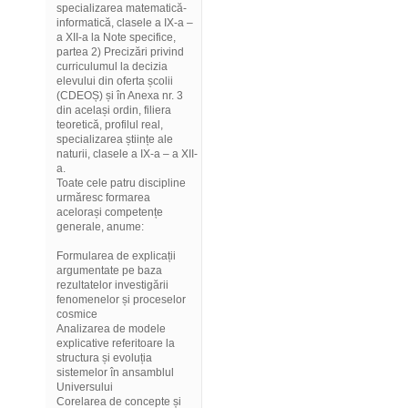
specializarea matematică-
informatică, clasele a IX-a –
a XII-a la Note specifice,
partea 2) Precizări privind
curriculumul la decizia
elevului din oferta școlii
(CDEOȘ) și în Anexa nr. 3
din același ordin, filiera
teoretică, profilul real,
specializarea științe ale
naturii, clasele a IX-a – a XII-
a.
Toate cele patru discipline
urmăresc formarea
acelorași competențe
generale, anume:
Formularea de explicații
argumentate pe baza
rezultatelor investigării
fenomenelor și proceselor
cosmice
Analizarea de modele
explicative referitoare la
structura și evoluția
sistemelor în ansamblul
Universului
Corelarea de concepte și