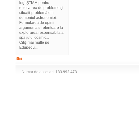
legi ȘTIAM pentru
rezolvarea de probleme și
situații-problemă din
domeniul astronomiei.
Formularea de opinii
argumentate referitoare la
explorarea responsabilă a
spațiului cosmic...
Citiți mai multe pe
Edupedu...
Stiri
Numar de accesari:
133.992.473