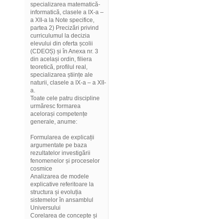
specializarea matematică-
informatică, clasele a IX-a –
a XII-a la Note specifice,
partea 2) Precizări privind
curriculumul la decizia
elevului din oferta școlii
(CDEOȘ) și în Anexa nr. 3
din același ordin, filiera
teoretică, profilul real,
specializarea științe ale
naturii, clasele a IX-a – a XII-
a.
Toate cele patru discipline
urmăresc formarea
acelorași competențe
generale, anume:
Formularea de explicații
argumentate pe baza
rezultatelor investigării
fenomenelor și proceselor
cosmice
Analizarea de modele
explicative referitoare la
structura și evoluția
sistemelor în ansamblul
Universului
Corelarea de concepte și