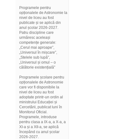
Programele pentru
opționalele de Astronomie la
nivel de liceu au fost
publicate și se aplică din
anul școlar 2026-2027.
Patru discipline care
urmăresc aceleași
competențe generale:
„Cerul mai aproape”,
„Universul în mișcare”,
„Stelele sub lupă”,
„Universul și omul – o
călătorie existențială”
Programele școlare pentru
opționalele de Astronomie
care vor fi disponibile la
nivel de liceu au fost
adoptate printr-un ordin al
ministrului Educației și
Cercetării, publicat luni în
Monitorul Oficial.
Programele, introduse
pentru clasa a IX-a, a X-a, a
XI-a și a XII-a, se aplică
începând cu anul școlar
2026-2027.