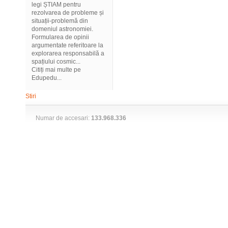
legi ȘTIAM pentru
rezolvarea de probleme și
situații-problemă din
domeniul astronomiei.
Formularea de opinii
argumentate referitoare la
explorarea responsabilă a
spațiului cosmic...
Citiți mai multe pe
Edupedu...
Stiri
Numar de accesari:
133.968.336