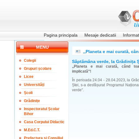
Pagina principala
Mesaje dedicatii
Informati
MENU
,,Planeta e mai curată, câ
Colegii
Săptămâna verde, la Grădinița Ș
,,Planeta e mai curată, când to
Grupuri școlare
implicată”!
Licee
În perioada 24.04 - 28.04.2023, la Grădi
Universități
Ștei, s-a desfășurat Programul Națion
verde".
Școli
Grădinițe
Inspectoratul Școlar
Bihor
Casa Corpului Didactic
M.Ed.C.T.
Prefectura și Consiliul