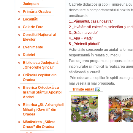
Județean
Cadrele didactice și copiii, împreună cu pă
dezvoltare a comportamentului pozitiv f
Primăria Oradea
următoarele:
Localități
1.,,Pământul, casa noastră"
Galerie Foto
2.,,Învățăm să colectăm, selectăm și rec
3.,,Grădina verde"
Consiliul Național al
4.,,Apa = viață"
Elevilor
5.,,Prietenii pădurii"
Evenimente
Activitățile concepute au ajutat la forma
Rubrici
responsabilă în relația cu mediul.
Parcurgerea programului propus a determ
Biblioteca Județeană
înconjurător și implicit la realizarea une
„Gheorghe Șincai”
sănătoasă și curată.
Orășelul copiilor din
Prin educarea copiilor în spirit ecolog
Oradea
mai veselă si mai proaspătă.
Biserica Ortodoxă cu
Trimite email
hramul Sfântul Apostol
Andrei
Biserica ,,Sf. Arhangheli
Mihail și Gavriil” din
Oradea
Mănăstirea ,,Sfânta
Cruce” din Oradea