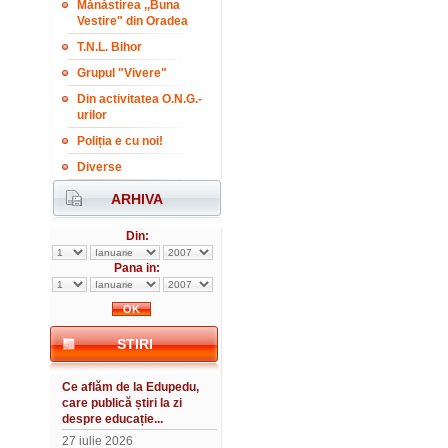
Mănăstirea ,,Buna
Vestire" din Oradea
T.N.L. Bihor
Grupul "Vivere"
Din activitatea O.N.G.-
urilor
Poliția e cu noi!
Diverse
ARHIVA
Din:
Pana in:
STIRI
Ce aflăm de la Edupedu,
care publică știri la zi
despre educație...
27 iulie 2026