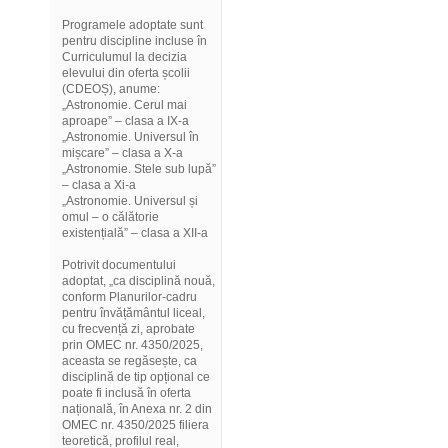
Programele adoptate sunt
pentru discipline incluse în
Curriculumul la decizia
elevului din oferta școlii
(CDEOȘ), anume:
„Astronomie. Cerul mai
aproape” – clasa a IX-a
„Astronomie. Universul în
mișcare” – clasa a X-a
„Astronomie. Stele sub lupă”
– clasa a Xi-a
„Astronomie. Universul și
omul – o călătorie
existențială” – clasa a XII-a
Potrivit documentului
adoptat, „ca disciplină nouă,
conform Planurilor-cadru
pentru învățământul liceal,
cu frecvență zi, aprobate
prin OMEC nr. 4350/2025,
aceasta se regăsește, ca
disciplină de tip opțional ce
poate fi inclusă în oferta
națională, în Anexa nr. 2 din
OMEC nr. 4350/2025 filiera
teoretică, profilul real,