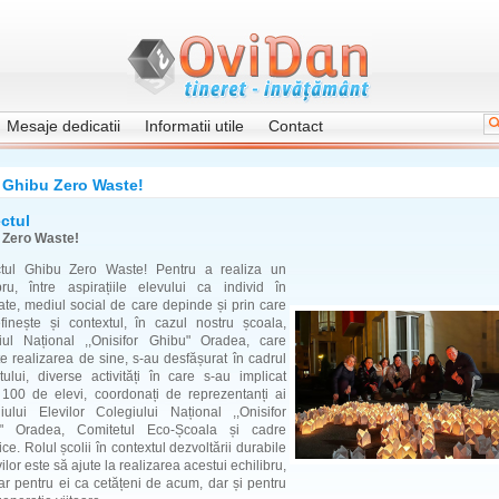
Mesaje dedicatii
Informatii utile
Contact
Ghibu Zero Waste!
ctul
 Zero Waste!
ctul Ghibu Zero Waste! Pentru a realiza un
ibru, între aspirațiile elevului ca individ în
ate, mediul social de care depinde și prin care
finește și contextul, în cazul nostru școala,
iul Național ,,Onisifor Ghibu" Oradea, care
e realizarea de sine, s-au desfășurat în cadrul
tului, diverse activități în care s-au implicat
 100 de elevi, coordonați de reprezentanți ai
liului Elevilor Colegiului Național ,,Onisifor
" Oradea, Comitetul Eco-Școala și cadre
ice. Rolul școlii în contextul dezvoltării durabile
vilor este să ajute la realizarea acestui echilibru,
r pentru ei ca cetățeni de acum, dar și pentru