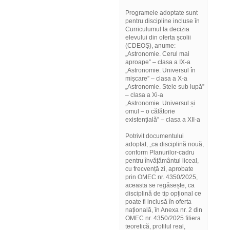
Programele adoptate sunt
pentru discipline incluse în
Curriculumul la decizia
elevului din oferta școlii
(CDEOȘ), anume:
„Astronomie. Cerul mai
aproape” – clasa a IX-a
„Astronomie. Universul în
mișcare” – clasa a X-a
„Astronomie. Stele sub lupă”
– clasa a Xi-a
„Astronomie. Universul și
omul – o călătorie
existențială” – clasa a XII-a
Potrivit documentului
adoptat, „ca disciplină nouă,
conform Planurilor-cadru
pentru învățământul liceal,
cu frecvență zi, aprobate
prin OMEC nr. 4350/2025,
aceasta se regăsește, ca
disciplină de tip opțional ce
poate fi inclusă în oferta
națională, în Anexa nr. 2 din
OMEC nr. 4350/2025 filiera
teoretică, profilul real,