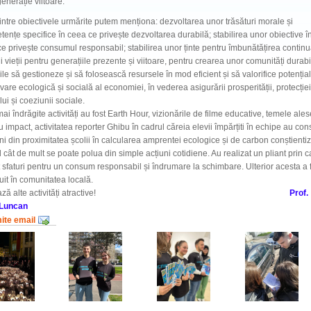
generație viitoare.
e obiectivele urmărite putem menționa: dezvoltarea unor trăsături morale și
ențe specifice în ceea ce privește dezvoltarea durabilă; stabilirea unor obiective î
e privește consumul responsabil; stabilirea unor ținte pentru îmbunătățirea continu
ții vieții pentru generațiile prezente și viitoare, pentru crearea unor comunități durabi
le să gestioneze și să folosească resursele în mod eficient și să valorifice potențial
vare ecologică și socială al economiei, în vederea asigurării prosperității, protecției
ui și coeziunii sociale.
ai îndrăgite activități au fost Earth Hour, vizionările de filme educative, temele ales
cu impact, activitatea reporter Ghibu în cadrul căreia elevii împărțiti în echipe au cons
ni din proximitatea școlii în calcularea amprentei ecologice și de carbon conștienti
al cât de mult se poate polua din simple acțiuni cotidiene. Au realizat un pliant prin c
 sfaturi pentru un consum responsabil și îndrumare la schimbare. Ulterior acesta a 
buit în comunitatea locală.
mează alte activități atractive!
Prof.
 Luncan
mite email