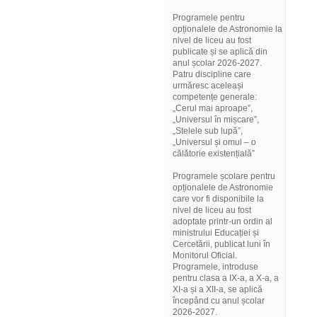
Programele pentru
opționalele de Astronomie la
nivel de liceu au fost
publicate și se aplică din
anul școlar 2026-2027.
Patru discipline care
urmăresc aceleași
competențe generale:
„Cerul mai aproape”,
„Universul în mișcare”,
„Stelele sub lupă”,
„Universul și omul – o
călătorie existențială”
Programele școlare pentru
opționalele de Astronomie
care vor fi disponibile la
nivel de liceu au fost
adoptate printr-un ordin al
ministrului Educației și
Cercetării, publicat luni în
Monitorul Oficial.
Programele, introduse
pentru clasa a IX-a, a X-a, a
XI-a și a XII-a, se aplică
începând cu anul școlar
2026-2027.