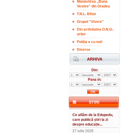
Mănăstirea ,,Buna
Vestire" din Oradea
T.N.L. Bihor
Grupul "Vivere"
Din activitatea O.N.G.-
urilor
Poliția e cu noi!
Diverse
ARHIVA
Din:
Pana in:
STIRI
Ce aflăm de la Edupedu,
care publică știri la zi
despre educație...
27 iulie 2026