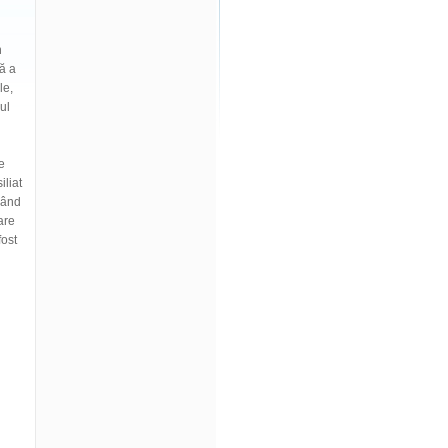
n
ă a
le,
ul
e
iliat
zând
are
fost