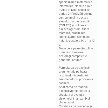
specializarea matematică-
informatică, clasele a IX-a –
a XII-a la Note specifice,
partea 2) Precizări privind
curriculumul la decizia
elevului din oferta școlii
(CDEOȘ) și în Anexa nr. 3
din același ordin, filiera
teoretică, profilul real,
specializarea științe ale
naturii, clasele a IX-a – a XII-
a.
Toate cele patru discipline
urmăresc formarea
acelorași competențe
generale, anume:
Formularea de explicații
argumentate pe baza
rezultatelor investigării
fenomenelor și proceselor
cosmice
Analizarea de modele
explicative referitoare la
structura și evoluția
sistemelor în ansamblul
Universului
Corelarea de concepte și