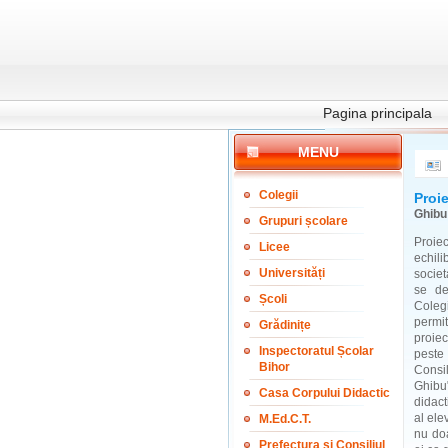
Pagina principala
MENU
Colegii
Proie
Ghibu
Grupuri școlare
Proie
Licee
echil
Universități
societ
se de
Școli
Coleg
permit
Grădinițe
proiec
Inspectoratul Școlar
peste
Bihor
Consi
Ghibu
Casa Corpului Didactic
didact
al ele
M.Ed.C.T.
nu doa
Prefectura și Consiliul