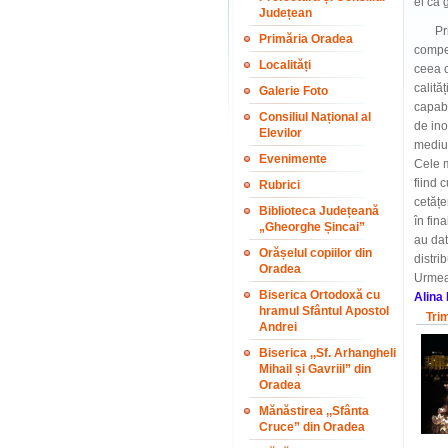
ei ca 
Județean
Printr
Primăria Oradea
compet
Localități
ceea c
calită
Galerie Foto
capabi
Consiliul Național al
de ino
Elevilor
mediul
Evenimente
Cele m
fiind 
Rubrici
cetățe
Biblioteca Județeană
în fin
„Gheorghe Șincai”
au dat
Orășelul copiilor din
distri
Oradea
Ur
Biserica Ortodoxă cu
Alina
hramul Sfântul Apostol
Tri
Andrei
Biserica ,,Sf. Arhangheli
Mihail și Gavriil” din
Oradea
Mănăstirea ,,Sfânta
Cruce” din Oradea