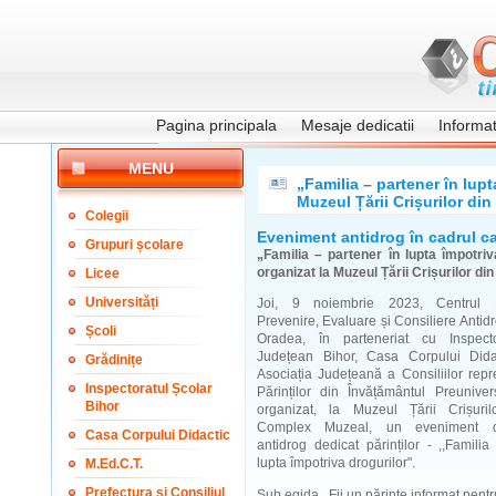
Pagina principala
Mesaje dedicatii
Informati
MENU
„Familia – partener în lupt
Muzeul Țării Crișurilor di
Colegii
Eveniment antidrog în cadrul c
Grupuri școlare
„Familia – partener în lupta împotriv
organizat la Muzeul Țării Crișurilor di
Licee
Universități
Joi, 9 noiembrie 2023, Centrul 
Prevenire, Evaluare și Consiliere Ant
Școli
Oradea, în parteneriat cu Inspecto
Județean Bihor, Casa Corpului Dida
Grădinițe
Asociația Județeană a Consiliilor repr
Inspectoratul Școlar
Părinților din Învățământul Preuniver
Bihor
organizat, la Muzeul Țării Crișuri
Complex Muzeal, un eveniment d
Casa Corpului Didactic
antidrog dedicat părinților - ,,Familia
lupta împotriva drogurilor".
M.Ed.C.T.
Prefectura și Consiliul
Sub egida ,,Fii un părinte informat pentr