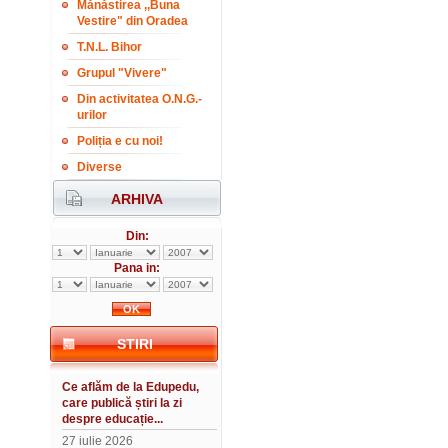
Mănăstirea ,,Buna
Vestire" din Oradea
T.N.L. Bihor
Grupul "Vivere"
Din activitatea O.N.G.-
urilor
Poliția e cu noi!
Diverse
ARHIVA
Din:
Pana in:
STIRI
Ce aflăm de la Edupedu,
care publică știri la zi
despre educație...
27 iulie 2026