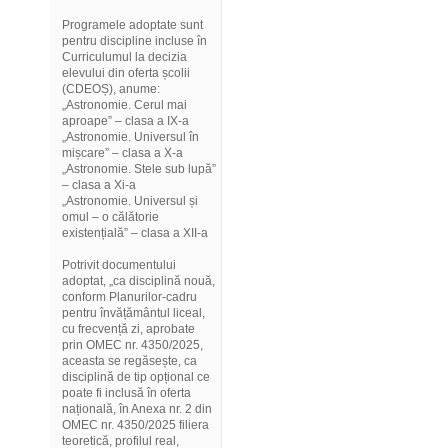
Programele adoptate sunt
pentru discipline incluse în
Curriculumul la decizia
elevului din oferta școlii
(CDEOȘ), anume:
„Astronomie. Cerul mai
aproape” – clasa a IX-a
„Astronomie. Universul în
mișcare” – clasa a X-a
„Astronomie. Stele sub lupă”
– clasa a Xi-a
„Astronomie. Universul și
omul – o călătorie
existențială” – clasa a XII-a
Potrivit documentului
adoptat, „ca disciplină nouă,
conform Planurilor-cadru
pentru învățământul liceal,
cu frecvență zi, aprobate
prin OMEC nr. 4350/2025,
aceasta se regăsește, ca
disciplină de tip opțional ce
poate fi inclusă în oferta
națională, în Anexa nr. 2 din
OMEC nr. 4350/2025 filiera
teoretică, profilul real,