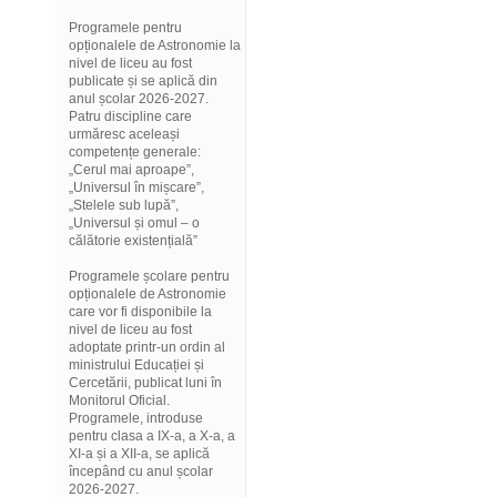
Programele pentru
opționalele de Astronomie la
nivel de liceu au fost
publicate și se aplică din
anul școlar 2026-2027.
Patru discipline care
urmăresc aceleași
competențe generale:
„Cerul mai aproape”,
„Universul în mișcare”,
„Stelele sub lupă”,
„Universul și omul – o
călătorie existențială”
Programele școlare pentru
opționalele de Astronomie
care vor fi disponibile la
nivel de liceu au fost
adoptate printr-un ordin al
ministrului Educației și
Cercetării, publicat luni în
Monitorul Oficial.
Programele, introduse
pentru clasa a IX-a, a X-a, a
XI-a și a XII-a, se aplică
începând cu anul școlar
2026-2027.