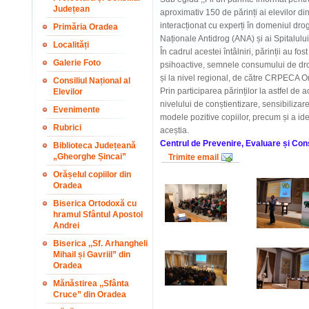
Județean
aproximativ 150 de părinți ai elevilor d
interacționat cu experți în domeniul drog
Primăria Oradea
Naționale Antidrog (ANA) și ai Spitalulu
Localități
În cadrul acestei întâlniri, părinții au fos
Galerie Foto
psihoactive, semnele consumului de drogur
și la nivel regional, de către CRPECA O
Consiliul Național al
Prin participarea părinților la astfel de a
Elevilor
nivelului de conștientizare, sensibilizare
Evenimente
modele pozitive copiilor, precum și a ide
Rubrici
aceștia.
Centrul de Prevenire, Evaluare și Cons
Biblioteca Județeană
„Gheorghe Șincai”
Trimite email
Orășelul copiilor din
Oradea
Biserica Ortodoxă cu
hramul Sfântul Apostol
Andrei
Biserica ,,Sf. Arhangheli
Mihail și Gavriil” din
Oradea
Mănăstirea ,,Sfânta
Cruce” din Oradea