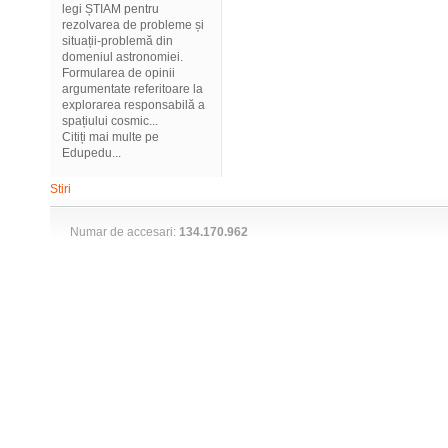
legi ȘTIAM pentru
rezolvarea de probleme și
situații-problemă din
domeniul astronomiei.
Formularea de opinii
argumentate referitoare la
explorarea responsabilă a
spațiului cosmic...
Citiți mai multe pe
Edupedu...
Stiri
Numar de accesari:
134.170.962