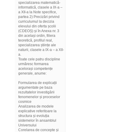
specializarea matematică-
informatică, clasele a IX-a –
a XII-a la Note specifice,
partea 2) Precizări privind
curriculumul la decizia
elevului din oferta școlii
(CDEOȘ) și în Anexa nr. 3
din același ordin, filiera
teoretică, profilul real,
specializarea științe ale
naturii, clasele a IX-a – a XII-
a.
Toate cele patru discipline
urmăresc formarea
acelorași competențe
generale, anume:
Formularea de explicații
argumentate pe baza
rezultatelor investigării
fenomenelor și proceselor
cosmice
Analizarea de modele
explicative referitoare la
structura și evoluția
sistemelor în ansamblul
Universului
Corelarea de concepte și