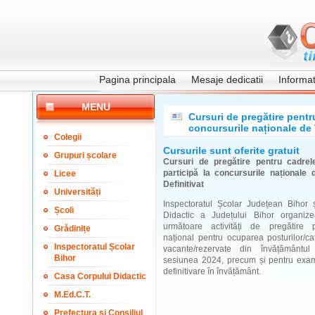
Pagina principala
Mesaje dedicatii
Informati
MENU
Cursuri de pregătire pentru
concursurile naționale de T
Colegii
Cursurile sunt oferite gratuit
Grupuri școlare
Cursuri de pregătire pentru cadrel
participă la concursurile naționale d
Licee
Definitivat
Universități
Inspectoratul Școlar Județean Bihor 
Școli
Didactic a Județului Bihor organiz
următoare activități de pregătire 
Grădinițe
național pentru ocuparea posturilor/ca
Inspectoratul Școlar
vacante/rezervate din învățământul 
Bihor
sesiunea 2024, precum și pentru exam
definitivare în învățământ.
Casa Corpului Didactic
M.Ed.C.T.
Prefectura și Consiliul