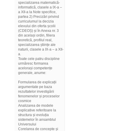
specializarea matematică-
informatică, clasele a IX-a –
a XII-a la Note specifice,
partea 2) Precizări privind
curriculumul la decizia
elevului din oferta școlii
(CDEOȘ) și în Anexa nr. 3
din același ordin, filiera
teoretică, profilul real,
specializarea științe ale
naturii, clasele a IX-a – a XII-
a.
Toate cele patru discipline
urmăresc formarea
acelorași competențe
generale, anume:
Formularea de explicații
argumentate pe baza
rezultatelor investigării
fenomenelor și proceselor
cosmice
Analizarea de modele
explicative referitoare la
structura și evoluția
sistemelor în ansamblul
Universului
Corelarea de concepte și