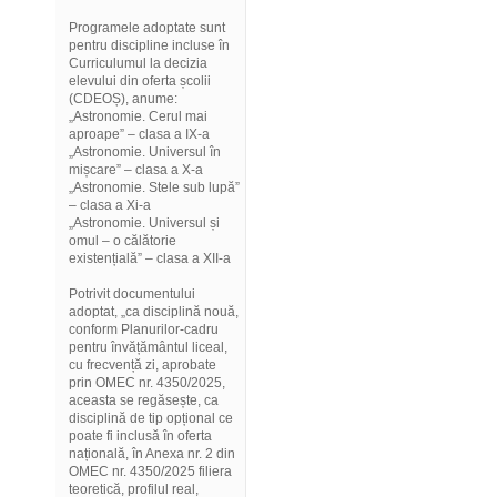
Programele adoptate sunt
pentru discipline incluse în
Curriculumul la decizia
elevului din oferta școlii
(CDEOȘ), anume:
„Astronomie. Cerul mai
aproape” – clasa a IX-a
„Astronomie. Universul în
mișcare” – clasa a X-a
„Astronomie. Stele sub lupă”
– clasa a Xi-a
„Astronomie. Universul și
omul – o călătorie
existențială” – clasa a XII-a
Potrivit documentului
adoptat, „ca disciplină nouă,
conform Planurilor-cadru
pentru învățământul liceal,
cu frecvență zi, aprobate
prin OMEC nr. 4350/2025,
aceasta se regăsește, ca
disciplină de tip opțional ce
poate fi inclusă în oferta
națională, în Anexa nr. 2 din
OMEC nr. 4350/2025 filiera
teoretică, profilul real,