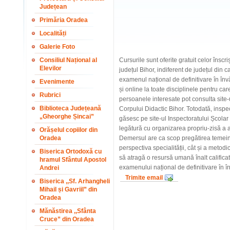
Județean
Primăria Oradea
Localități
Galerie Foto
Consiliul Național al
Cursurile sunt oferite gratuit celor însc
Elevilor
județul Bihor, indiferent de județul din 
examenul național de definitivare în învă
Evenimente
și online la toate disciplinele pentru ca
Rubrici
persoanele interesate pot consulta site-
Biblioteca Județeană
Corpului Didactic Bihor. Totodată, inspec
„Gheorghe Șincai”
găsesc pe site-ul Inspectoratului Școlar 
legătură cu organizarea propriu-zisă a ac
Orășelul copiilor din
Oradea
Demersul are ca scop pregătirea temeinic
perspectiva specialității, cât și a metodi
Biserica Ortodoxă cu
să atragă o resursă umană înalt calificată
hramul Sfântul Apostol
examenului național de definitivare în înv
Andrei
Trimite email
Biserica ,,Sf. Arhangheli
Mihail și Gavriil” din
Oradea
Mănăstirea ,,Sfânta
Cruce” din Oradea