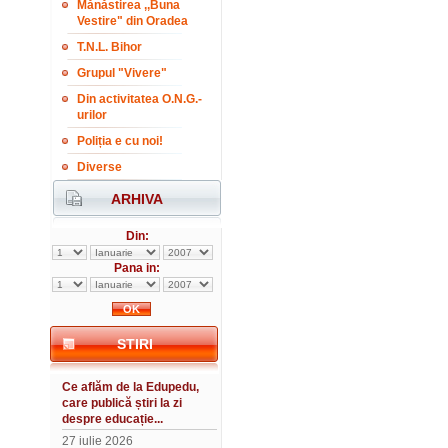
Mănăstirea ,,Buna
Vestire" din Oradea
T.N.L. Bihor
Grupul "Vivere"
Din activitatea O.N.G.-
urilor
Poliția e cu noi!
Diverse
ARHIVA
Din:
Pana in:
STIRI
Ce aflăm de la Edupedu,
care publică știri la zi
despre educație...
27 iulie 2026