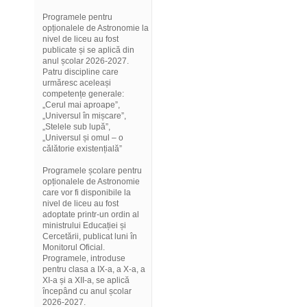
Programele pentru
opționalele de Astronomie la
nivel de liceu au fost
publicate și se aplică din
anul școlar 2026-2027.
Patru discipline care
urmăresc aceleași
competențe generale:
„Cerul mai aproape”,
„Universul în mișcare”,
„Stelele sub lupă”,
„Universul și omul – o
călătorie existențială”
Programele școlare pentru
opționalele de Astronomie
care vor fi disponibile la
nivel de liceu au fost
adoptate printr-un ordin al
ministrului Educației și
Cercetării, publicat luni în
Monitorul Oficial.
Programele, introduse
pentru clasa a IX-a, a X-a, a
XI-a și a XII-a, se aplică
începând cu anul școlar
2026-2027.