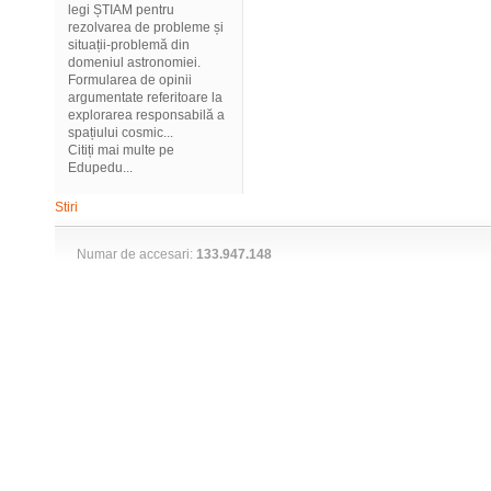
legi ȘTIAM pentru
rezolvarea de probleme și
situații-problemă din
domeniul astronomiei.
Formularea de opinii
argumentate referitoare la
explorarea responsabilă a
spațiului cosmic...
Citiți mai multe pe
Edupedu...
Stiri
Numar de accesari:
133.947.148