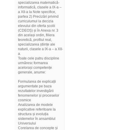
specializarea matematică-
informatică, clasele a IX-a –
a XII-a la Note specifice,
partea 2) Precizări privind
curriculumul la decizia
elevului din oferta școlii
(CDEOȘ) și în Anexa nr. 3
din același ordin, filiera
teoretică, profilul real,
specializarea științe ale
naturii, clasele a IX-a – a XII-
a.
Toate cele patru discipline
urmăresc formarea
acelorași competențe
generale, anume:
Formularea de explicații
argumentate pe baza
rezultatelor investigării
fenomenelor și proceselor
cosmice
Analizarea de modele
explicative referitoare la
structura și evoluția
sistemelor în ansamblul
Universului
Corelarea de concepte și