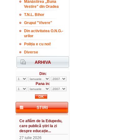
Mănăstirea ,,Buna
Vestire" din Oradea
T.N.L. Bihor
Grupul "Vivere"
Din activitatea O.N.G.-
urilor
Poliția e cu noi!
Diverse
ARHIVA
Din:
Pana in:
STIRI
Ce aflăm de la Edupedu,
care publică știri la zi
despre educație...
27 iulie 2026