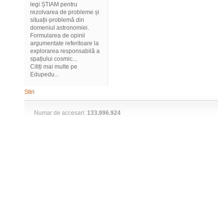
legi ȘTIAM pentru
rezolvarea de probleme și
situații-problemă din
domeniul astronomiei.
Formularea de opinii
argumentate referitoare la
explorarea responsabilă a
spațiului cosmic...
Citiți mai multe pe
Edupedu...
Stiri
Numar de accesari:
133.996.924