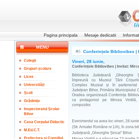
Pagina principala
Mesaje dedicatii
Informati
MENU
Conferințele Bibliovibes | I
Colegii
Vineri, 28 iunie,
Conferințele Bibliovibes | Invitat: Mirc
Grupuri școlare
Biblioteca Județeană „Gheorghe Ș
Licee
împreună cu Muzeul Țării Crișuri
Universități
Complex Muzeal și în parteneriat 
Județean Bihor, Primăria Municipiului O
Școli
Oradea organizează Conferința Bibliov
ca protagonist pe Mircea Vintilă,
Grădinițe
compozitor.
Inspectoratul Școlar
Bihor
Evenimentul va avea loc vineri, 28 iunie
Casa Corpului Didactic
(Str. Armatei Române nr.1/A), în zona bibl
M.Ed.C.T.
Județeană „Gheorghe Șincai" Bihor.
Prefectura și Consiliul
Mircea Vintilă s-a născut pe 23 martie 1