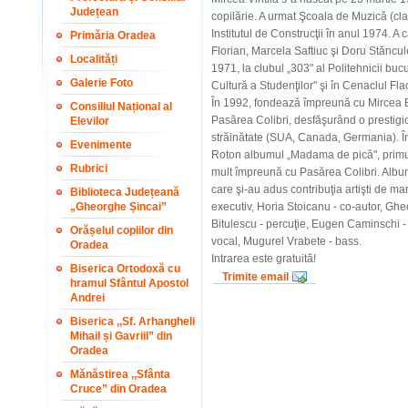
Județean
copilărie. A urmat Şcoala de Muzică (clas
Institutul de Construcţii în anul 1974. A c
Primăria Oradea
Florian, Marcela Saftiuc şi Doru Stăncule
Localități
1971, la clubul „303" al Politehnicii buc
Galerie Foto
Cultură a Studenţilor" şi în Cenaclul Fla
În 1992, fondează împreună cu Mircea Ban
Consiliul Național al
Pasărea Colibri, desfăşurând o prestigioa
Elevilor
străinătate (SUA, Canada, Germania). Î
Evenimente
Roton albumul „Madama de pică", primul 
Rubrici
mult împreună cu Pasărea Colibri. Album
care şi-au adus contribuţia artişti de m
Biblioteca Județeană
„Gheorghe Șincai”
executiv, Horia Stoicanu - co-autor, Gh
Bitulescu - percuţie, Eugen Caminschi - 
Orășelul copiilor din
vocal, Mugurel Vrabete - bass.
Oradea
Intrarea este gratuită!
Biserica Ortodoxă cu
Trimite email
hramul Sfântul Apostol
Andrei
Biserica ,,Sf. Arhangheli
Mihail și Gavriil” din
Oradea
Mănăstirea ,,Sfânta
Cruce” din Oradea