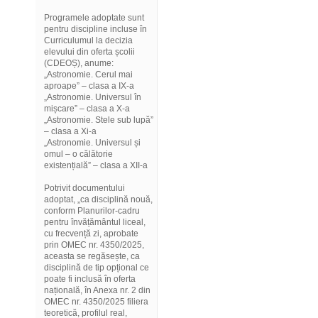
Programele adoptate sunt
pentru discipline incluse în
Curriculumul la decizia
elevului din oferta școlii
(CDEOȘ), anume:
„Astronomie. Cerul mai
aproape” – clasa a IX-a
„Astronomie. Universul în
mișcare” – clasa a X-a
„Astronomie. Stele sub lupă”
– clasa a Xi-a
„Astronomie. Universul și
omul – o călătorie
existențială” – clasa a XII-a
Potrivit documentului
adoptat, „ca disciplină nouă,
conform Planurilor-cadru
pentru învățământul liceal,
cu frecvență zi, aprobate
prin OMEC nr. 4350/2025,
aceasta se regăsește, ca
disciplină de tip opțional ce
poate fi inclusă în oferta
națională, în Anexa nr. 2 din
OMEC nr. 4350/2025 filiera
teoretică, profilul real,