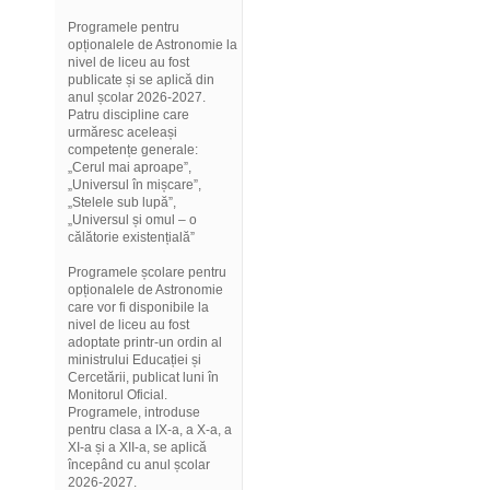
Programele pentru
opționalele de Astronomie la
nivel de liceu au fost
publicate și se aplică din
anul școlar 2026-2027.
Patru discipline care
urmăresc aceleași
competențe generale:
„Cerul mai aproape”,
„Universul în mișcare”,
„Stelele sub lupă”,
„Universul și omul – o
călătorie existențială”
Programele școlare pentru
opționalele de Astronomie
care vor fi disponibile la
nivel de liceu au fost
adoptate printr-un ordin al
ministrului Educației și
Cercetării, publicat luni în
Monitorul Oficial.
Programele, introduse
pentru clasa a IX-a, a X-a, a
XI-a și a XII-a, se aplică
începând cu anul școlar
2026-2027.