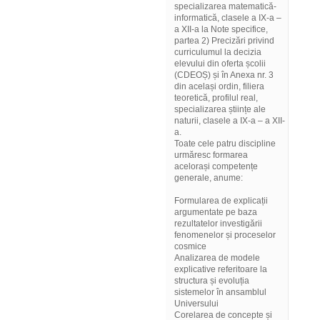
specializarea matematică-
informatică, clasele a IX-a –
a XII-a la Note specifice,
partea 2) Precizări privind
curriculumul la decizia
elevului din oferta școlii
(CDEOȘ) și în Anexa nr. 3
din același ordin, filiera
teoretică, profilul real,
specializarea științe ale
naturii, clasele a IX-a – a XII-
a.
Toate cele patru discipline
urmăresc formarea
acelorași competențe
generale, anume:
Formularea de explicații
argumentate pe baza
rezultatelor investigării
fenomenelor și proceselor
cosmice
Analizarea de modele
explicative referitoare la
structura și evoluția
sistemelor în ansamblul
Universului
Corelarea de concepte și