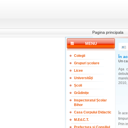
Pagina principala
MENU
Colegii
În a
Un ca
Grupuri școlare
Aşa c
Licee
debut
Universități
marel
2010, 
Școli
Grădinițe
Inspectoratul Școlar
Bihor
Casa Corpului Didactic
În ace
timpur
M.Ed.C.T.
Prin i
Prefectura și Consiliul