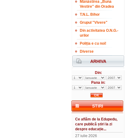
Mănăstirea ,,Buna
Vestire" din Oradea
T.N.L. Bihor
Grupul "Vivere"
Din activitatea O.N.G.-
urilor
Poliția e cu noi!
Diverse
ARHIVA
Din:
Pana in:
STIRI
Ce aflăm de la Edupedu,
care publică știri la zi
despre educație...
27 iulie 2026