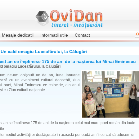
Mesaje dedicatii
Informatii utile
Contact
Un cald omagiu Luceafărului, la Călugări
cest an se împlinesc 175 de ani de la naşterea lui Mihai Eminescu
ld omagiu Luceafărului, la Călugări
um ne-am obişnuit an de an, luna ianuarie
ează cu un eveniment cultural deosebit, ziua
ui poet, Mihai Eminescu ce coincide, din anul
și cu Ziua culturii naționale.
st an se împlinesc 175 de ani de la nașterea celui mai mare poet român din toate
ile.
ntermediul activităților desfășurate în această perioadă am încercat să aducem un