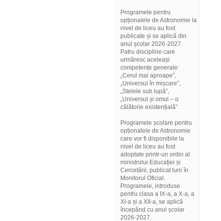
Programele pentru
opționalele de Astronomie la
nivel de liceu au fost
publicate și se aplică din
anul școlar 2026-2027.
Patru discipline care
urmăresc aceleași
competențe generale:
„Cerul mai aproape”,
„Universul în mișcare”,
„Stelele sub lupă”,
„Universul și omul – o
călătorie existențială”
Programele școlare pentru
opționalele de Astronomie
care vor fi disponibile la
nivel de liceu au fost
adoptate printr-un ordin al
ministrului Educației și
Cercetării, publicat luni în
Monitorul Oficial.
Programele, introduse
pentru clasa a IX-a, a X-a, a
XI-a și a XII-a, se aplică
începând cu anul școlar
2026-2027.