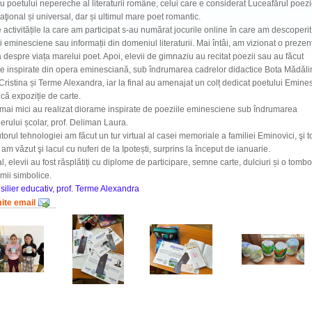
 poetului nepereche al literaturii române, celui care e considerat Luceafărul poezi
aţional și universal, dar și ultimul mare poet romantic.
e activitățile la care am participat s-au numărat jocurile online în care am descoperit
i eminesciene sau informații din domeniul literaturii. Mai întâi, am vizionat o prezen
despre viața marelui poet. Apoi, elevii de gimnaziu au recitat poezii sau au făcut
 inspirate din opera eminesciană, sub îndrumarea cadrelor didactice Bota Mădăli
Cristina și Terme Alexandra, iar la final au amenajat un colț dedicat poetului Emine
ică expoziție de carte.
 mai mici au realizat diorame inspirate de poeziile eminesciene sub îndrumarea
ierului școlar, prof. Deliman Laura.
torul tehnologiei am făcut un tur virtual al casei memoriale a familiei Eminovici, şi t
l am văzut şi lacul cu nuferi de la Ipotești, surprins la început de ianuarie.
al, elevii au fost răsplătiți cu diplome de participare, semne carte, dulciuri și o tombo
mii simbolice.
ilier educativ, prof. Terme Alexandra
mite email