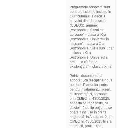
Programele adoptate sunt
pentru discipline incluse în
Curriculumul la decizia
elevului din oferta școlii
(CDEOȘ), anume:
„Astronomie. Cerul mai
aproape” – clasa a IX-a
„Astronomie. Universul în
mișcare” – clasa a X-a
„Astronomie. Stele sub lupă”
– clasa a Xi-a
„Astronomie. Universul și
omul – o călătorie
existențială” – clasa a XII-a
Potrivit documentului
adoptat, „ca disciplină nouă,
conform Planurilor-cadru
pentru învățământul liceal,
cu frecvență zi, aprobate
prin OMEC nr. 4350/2025,
aceasta se regăsește, ca
disciplină de tip opțional ce
poate fi inclusă în oferta
națională, în Anexa nr. 2 din
OMEC nr. 4350/2025 filiera
teoretică, profilul real,