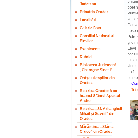
omagiu
Județean
poet n
Primăria Oradea
Printr
versur
Localități
Canva 
Galerie Foto
desene
Consiliul Național al
Petre 
Elevilor
și o m
Elevii
Evenimente
consil
Rubrici
Cu aju
Biblioteca Județeană
virtua
„Gheorghe Șincai”
La fin
cu pre
Orășelul copiilor din
Oradea
Cons
Tri
Biserica Ortodoxă cu
hramul Sfântul Apostol
Andrei
Biserica ,,Sf. Arhangheli
Mihail și Gavriil” din
Oradea
Mănăstirea ,,Sfânta
Cruce” din Oradea